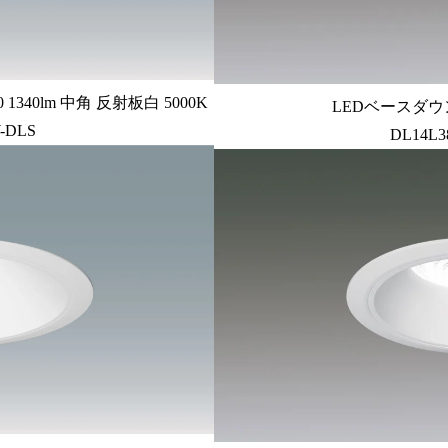
340lm 中角 反射板白 5000K
LEDベースダウン
-DLS
DL14L3