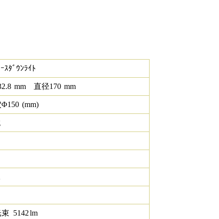
ｰｽﾀﾞｳﾝﾗｲﾄ
32.8
mm
直径
170
mm
Φ
150
(mm)
g
K
光束
5142
lm