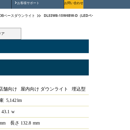
安全にご使用いただくために
お客様サポート
お問い合わせ
DL53W8-15W4BW-D（LEDベースダウンライトφ150
OBベースダウンライト
リア
PWM
店舗向け 屋内向け ダウンライト 埋込型
束
5,142
lm
 43.1
w
mm
長さ
132.8
mm