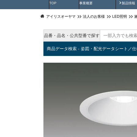
製品動
TOP
事業概要
製品情報
アイリスオーヤマ
法人のお客様
LED照明
品番・品名・公共型番で探す
商品データ検索 - 姿図・配光データシート／