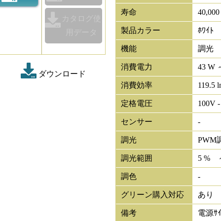
寿命
40,00
カタログ使
製品カラー
ﾎﾜｲﾄ
用データ
機能
調光
消費電力
43 W 
ダウンロード
消費効率
119.5 
定格電圧
100V -
センサー
-
調光
PWM
調光範囲
5 % 
調色
-
グリーン購入対応
あり
備考
電源ｻｲ