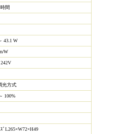
0 時間
～ 43.1 W
lm/W
 242V
調光方式
～ 100%
ｽﾞL265×W72×H49