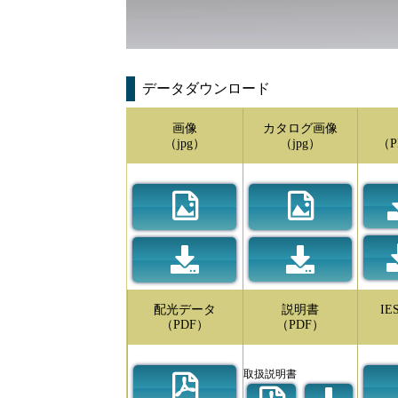
データダウンロード
画像
カタログ画像
（jpg）
（jpg）
（P
配光データ
説明書
I
（PDF）
（PDF）
取扱説明書