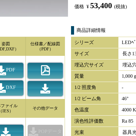
53,400
価格
¥
(税抜)
商品詳細情報
シリーズ
LEDﾍﾞ
姿図
仕様書／配線図
DF,DXF）
（PDF）
サイズ
長さ
1
埋込穴サイズ
埋込穴
PDF
質量
1,000 
DXF
1/2 照度角
-
1/2 ビーム角
46°
ESファイル
その他データ
色温度
4000 
（IES）
演色性評価数
Ra 85
POPデータ
光束
器具