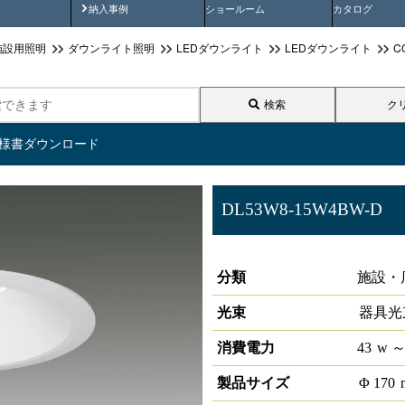
画
納入事例動画
納入事例
ショールーム
カタログ
施設用照明
ダウンライト照明
LEDダウンライト
LEDダウンライト
C
検索
ク
仕様書ダウンロード
DL53W8-15W4BW-D
LEDベースダウンライトφ150 
分類
施設・
光束
器具光
消費電力
43
w
～
製品サイズ
Φ
170