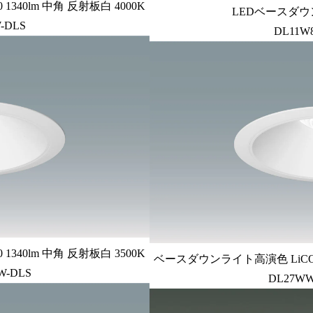
340lm 中角 反射板白 4000K
LEDベースダウン
-DLS
DL11W
340lm 中角 反射板白 3500K
ベースダウンライト高演色 LiCONEX
W-DLS
DL27WW