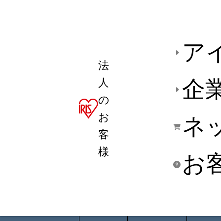
ア
法
人
企
の
お
ネ
客
様
お
商品デ
用途別