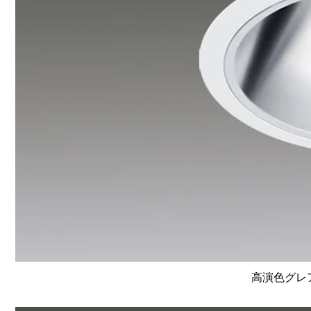
高演色グレア