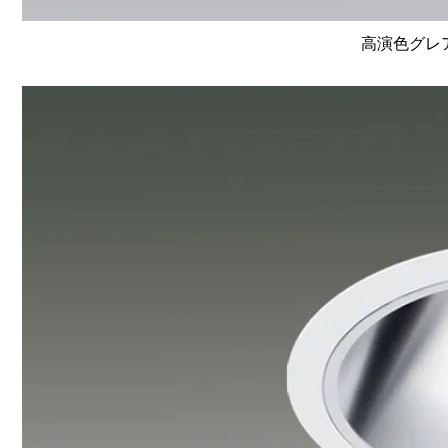
高演色グレア