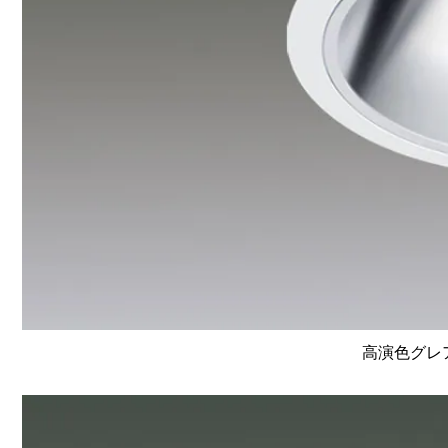
高演色グレア