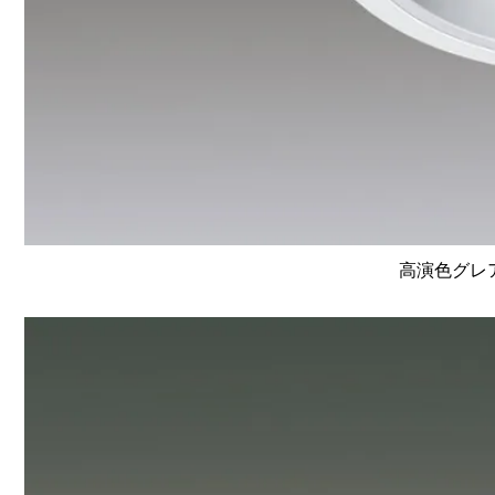
高演色グレア