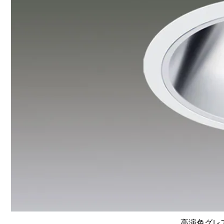
高演色グレア