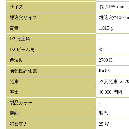
サイズ
長さ
155
mm
埋込穴サイズ
埋込穴Φ
100
(
質量
1,015 g
1/2 照度角
-
1/2 ビーム角
45°
色温度
2700 K
演色性評価数
Ra 85
光束
器具光束
237
寿命
40,000 時間
製品カラー
-
機能
調光
消費電力
25 W