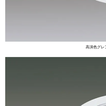
高演色グレア