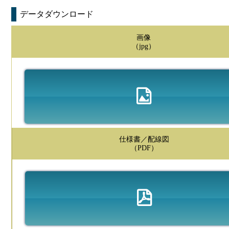
データダウンロード
画像
（jpg）
仕様書／配線図
（PDF）