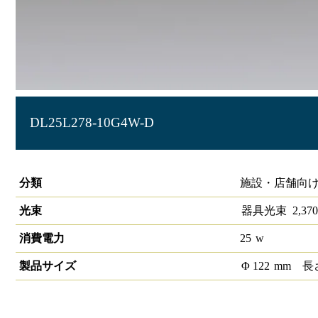
DL25L278-10G4W-D
LEDグレアレスダウンライト
分類
施設・店舗向け
光束
器具光束
2,370
消費電力
25
w
製品サイズ
Φ
122
mm
長