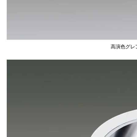
高演色グレア