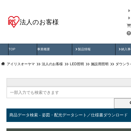
法人のお客様
商品データ検索
用途別から探す
納入
製品動画
納入
TOP
事業概要
製品情報
納入事
アイリスオーヤマ
法人のお客様
LED照明
施設用照明
ダウンラ
商品データ検索 - 姿図・配光データシート／仕様書ダウンロード