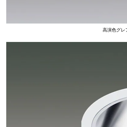
高演色グレア