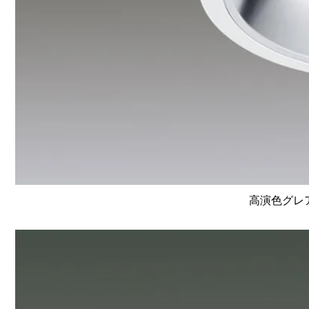
高演色グレア