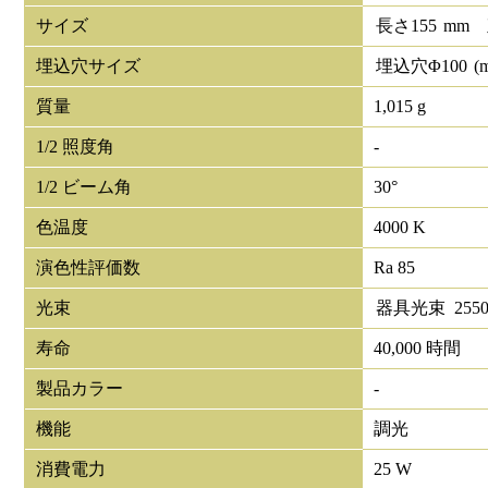
サイズ
長さ
155
mm
埋込穴サイズ
埋込穴Φ
100
(
質量
1,015 g
1/2 照度角
-
1/2 ビーム角
30°
色温度
4000 K
演色性評価数
Ra 85
光束
器具光束
255
寿命
40,000 時間
製品カラー
-
機能
調光
消費電力
25 W