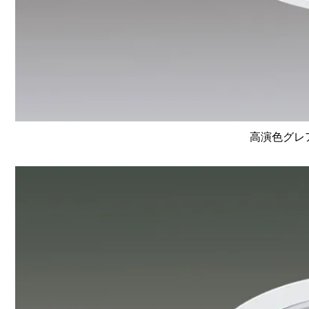
高演色グレア