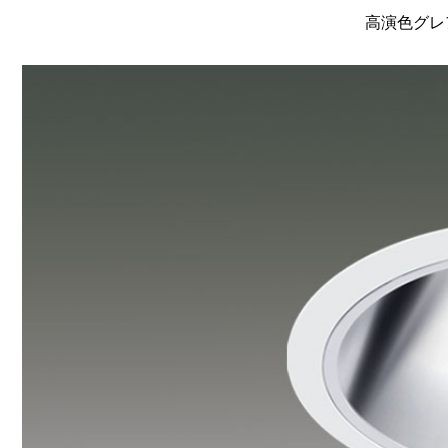
高演色グレア