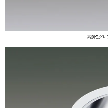
高演色グレア