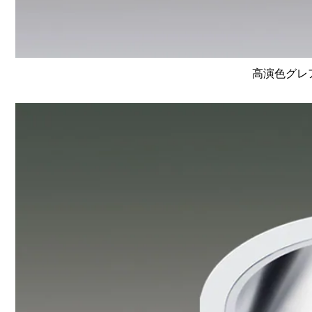
高演色グレア