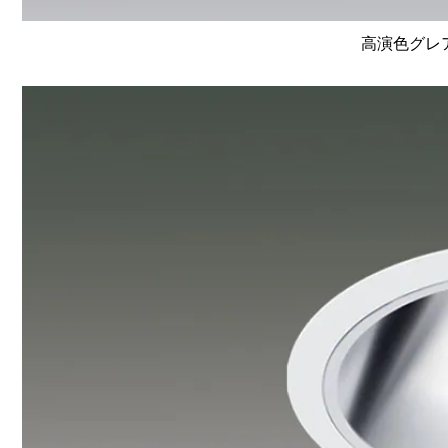
高演色グレア