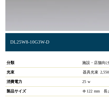
DL25W8-10G3W-D
LEDグレアレスダウンライト
分類
施設・店舗向け
光束
器具光束
2,550
消費電力
25
w
製品サイズ
Φ
122
mm
長