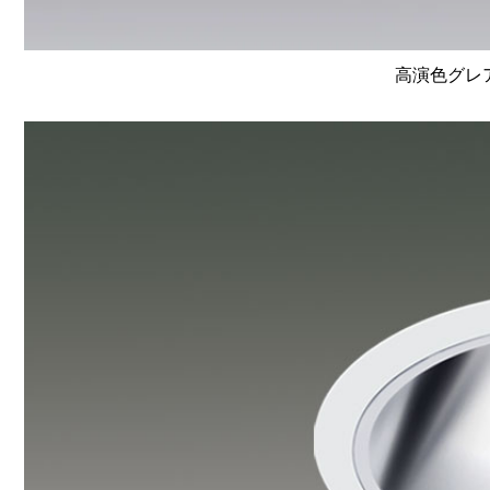
高演色グレア