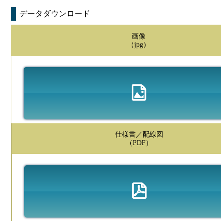
データダウンロード
画像
（jpg）
仕様書／配線図
（PDF）