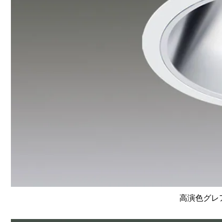
高演色グレア