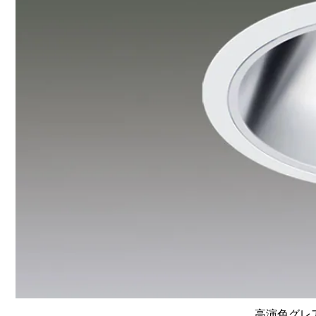
高演色グレア