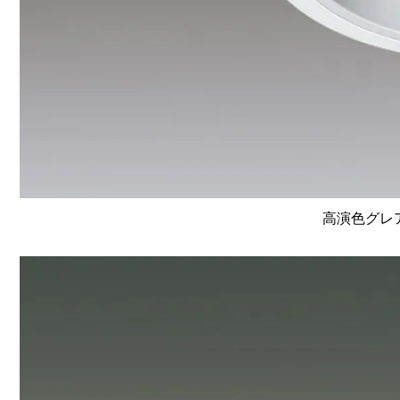
高演色グレア