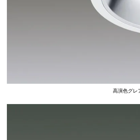
高演色グレア