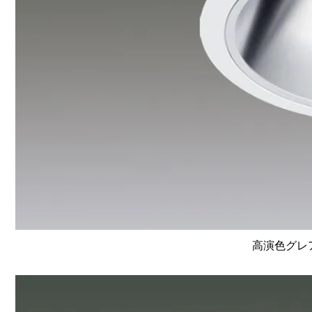
高演色グレア