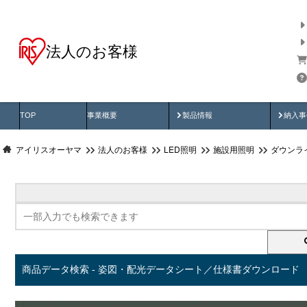
法人のお客様
商品データ検索
用途別から探す
納入
製品動画
納入
TOP
事業概要
製品情報
納入事
アイリスオーヤマ
法人のお客様
LED照明
施設用照明
ダウンラ
商品データ検索 - 姿図・配光データシート／仕様書ダウンロード