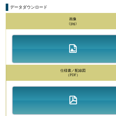
データダウンロード
画像
（jpg）
仕様書／配線図
（PDF）