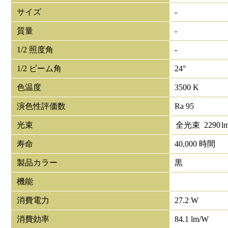
サイズ
-
質量
-
1/2 照度角
-
1/2 ビーム角
24°
色温度
3500 K
演色性評価数
Ra 95
光束
全光束
2290
l
寿命
40,000 時間
製品カラー
黒
機能
消費電力
27.2 W
消費効率
84.1 lm/W