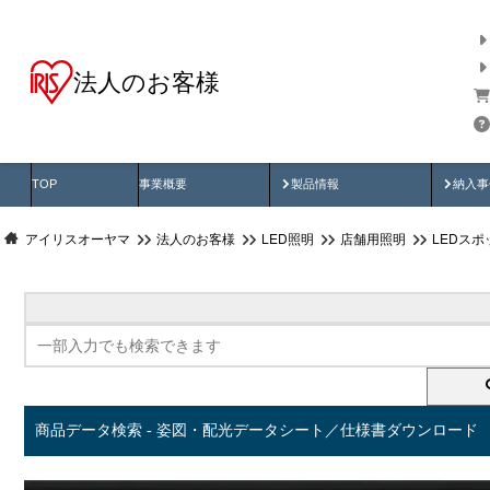
法人のお客様
商品データ検索
用途別から探す
納入
製品動画
納入
TOP
事業概要
製品情報
納入事
アイリスオーヤマ
法人のお客様
LED照明
店舗用照明
LEDス
商品データ検索 - 姿図・配光データシート／仕様書ダウンロード