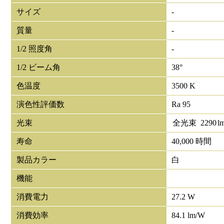
サイズ
-
質量
-
1/2 照度角
-
1/2 ビーム角
38°
色温度
3500 K
演色性評価数
Ra 95
光束
全光束
2290
l
寿命
40,000 時間
製品カラー
白
機能
消費電力
27.2 W
消費効率
84.1 lm/W