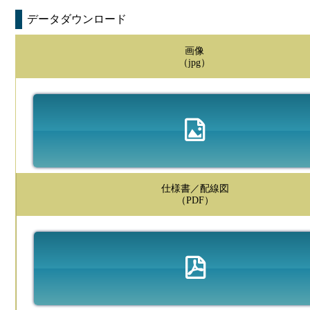
データダウンロード
画像
（jpg）
仕様書／配線図
（PDF）