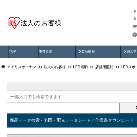
法人のお客様
商品データ検索
用途別から探す
納入
製品動画
納入
TOP
事業概要
製品情報
納入事
アイリスオーヤマ
法人のお客様
LED照明
店舗用照明
LEDス
商品データ検索 - 姿図・配光データシート／仕様書ダウンロード