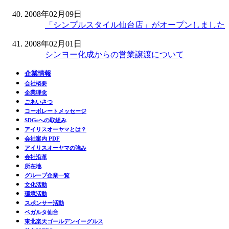
2008年02月09日
「シンプルスタイル仙台店」がオープンしました
2008年02月01日
シンヨー化成からの営業譲渡について
企業情報
会社概要
企業理念
ごあいさつ
コーポレートメッセージ
SDGsへの取組み
アイリスオーヤマとは？
会社案内 PDF
アイリスオーヤマの強み
会社沿革
所在地
グループ企業一覧
文化活動
環境活動
スポンサー活動
ベガルタ仙台
東北楽天ゴールデンイーグルス