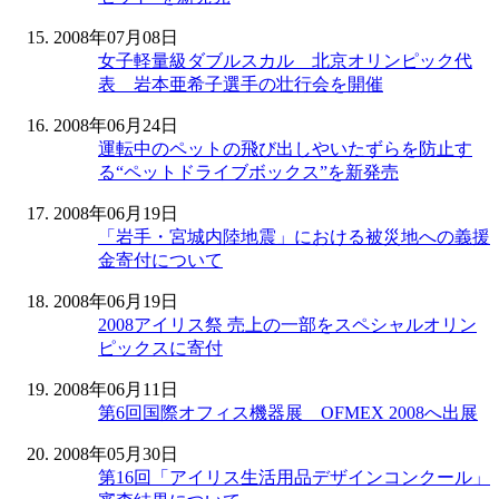
2008年07月08日
女子軽量級ダブルスカル 北京オリンピック代
表 岩本亜希子選手の壮行会を開催
2008年06月24日
運転中のペットの飛び出しやいたずらを防止す
る“ペットドライブボックス”を新発売
2008年06月19日
「岩手・宮城内陸地震」における被災地への義援
金寄付について
2008年06月19日
2008アイリス祭 売上の一部をスペシャルオリン
ピックスに寄付
2008年06月11日
第6回国際オフィス機器展 OFMEX 2008へ出展
2008年05月30日
第16回「アイリス生活用品デザインコンクール」