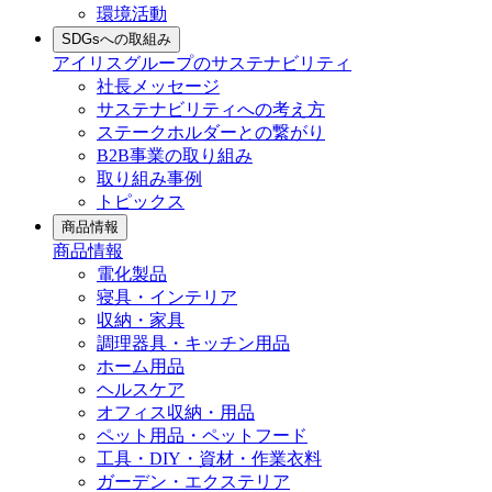
環境活動
SDGsへの取組み
アイリスグループのサステナビリティ
社長メッセージ
サステナビリティへの考え方
ステークホルダーとの繋がり
B2B事業の取り組み
取り組み事例
トピックス
商品情報
商品情報
電化製品
寝具・インテリア
収納・家具
調理器具・キッチン用品
ホーム用品
ヘルスケア
オフィス収納・用品
ペット用品・ペットフード
工具・DIY・資材・作業衣料
ガーデン・エクステリア