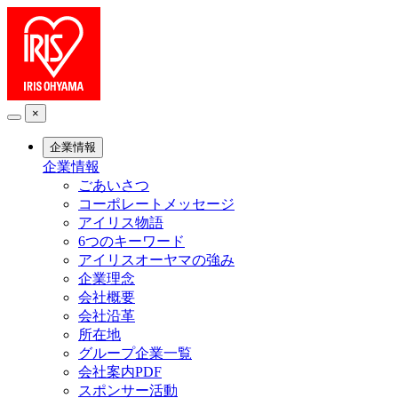
×
企業情報
企業情報
ごあいさつ
コーポレートメッセージ
アイリス物語
6つのキーワード
アイリスオーヤマの強み
企業理念
会社概要
会社沿革
所在地
グループ企業一覧
会社案内PDF
スポンサー活動