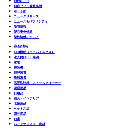
仙台89ERS
仙台フィル管弦楽団
ボート部
ニュースリリース
ニュース&パブリシティ
新着情報
製品安全情報
契約情報について
商品情報
LED照明（エコハイルクス）
法人向けLED照明
家電
掃除機
調理家電
季節家電
高圧洗浄機・スチームクリーナー
調理用品
日用品
寝具・インテリア
収納用品
ペット用品
園芸用品
お米
ハードオフィス・資材