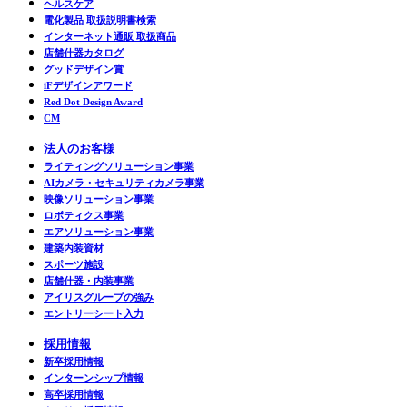
ヘルスケア
電化製品 取扱説明書検索
インターネット通販 取扱商品
店舗什器カタログ
グッドデザイン賞
iFデザインアワード
Red Dot Design Award
CM
法人のお客様
ライティングソリューション事業
AIカメラ・セキュリティカメラ事業
映像ソリューション事業
ロボティクス事業
エアソリューション事業
建築内装資材
スポーツ施設
店舗什器・内装事業
アイリスグループの強み
エントリーシート入力
採用情報
新卒採用情報
インターンシップ情報
高卒採用情報