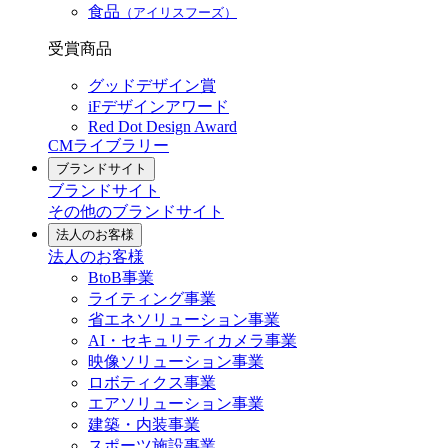
食品
（アイリスフーズ）
受賞商品
グッドデザイン賞
iFデザインアワード
Red Dot Design Award
CMライブラリー
ブランドサイト
ブランドサイト
その他のブランドサイト
法人のお客様
法人のお客様
BtoB事業
ライティング事業
省エネソリューション事業
AI・セキュリティカメラ事業
映像ソリューション事業
ロボティクス事業
エアソリューション事業
建築・内装事業
スポーツ施設事業