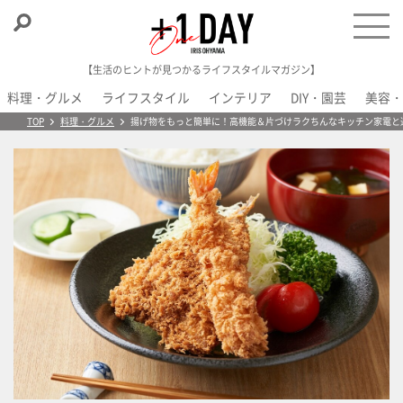
【生活のヒントが見つかるライフスタイルマガジン】
料理・グルメ
ライフスタイル
インテリア
DIY・園芸
美容・
＋1 Day
TOP
料理・グルメ
揚げ物をもっと簡単に！高機能＆片づけラクちんなキッチン家電と