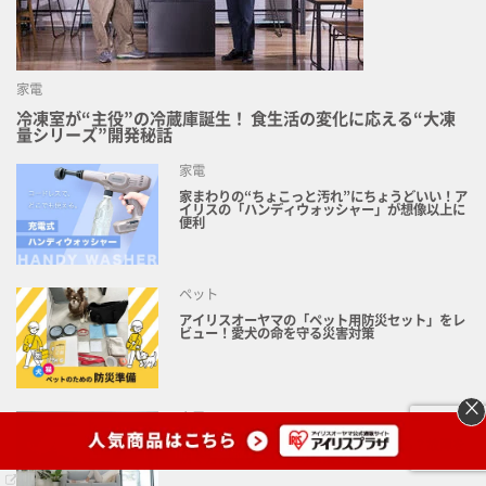
家電
冷凍室が“主役”の冷蔵庫誕生！ 食生活の変化に応える“大凍
量シリーズ”開発秘話
家電
家まわりの“ちょこっと汚れ”にちょうどいい！ア
イリスの「ハンディウォッシャー」が想像以上に
便利
ペット
アイリスオーヤマの「ペット用防災セット」をレ
ビュー！愛犬の命を守る災害対策
×
家電
エアコンはつけっぱなしにすると壊れる？故障を
防ぐ方法やリスクへの対策を解説