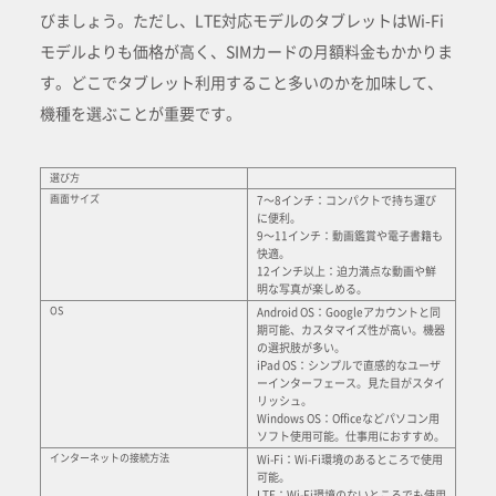
びましょう。ただし、LTE対応モデルのタブレットはWi-Fi
モデルよりも価格が高く、SIMカードの月額料金もかかりま
す。どこでタブレット利用すること多いのかを加味して、
機種を選ぶことが重要です。
選び方
画面サイズ
7～8インチ：コンパクトで持ち運び
に便利。
9～11インチ：動画鑑賞や電子書籍も
快適。
12インチ以上：迫力満点な動画や鮮
明な写真が楽しめる。
OS
Android OS：Googleアカウントと同
期可能、カスタマイズ性が高い。機器
の選択肢が多い。
iPad OS：シンプルで直感的なユーザ
ーインターフェース。見た目がスタイ
リッシュ。
Windows OS：Officeなどパソコン用
ソフト使用可能。仕事用におすすめ。
インターネットの接続方法
Wi-Fi：Wi-Fi環境のあるところで使用
可能。
LTE：Wi-Fi環境のないところでも使用