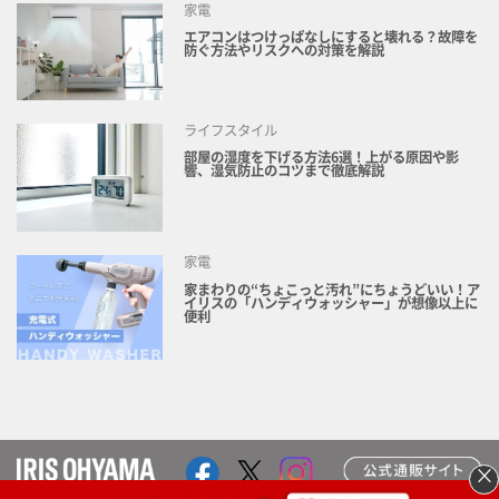
家電
エアコンはつけっぱなしにすると壊れる？故障を
防ぐ方法やリスクへの対策を解説
ライフスタイル
部屋の湿度を下げる方法6選！上がる原因や影
響、湿気防止のコツまで徹底解説
家電
家まわりの“ちょこっと汚れ”にちょうどいい！ア
イリスの「ハンディウォッシャー」が想像以上に
便利
×