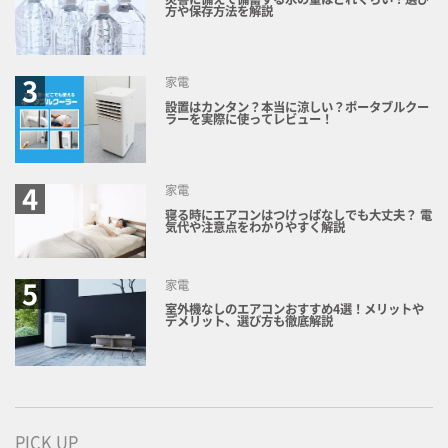
方や保存方法を解説
家電
設置はカンタン？本当に涼しい？ポータブルクー
ラーを実際に使ってレビュー！
家電
寝る時にエアコンはつけっぱなしでも大丈夫？ 電
気代や注意点をわかりやすく解説
家電
室外機なしのエアコンおすすめ4選！メリットや
デメリット、選び方も徹底解説
PICK UP