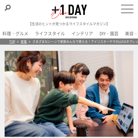
【生活のヒントが見つかるライフスタイルマガジン】
料理・グルメ
ライフスタイル
インテリア
DIY・園芸
美容・
＋1 Day
TOP
家電
さまざまなシーンで家族みんなで使える！アイリスオーヤマのLUCAタブレ