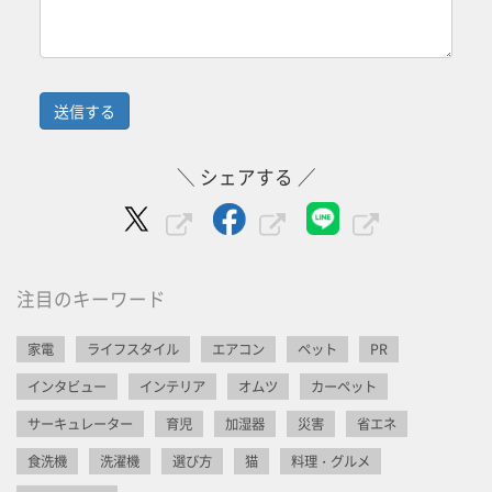
＼ シェアする ／
注目のキーワード
家電
ライフスタイル
エアコン
ペット
PR
インタビュー
インテリア
オムツ
カーペット
サーキュレーター
育児
加湿器
災害
省エネ
食洗機
洗濯機
選び方
猫
料理・グルメ