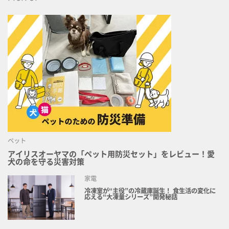
ペット
アイリスオーヤマの「ペット用防災セット」をレビュー！愛
犬の命を守る災害対策
家電
冷凍室が“主役”の冷蔵庫誕生！ 食生活の変化に
応える“大凍量シリーズ”開発秘話