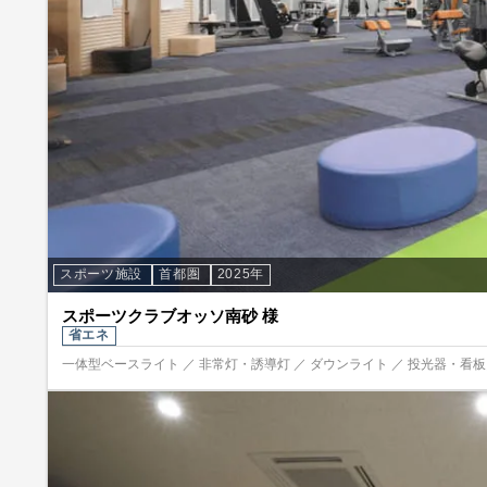
スポーツ施設
首都圏
2025年
スポーツクラブオッソ南砂 様
省エネ
一体型ベースライト ／ 非常灯・誘導灯 ／ ダウンライト ／ 投光器・看板照