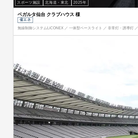
スポーツ施設
北海道・東北
2025年
ベガルタ仙台 クラブハウス 様
省エネ
無線制御システムLiCONEX ／ 一体型ベースライト ／ 非常灯・誘導灯 ／