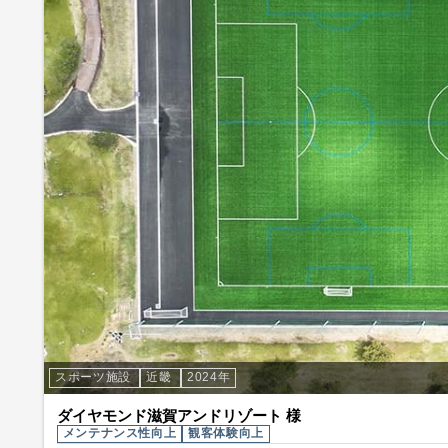
スポーツ施設
近畿
2024年
ダイヤモンド滋賀アンドリゾート 様
メンテナンス性向上
観客体験向上