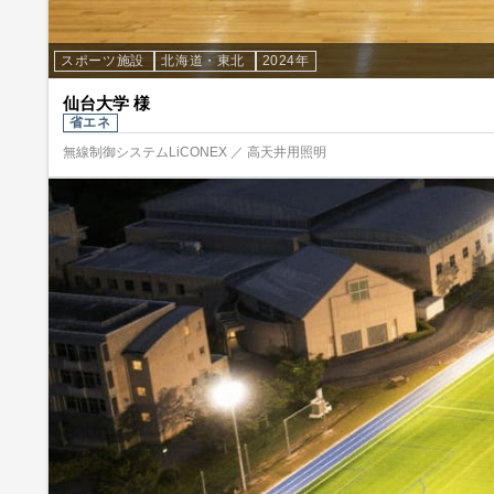
スポーツ施設
北海道・東北
2024年
仙台大学 様
省エネ
無線制御システムLiCONEX ／ 高天井用照明