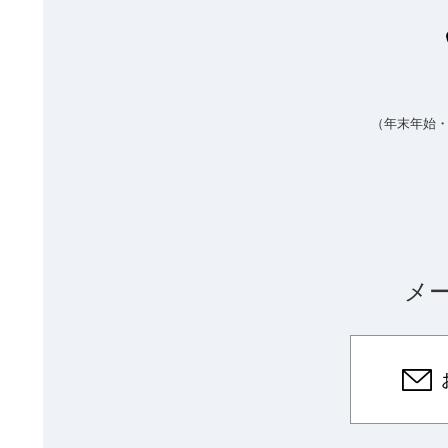
（年末年始
メ