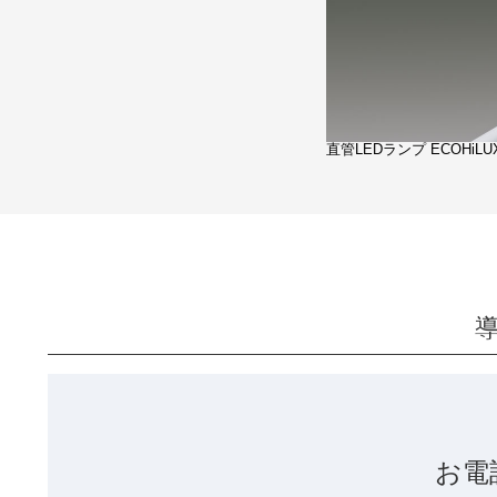
直管LEDランプ ECOHiLUX
お電