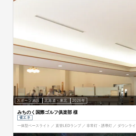
スポーツ施設
北海道・東北
2026年
みちのく国際ゴルフ俱楽部 様
省エネ
一体型ベースライト ／ 直管LEDランプ ／ 非常灯・誘導灯 ／ ダウンライト