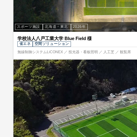
スポーツ施設
北海道・東北
2026年
学校法人八戸工業大学 Blue Field 様
省エネ
空間ソリューション
無線制御システムLiCONEX ／ 投光器・看板照明 ／ 人工芝 ／ 観覧席