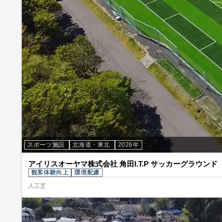
スポーツ施設
北海道・東北
2026年
アイリスオーヤマ株式会社 角田I.T.P サッカーグラウンド
観客体験向上
環境配慮
人工芝