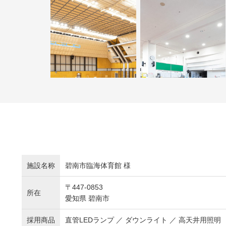
施設名称
碧南市臨海体育館 様
〒447-0853
所在
愛知県 碧南市
採用商品
直管LEDランプ ／ ダウンライト ／ 高天井用照明