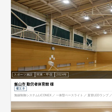
スポーツ施設
関東・甲信
2024年
飯山市 勤労者体育館 様
省エネ
無線制御システムLiCONEX ／ 一体型ベースライト ／ 直管LEDランプ ／