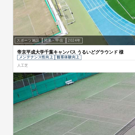
スポーツ施設
関東・甲信
2024年
帝京平成大学千葉キャンパス うるいどグラウンド 様
メンテナンス性向上
観客体験向上
人工芝