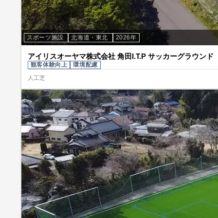
スポーツ施設
北海道・東北
2026年
アイリスオーヤマ株式会社 角田I.T.P サッカーグラウンド
観客体験向上
環境配慮
人工芝