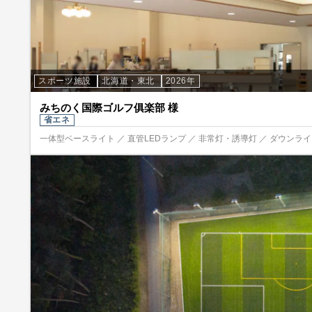
スポーツ施設
北海道・東北
2026年
みちのく国際ゴルフ俱楽部 様
省エネ
一体型ベースライト ／ 直管LEDランプ ／ 非常灯・誘導灯 ／ ダウンライト