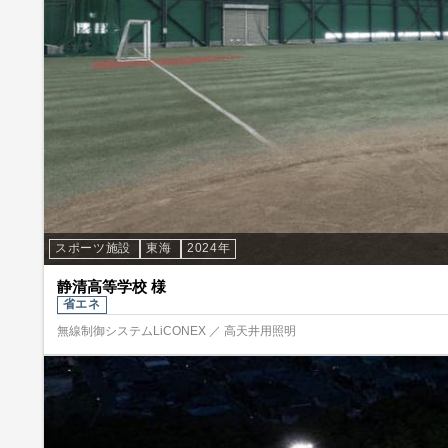
スポーツ施設
東海
2024年
静清高等学校 様
省エネ
無線制御システムLiCONEX ／ 高天井用照明