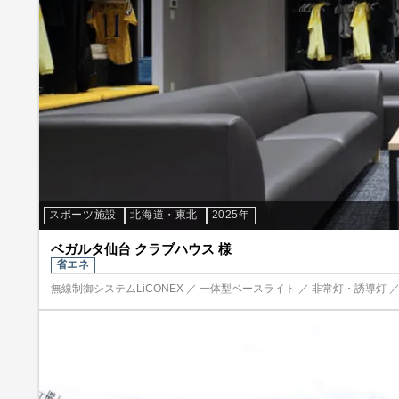
スポーツ施設
北海道・東北
2025年
ベガルタ仙台 クラブハウス 様
省エネ
無線制御システムLiCONEX ／ 一体型ベースライト ／ 非常灯・誘導灯 ／