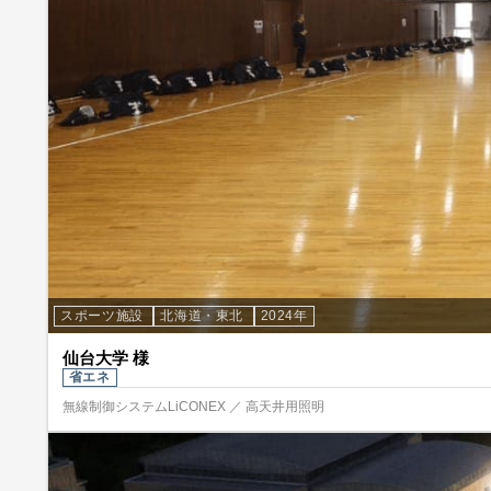
スポーツ施設
北海道・東北
2024年
仙台大学 様
省エネ
無線制御システムLiCONEX ／ 高天井用照明