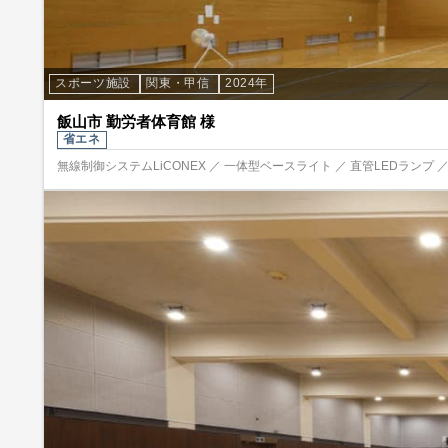
スポーツ施設
関東・甲信
2024年
飯山市 勤労者体育館 様
省エネ
無線制御システムLiCONEX ／ 一体型ベースライト ／ 直管LEDランプ ／