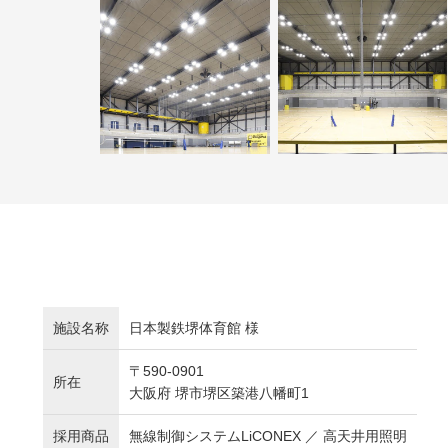
施設名称
日本製鉄堺体育館 様
〒590-0901
所在
大阪府 堺市堺区築港八幡町1
採用商品
無線制御システムLiCONEX ／ 高天井用照明