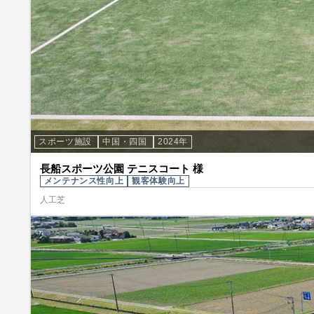
スポーツ施設
中国・四国
2024年
長船スポーツ公園 テニスコート 様
メンテナンス性向上
観客体験向上
人工芝