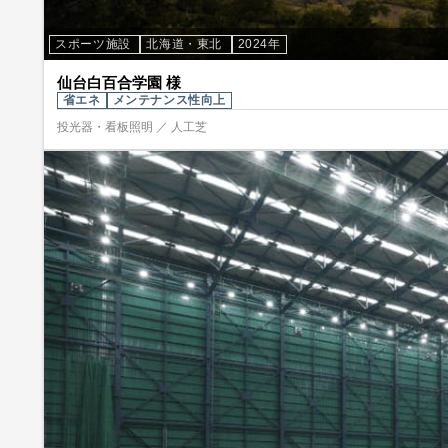
スポーツ施設
北海道・東北
2024年
仙台白百合学園 様
省エネ
メンテナンス性向上
投光器・看板照明 ／ 人工芝