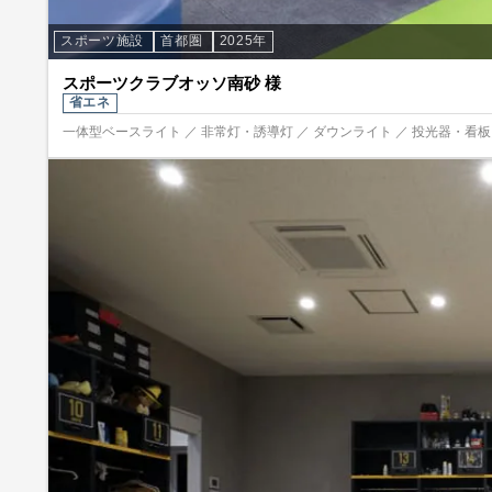
スポーツ施設
首都圏
2025年
スポーツクラブオッソ南砂 様
省エネ
一体型ベースライト ／ 非常灯・誘導灯 ／ ダウンライト ／ 投光器・看板照