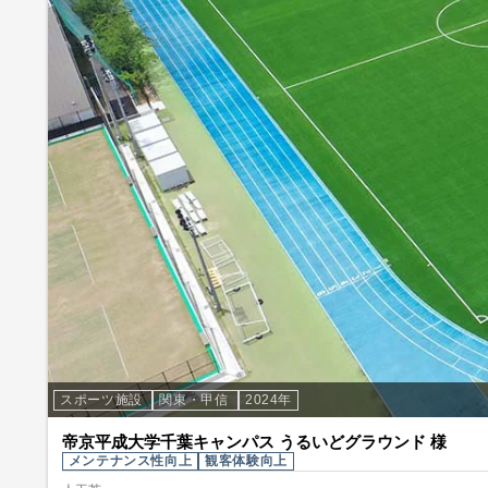
スポーツ施設
関東・甲信
2024年
帝京平成大学千葉キャンパス うるいどグラウンド 様
メンテナンス性向上
観客体験向上