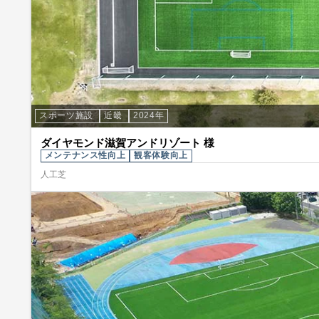
スポーツ施設
近畿
2024年
ダイヤモンド滋賀アンドリゾート 様
メンテナンス性向上
観客体験向上
人工芝