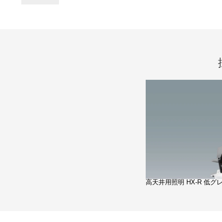
高天井用照明 HX-R 低グレ