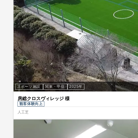
スポーツ施設
関東・甲信
2025年
房総クロスヴィレッジ 様
観客体験向上
人工芝