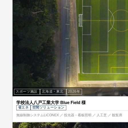
スポーツ施設
北海道・東北
2026年
学校法人八戸工業大学 Blue Field 様
省エネ
空間ソリューション
無線制御システムLiCONEX ／ 投光器・看板照明 ／ 人工芝 ／ 観覧席