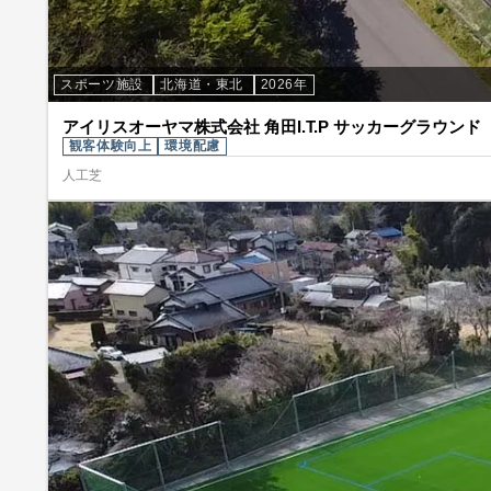
スポーツ施設
北海道・東北
2026年
アイリスオーヤマ株式会社 角田I.T.P サッカーグラウンド
観客体験向上
環境配慮
人工芝