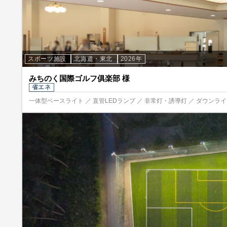
スポーツ施設
北海道・東北
2026年
みちのく国際ゴルフ俱楽部 様
省エネ
一体型ベースライト ／ 直管LEDランプ ／ 非常灯・誘導灯 ／ ダウンライト