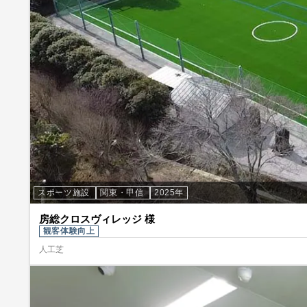
スポーツ施設
関東・甲信
2025年
房総クロスヴィレッジ 様
観客体験向上
人工芝