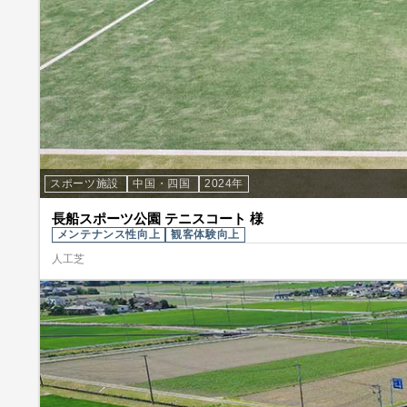
スポーツ施設
中国・四国
2024年
長船スポーツ公園 テニスコート 様
メンテナンス性向上
観客体験向上
人工芝