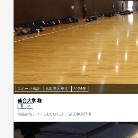
スポーツ施設
北海道・東北
2024年
仙台大学 様
省エネ
無線制御システムLiCONEX ／ 高天井用照明