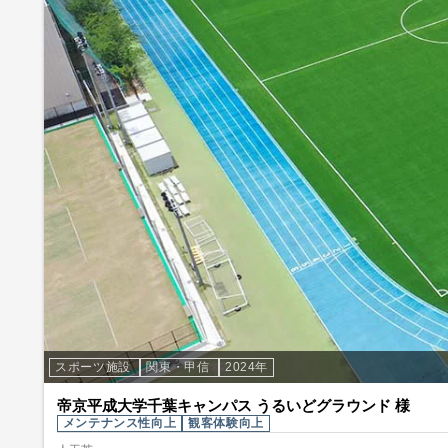
スポーツ施設
関東・甲信
2024年
帝京平成大学千葉キャンパス うるいどグラウンド 様
メンテナンス性向上
観客体験向上