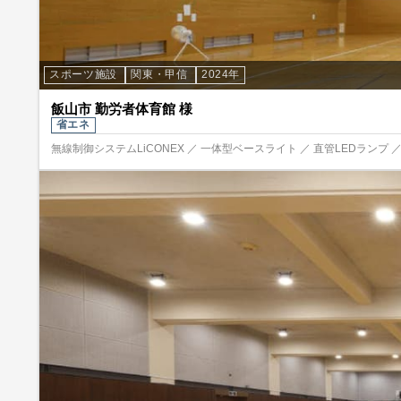
スポーツ施設
関東・甲信
2024年
飯山市 勤労者体育館 様
省エネ
無線制御システムLiCONEX ／ 一体型ベースライト ／ 直管LEDランプ ／