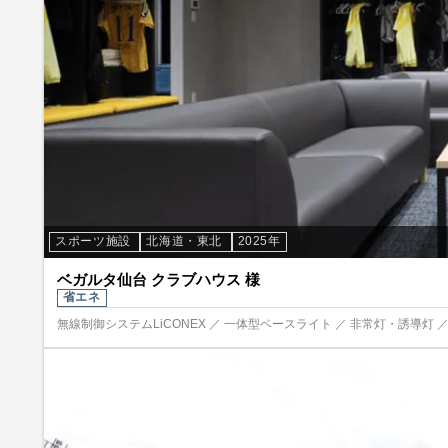
スポーツ施設
北海道・東北
2025年
ベガルタ仙台 クラブハウス 様
省エネ
無線制御システムLiCONEX ／ 一体型ベースライト ／ 非常灯・誘導灯 ／