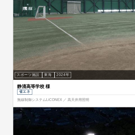
スポーツ施設
東海
2024年
静清高等学校 様
省エネ
無線制御システムLiCONEX ／ 高天井用照明