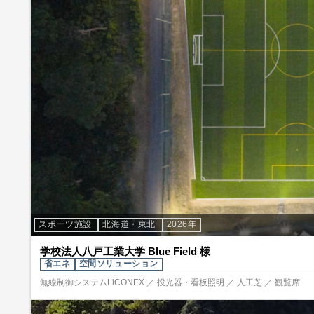
スポーツ施設
北海道・東北
2026年
学校法人八戸工業大学 Blue Field 様
省エネ
空間ソリューション
無線制御システムLiCONEX ／ 投光器・看板照明 ／ 人工芝 ／ 観覧席