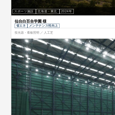
スポーツ施設
北海道・東北
2024年
仙台白百合学園 様
省エネ
メンテナンス性向上
投光器・看板照明 ／ 人工芝