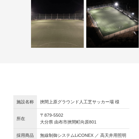
施設名称
挾間上原グラウンド人工芝サッカー場 様
〒879-5502
所在
大分県 由布市挾間町向原801
採用商品
無線制御システムLiCONEX ／ 高天井用照明