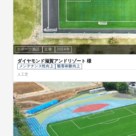
スポーツ施設
近畿
2024年
ダイヤモンド滋賀アンドリゾート 様
メンテナンス性向上
観客体験向上
人工芝