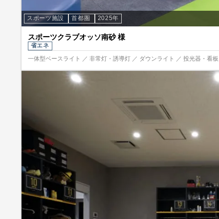
スポーツ施設
首都圏
2025年
スポーツクラブオッソ南砂 様
省エネ
一体型ベースライト ／ 非常灯・誘導灯 ／ ダウンライト ／ 投光器・看板照