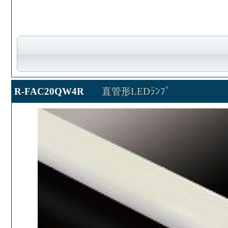
R-FAC20QW4R
直管形LEDﾗﾝﾌﾟ