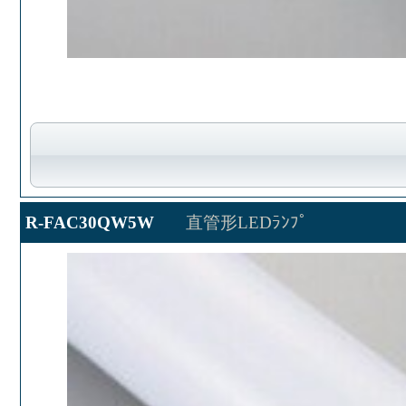
R-FAC30QW5W
直管形LEDﾗﾝﾌﾟ