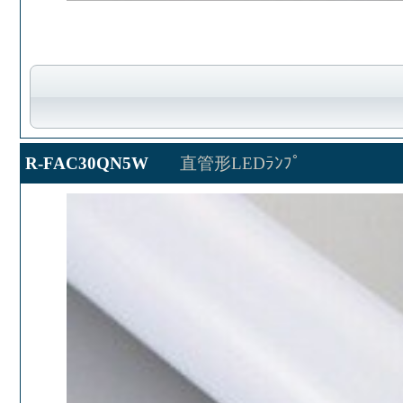
R-FAC30QN5W
直管形LEDﾗﾝﾌﾟ