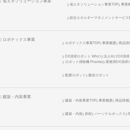
省エネソリューション事業
省エネソリューション事業TOP
事業
総合エネルギーマネジメントサービスENE
ロボティクス事業
ロボティクス事業TOP
事業概要
商品情
DX清掃ロボット Whiz i
法人向けDX清掃
ロボット掃除機 Phantas
業務用DX清掃ロ
配膳ロボット
搬送ロボット
建築・内装事業
建築・内装事業TOP
事業概要
商品情報
建築・内装
床材
パーソナルボックス