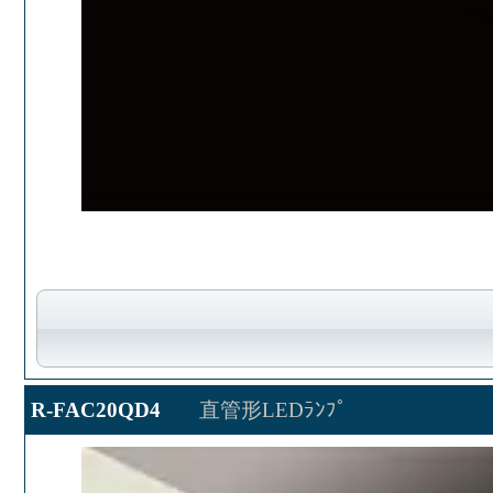
R-FAC20QD4
直管形LEDﾗﾝﾌﾟ