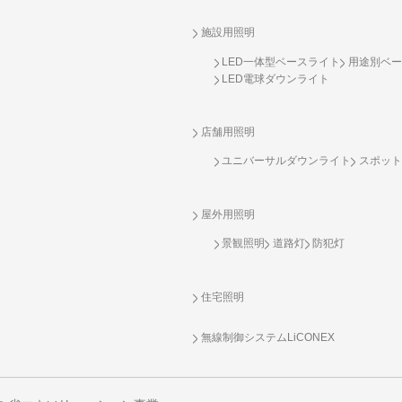
施設用照明
LED一体型ベースライト
用途別ベー
LED電球ダウンライト
店舗用照明
ユニバーサルダウンライト
スポット
屋外用照明
景観照明
道路灯
防犯灯
住宅照明
無線制御システム
LiCONEX