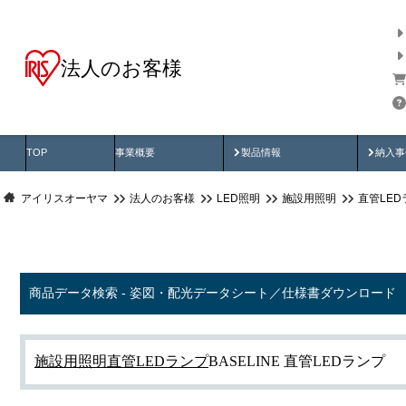
法人のお客様
商品データ検索
用途別から探す
納入
製品動画
納入
TOP
事業概要
製品情報
納入事
アイリスオーヤマ
法人のお客様
LED照明
施設用照明
直管LED
商品データ検索 - 姿図・配光データシート／仕様書ダウンロード
施設用照明
直管LEDランプ
BASELINE 直管LEDランプ