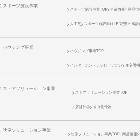
スポーツ施設事業
スポーツ施設事業TOP
事業概要
商品情
人工芝
スポーツ施設向け
LED照明
施設
ハウジング事業
ハウジング事業TOP
インターホン・テレビドアホン
住宅照
ストアソリューション事業
ストアソリューション事業TOP
店舗什器
省力化什器
映像ソリューション事業
映像ソリューション事業TOP
商品情報