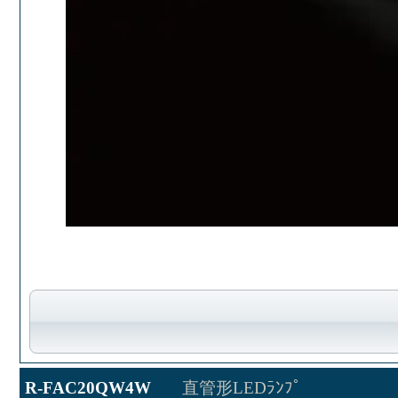
R-FAC20QW4W
直管形LEDﾗﾝﾌﾟ