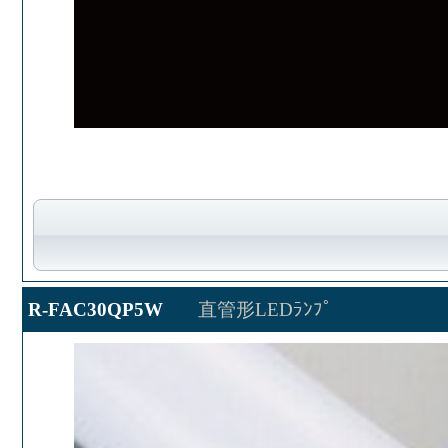
R-FAC30QP5W
直管形LEDﾗﾝﾌﾟ