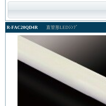
R-FAC20QD4R
直管形LEDﾗﾝﾌﾟ