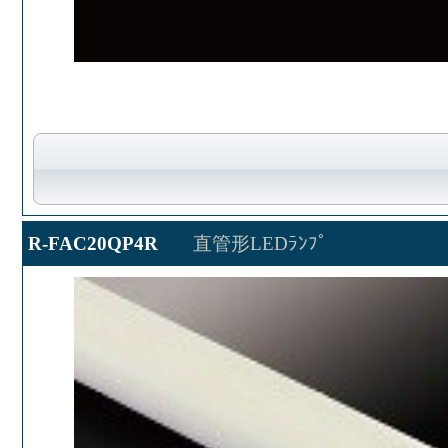
R-FAC20QP4R
直管形LEDﾗﾝﾌﾟ