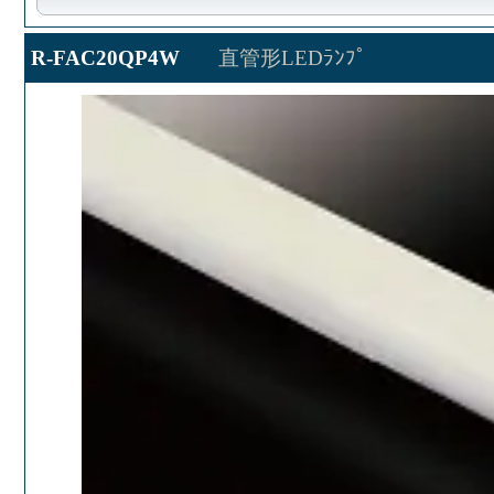
R-FAC20QP4W
直管形LEDﾗﾝﾌﾟ