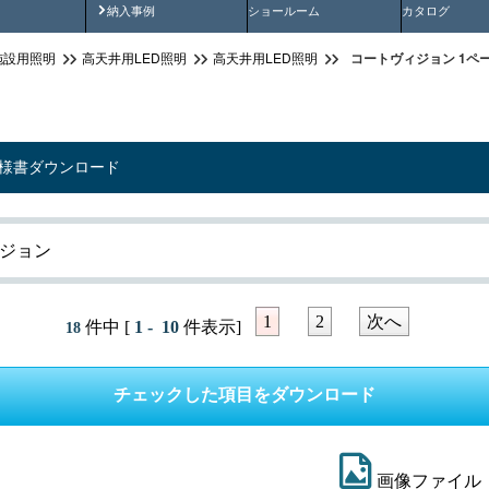
画
納入事例動画
納入事例
ショールーム
カタログ
コートヴィジョン 1ペ
施設用照明
高天井用LED照明
高天井用LED照明
仕様書ダウンロード
ジョン
1
2
次へ
件中 [
1 - 10
件表示]
18
画像ファイル