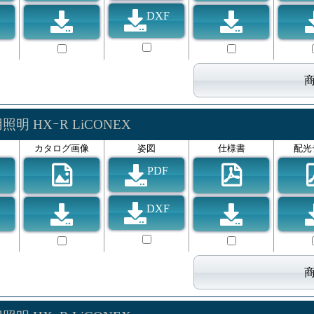
DXF
明 HXｰR LiCONEX
カタログ画像
姿図
仕様書
配光
PDF
DXF