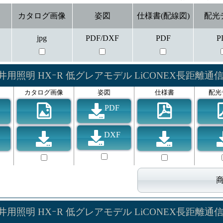
カタログ画像
姿図
仕様書(配線図)
配光
jpg
PDF/DXF
PDF
P
井用照明 HXｰR 低グレアモデル LiCONEX長距離通
カタログ画像
姿図
仕様書
配光
PDF
DXF
井用照明 HXｰR 低グレアモデル LiCONEX長距離通