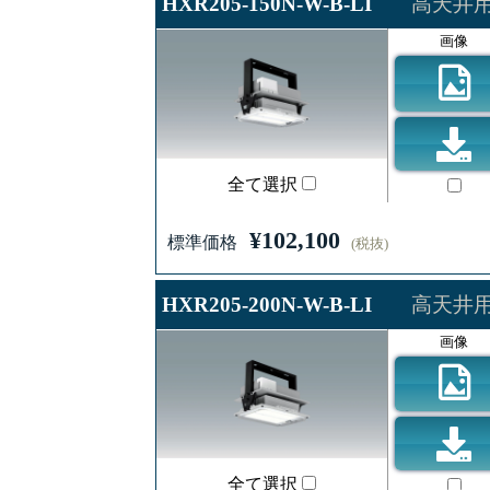
HXR205-150N-W-B-LI
高天井用照
画像
全て選択
¥102,100
標準価格
(税抜)
HXR205-200N-W-B-LI
高天井用照
画像
全て選択