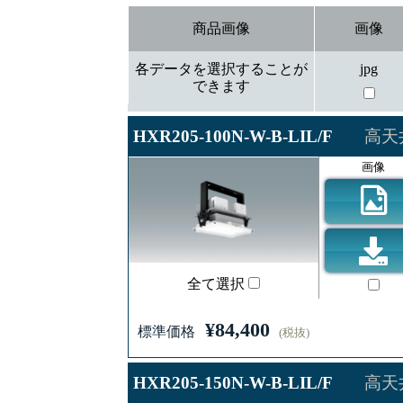
商品画像
画像
各データを選択することが
jpg
できます
HXR205-100N-W-B-LIL/F
高天
画像
全て選択
¥84,400
標準価格
(税抜)
HXR205-150N-W-B-LIL/F
高天