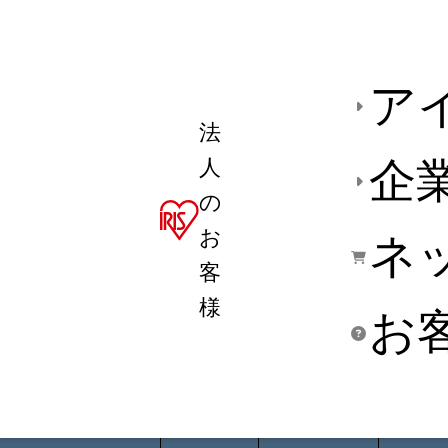
ア
法
人
企
の
お
ネ
客
様
お
商品デ
用途別