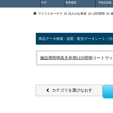
製品動
TOP
事業概要
製品情報
アイリスオーヤマ
法人のお客様
LED照明
商品データ検索 - 姿図・配光データシート／
施設用照明
高天井用LED照明
コートヴィ
カテゴリを選びなおす