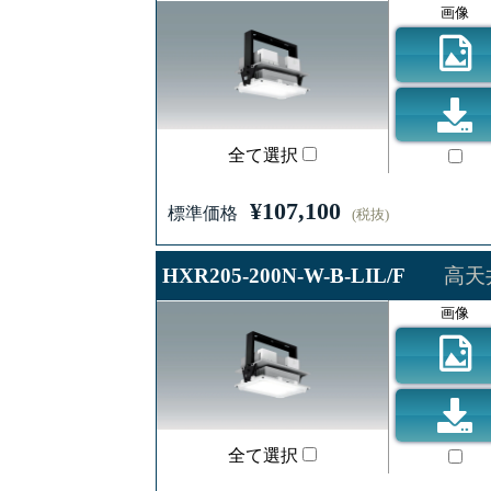
画像
全て選択
¥107,100
標準価格
(税抜)
HXR205-200N-W-B-LIL/F
高天
画像
全て選択