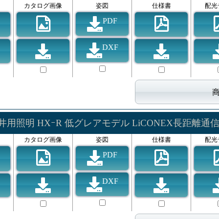
カタログ画像
姿図
仕様書
配光
PDF
DXF
井用照明 HXｰR 低グレアモデル LiCONEX長距離通
カタログ画像
姿図
仕様書
配光
PDF
DXF