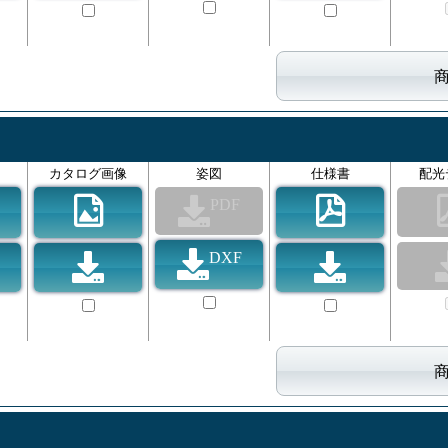
カタログ画像
姿図
仕様書
配光
PDF
DXF