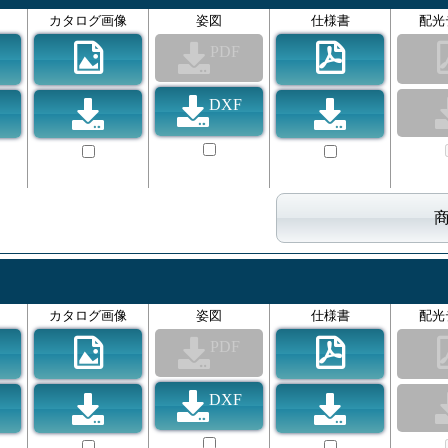
カタログ画像
姿図
仕様書
配光
PDF
DXF
カタログ画像
姿図
仕様書
配光
PDF
DXF