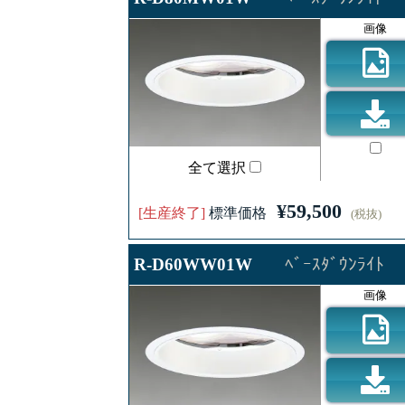
画像
全て選択
¥59,500
[生産終了]
標準価格
(税抜)
R-D60WW01W
ﾍﾞｰｽﾀﾞｳﾝﾗｲﾄ
画像