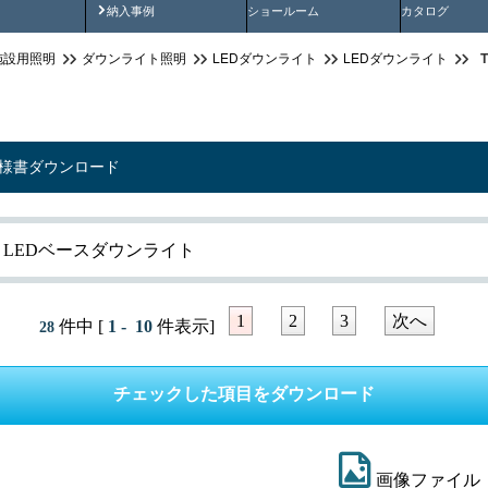
画
納入事例動画
納入事例
ショールーム
カタログ
施設用照明
ダウンライト照明
LEDダウンライト
LEDダウンライト
仕様書ダウンロード
NE LEDベースダウンライト
1
2
3
次へ
件中 [
1 - 10
件表示]
28
画像ファイル