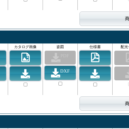
カタログ画像
姿図
仕様書
配光
PDF
DXF