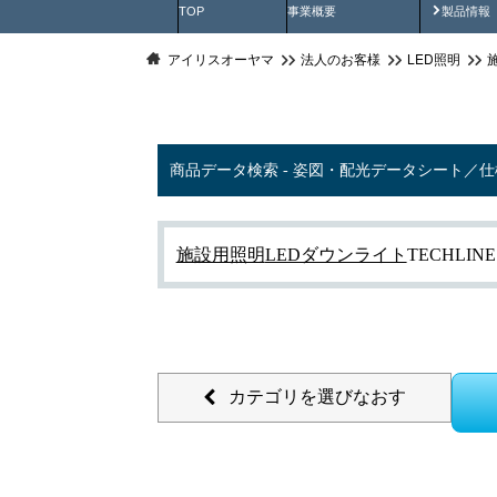
製品動
TOP
事業概要
製品情報
アイリスオーヤマ
法人のお客様
LED照明
商品データ検索 - 姿図・配光データシート／
施設用照明
LEDダウンライト
TECHLI
カテゴリを選びなおす