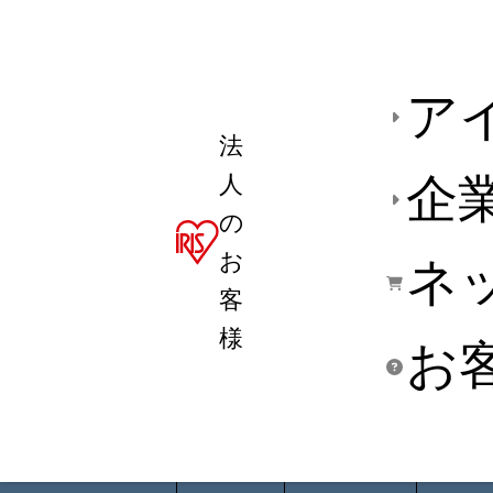
ア
法
人
企
の
お
ネ
客
様
お
商品デ
用途別