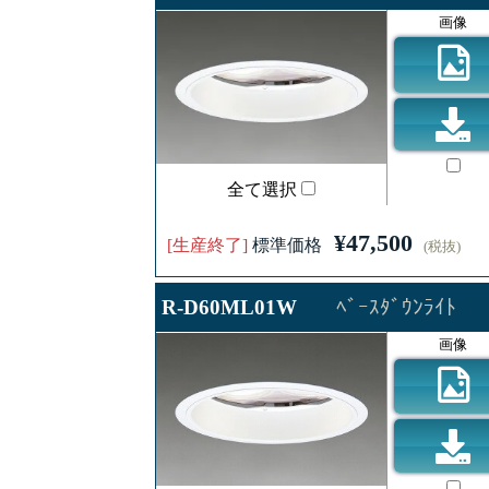
画像
全て選択
¥47,500
[生産終了]
標準価格
(税抜)
R-D60ML01W
ﾍﾞｰｽﾀﾞｳﾝﾗｲﾄ
画像