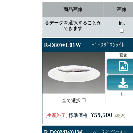
商品画像
画像
各データを選択することが
jpg
できます
R-D80WL01W
ﾍﾞｰｽﾀﾞｳﾝﾗｲﾄ
画像
全て選択
¥59,500
[生産終了]
標準価格
(税抜)
R-D80MW01W
ﾍﾞｰｽﾀﾞｳﾝﾗｲﾄ