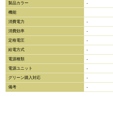
製品カラー
-
機能
消費電力
-
消費効率
-
定格電圧
-
給電方式
-
電源種類
-
電源ユニット
-
グリーン購入対応
-
備考
-