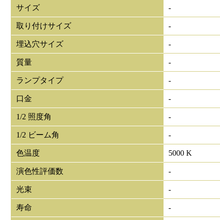
サイズ
-
取り付けサイズ
-
埋込穴サイズ
-
質量
-
ランプタイプ
-
口金
-
1/2 照度角
-
1/2 ビーム角
-
色温度
5000 K
演色性評価数
-
光束
-
寿命
-