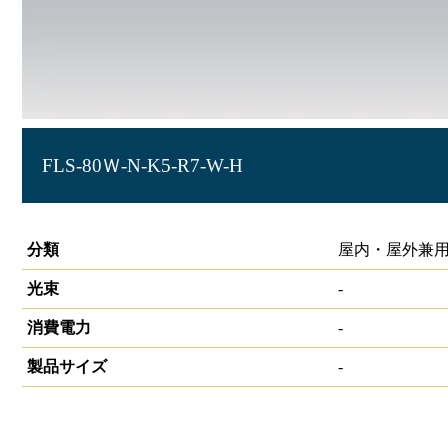
FLS-80Ｗ-N-K5-R7-W-H
サイン照明 角型投光器 HW-S
分類
屋内・屋外兼用
光束
-
消費電力
-
製品サイズ
-