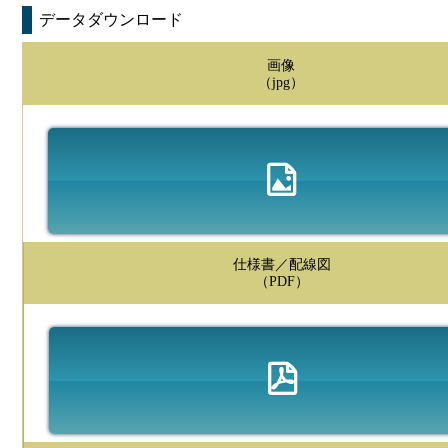
データダウンロード
画像
（jpg）
仕様書／配線図
（PDF）