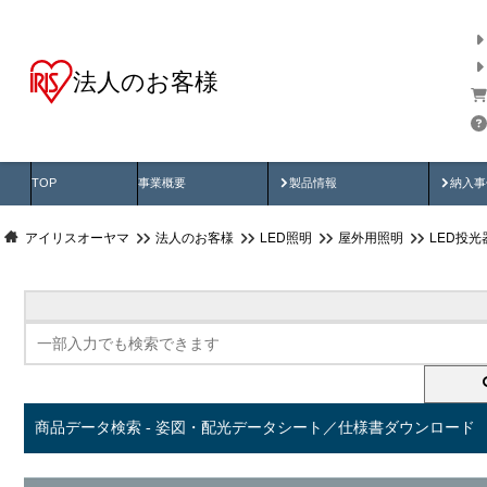
法人のお客様
商品データ検索
用途別から探す
納入
製品動画
納入
TOP
事業概要
製品情報
納入事
アイリスオーヤマ
法人のお客様
LED照明
屋外用照明
LED投
商品データ検索 - 姿図・配光データシート／仕様書ダウンロード