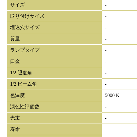
サイズ
-
取り付けサイズ
-
埋込穴サイズ
-
質量
-
ランプタイプ
-
口金
-
1/2 照度角
-
1/2 ビーム角
-
色温度
5000 K
演色性評価数
-
光束
-
寿命
-