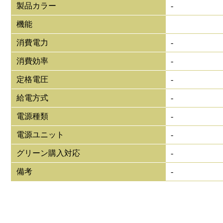
製品カラー
-
機能
消費電力
-
消費効率
-
定格電圧
-
給電方式
-
電源種類
-
電源ユニット
-
グリーン購入対応
-
備考
-