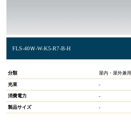
FLS-40Ｗ-W-K5-R7-B-H
サイン照明 角型投光器 HW-S
分類
屋内・屋外兼用
光束
-
消費電力
-
製品サイズ
-