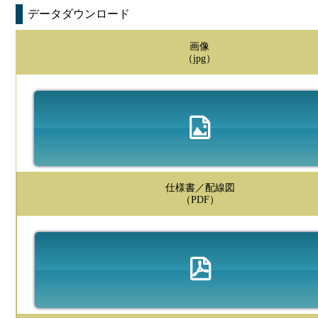
データダウンロード
画像
（jpg）
仕様書／配線図
（PDF）