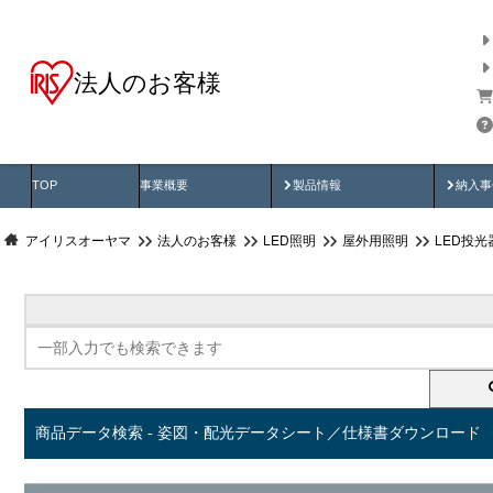
法人のお客様
商品データ検索
用途別から探す
納入
製品動画
納入
TOP
事業概要
製品情報
納入事
アイリスオーヤマ
法人のお客様
LED照明
屋外用照明
LED投
商品データ検索 - 姿図・配光データシート／仕様書ダウンロード