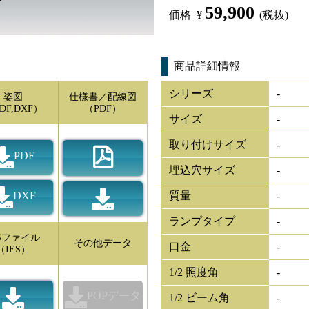
59,900
価格
¥
(税抜)
商品詳細情報
シリーズ
-
姿図
仕様書／配線図
DF,DXF）
（PDF）
サイズ
-
取り付けサイズ
-
PDF
埋込穴サイズ
-
DXF
質量
-
ランプタイプ
-
ESファイル
その他データ
口金
-
（IES）
1/2 照度角
-
POPデータ
1/2 ビーム角
-