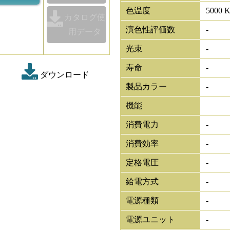
色温度
5000 
カタログ使
演色性評価数
-
用データ
光束
-
寿命
-
ダウンロード
製品カラー
-
機能
消費電力
-
消費効率
-
定格電圧
-
給電方式
-
電源種類
-
電源ユニット
-