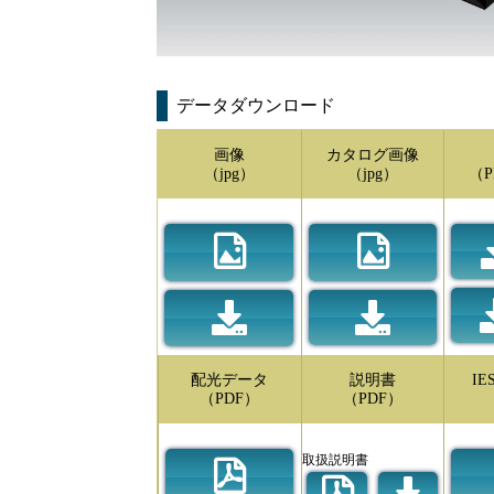
データダウンロード
画像
カタログ画像
（jpg）
（jpg）
（P
配光データ
説明書
I
（PDF）
（PDF）
取扱説明書