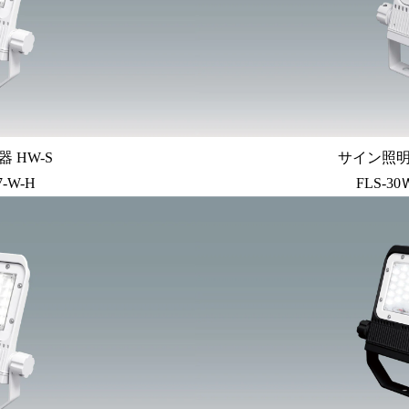
 HW-S
サイン照明 
7-W-H
FLS-30