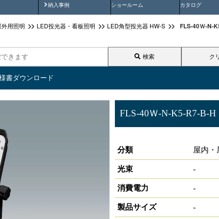
画
納入事例動画
納入事例
ショールーム
カタログ
FLS-40Ｗ-N
屋外用照明
LED投光器・看板照明
LED角型投光器 HW-S
検索
ク
仕様書ダウンロード
FLS-40Ｗ-N-K5-R7-B-H
サイン照明 角型投光器 HW-S
分類
屋内・
光束
-
消費電力
-
製品サイズ
-