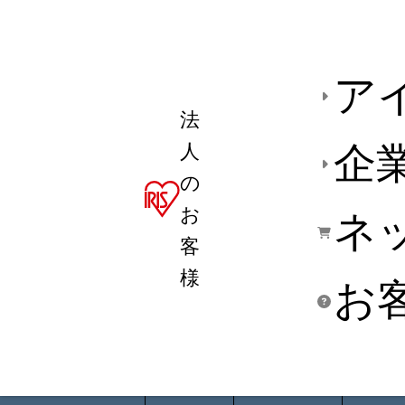
ア
法
人
企
の
お
ネ
客
様
お
商品デ
用途別