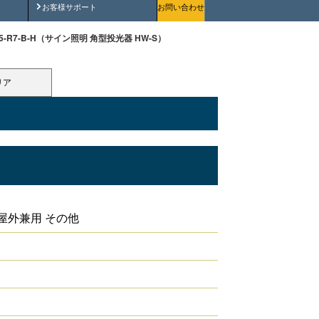
安全にご使用いただくために
お客様サポート
お問い合わせ
-K5-R7-B-H（サイン照明 角型投光器 HW-S）
リア
屋外兼用 その他