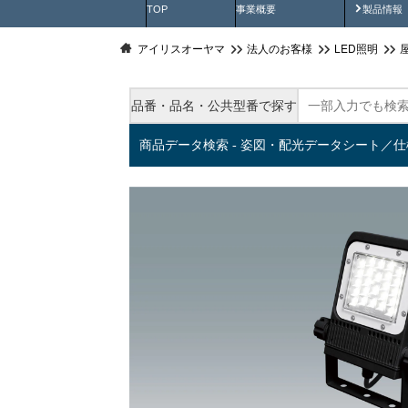
製品動
TOP
事業概要
製品情報
アイリスオーヤマ
法人のお客様
LED照明
品番・品名・公共型番で探す
商品データ検索 - 姿図・配光データシート／