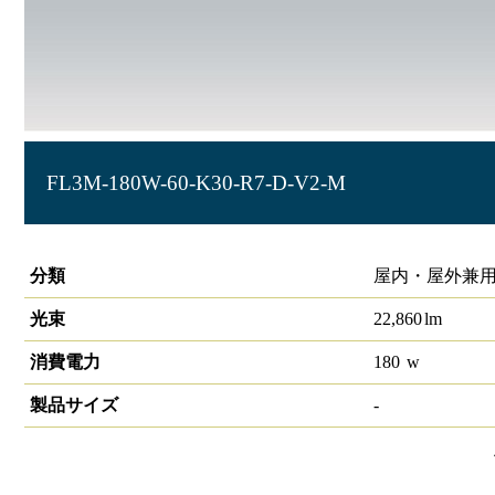
FL3M-180W-60-K30-R7-D-V2-M
投光器 大光量タイプ HW-F
分類
屋内・屋外兼用
光束
22,860
lm
消費電力
180
w
製品サイズ
-