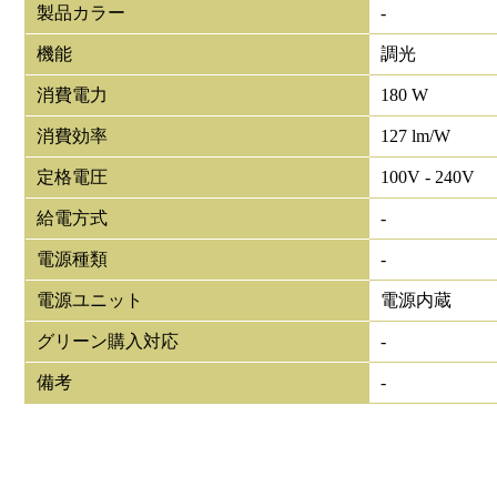
製品カラー
-
機能
調光
消費電力
180 W
消費効率
127 lm/W
定格電圧
100V - 240V
給電方式
-
電源種類
-
電源ユニット
電源内蔵
グリーン購入対応
-
備考
-