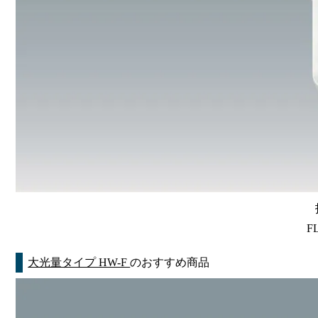
F
大光量タイプ HW-F
のおすすめ商品