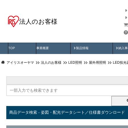
法人のお客様
商品データ検索
用途別から探す
納入
製品動画
納入
TOP
事業概要
製品情報
納入事
アイリスオーヤマ
法人のお客様
LED照明
屋外用照明
LED投
商品データ検索 - 姿図・配光データシート／仕様書ダウンロード