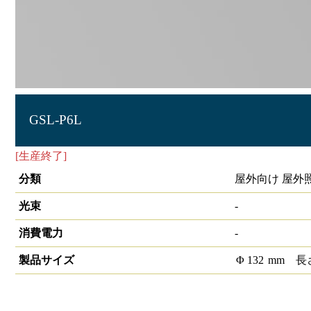
GSL-P6L
[生産終了]
LEDｿｰﾗｰﾗｲﾄ ｶﾞｰﾃﾞﾝ用
分類
屋外向け 屋外
光束
-
消費電力
-
製品サイズ
Φ
132
mm
長