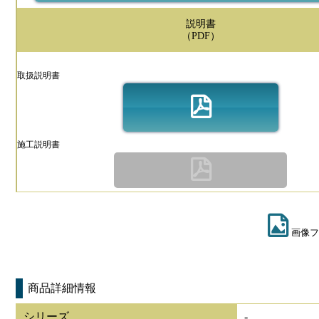
説明書
（PDF）
取扱説明書
施工説明書
画像フ
商品詳細情報
シリーズ
-