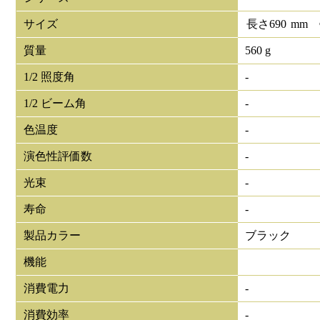
サイズ
長さ
690
mm
質量
560 g
1/2 照度角
-
1/2 ビーム角
-
色温度
-
演色性評価数
-
光束
-
寿命
-
製品カラー
ブラック
機能
消費電力
-
消費効率
-