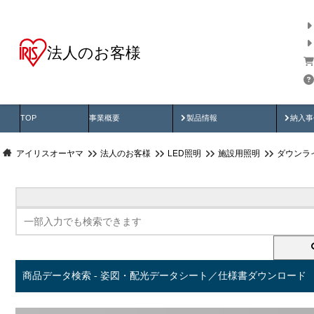
法人のお客様
商品データ検索
用途別から探す
納入
製品動画
納入
TOP
事業概要
製品情報
納入事
アイリスオーヤマ
法人のお客様
LED照明
施設用照明
ダウンラ
商品データ検索 - 姿図・配光データシート／仕様書ダウンロード