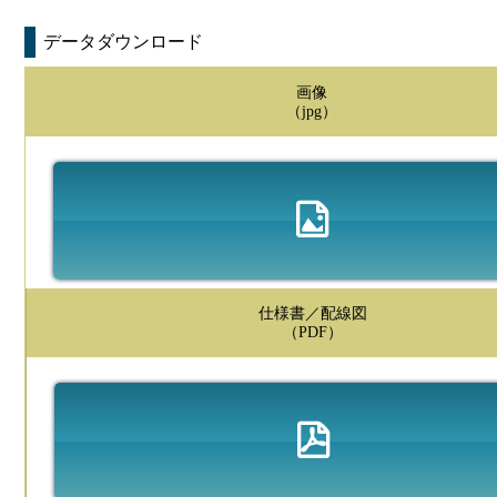
データダウンロード
画像
（jpg）
仕様書／配線図
（PDF）