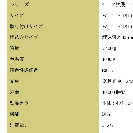
シリーズ
ベース照明 40
サイズ
W
1141
×
D(L)
取り付けサイズ
W
1141
×
D(L)
埋込穴サイズ
埋込深さ
80
(
質量
5,400 g
色温度
4000 K
演色性評価数
Ra 85
光束
器具光束
1242
寿命
40,000 時間
製品カラー
本体：ﾎﾜｲﾄ､ｶ
機能
調光
消費電力
146 w