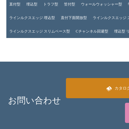
直付型
埋込型
トラフ型
笠付型
ウォールウォッシャー型
ラインルクスエッジ 埋込型
直付下面開放型
ラインルクスエッジ 
ラインルクスエッジ スリムベース型
Cチャンネル回避型
埋込型 
カタロ
お問い合わせ