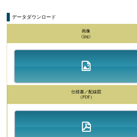
データダウンロード
画像
（jpg）
仕様書／配線図
（PDF）