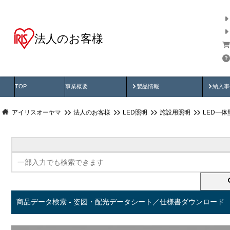
法人のお客様
商品データ検索
用途別から探す
納入
製品動画
納入
TOP
事業概要
製品情報
納入事
アイリスオーヤマ
法人のお客様
LED照明
施設用照明
LED一
商品データ検索 - 姿図・配光データシート／仕様書ダウンロード