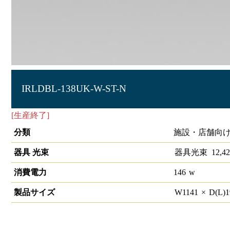
IRLDBL-138UK-W-ST-N
[生産終了]
ベース照明 ストレート
分類
施設・店舗向け
器具 光束
器具光束
12,42
消費電力
146
w
製品サイズ
W
1141
×
D(L)
1