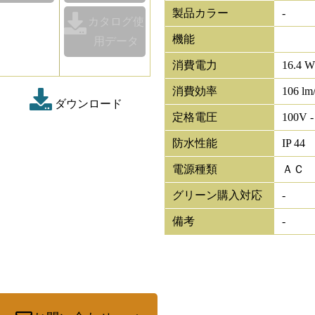
製品カラー
-
カタログ使
機能
用データ
消費電力
16.4 W
消費効率
106 lm
ダウンロード
定格電圧
100V -
防水性能
IP 44
電源種類
ＡＣ
グリーン購入対応
-
備考
-