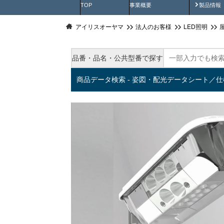
製品動
TOP
事業概要
製品情報
アイリスオーヤマ
法人のお客様
LED照明
品番・品名・公共型番で探す
商品データ検索 - 姿図・配光データシート／