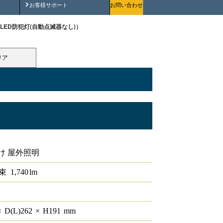
安全にご使用いただくために
お客様サポート
お問い合わせ
V1（LED防犯灯(自動点滅器なし)）
リア
滅器なし)
け 屋外照明
束
1,740
lm
×
D(L)
262
×
H
191
mm