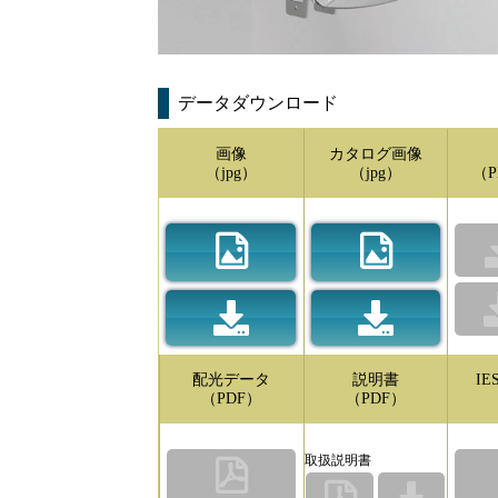
データダウンロード
画像
カタログ画像
（jpg）
（jpg）
（P
配光データ
説明書
I
（PDF）
（PDF）
取扱説明書