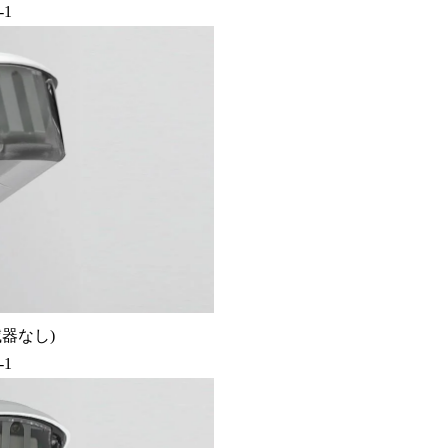
-1
滅器なし)
-1