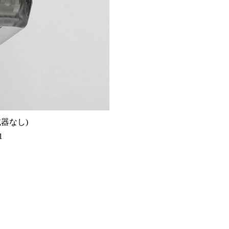
滅器なし)
1