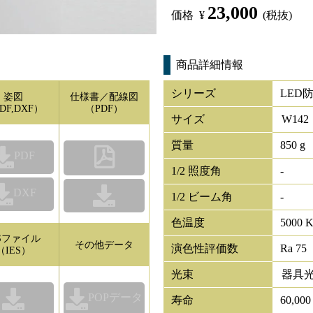
23,000
価格
¥
(税抜)
商品詳細情報
シリーズ
LED
姿図
仕様書／配線図
DF,DXF）
（PDF）
サイズ
W
142
質量
850 g
PDF
1/2 照度角
-
DXF
1/2 ビーム角
-
色温度
5000 
ESファイル
その他データ
演色性評価数
Ra 75
（IES）
光束
器具
POPデータ
寿命
60,00