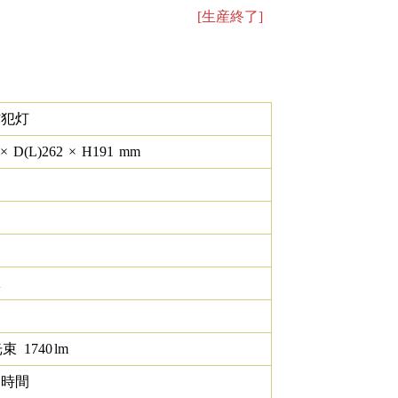
[生産終了]
防犯灯
×
D(L)
262
×
H
191
mm
K
光束
1740
lm
0 時間