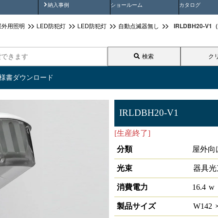
画
納入事例動画
納入事例
ショールーム
カタログ
IRLDBH20-
屋外用照明
LED防犯灯
LED防犯灯
自動点滅器無し
検索
ク
仕様書ダウンロード
IRLDBH20-V1
[生産終了]
LED防犯灯(自動点
分類
屋外向
光束
器具光
消費電力
16.4
w
製品サイズ
W
142