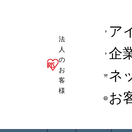
ア
法
人
企
の
お
ネ
客
様
お
商品デ
用途別