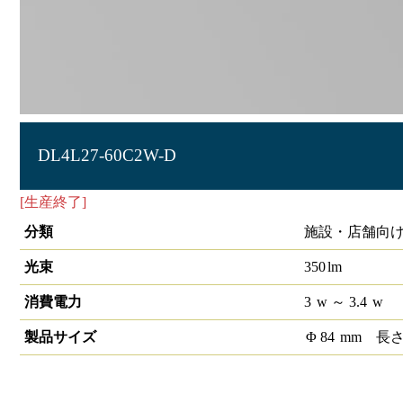
DL4L27-60C2W-D
[生産終了]
LEDダウンライト COB 埋込穴径φ75 1/2ビーム角6
分類
施設・店舗向け
光束
350
lm
消費電力
3
w
～ 3.4
w
製品サイズ
Φ
84
mm
長