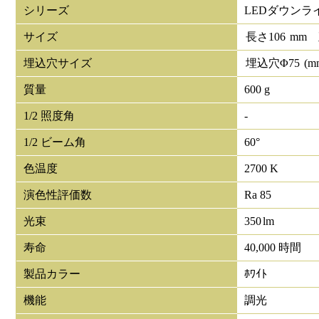
シリーズ
LEDダウンラ
サイズ
長さ
106
mm
埋込穴サイズ
埋込穴Φ
75
(m
質量
600 g
1/2 照度角
-
1/2 ビーム角
60°
色温度
2700 K
演色性評価数
Ra 85
光束
350
lm
寿命
40,000 時間
製品カラー
ﾎﾜｲﾄ
機能
調光