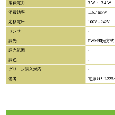
消費電力
3 W ～ 3.4 W
消費効率
116.7 lm/W
定格電圧
100V - 242V
センサー
-
調光
PWM調光方式
調光範囲
-
調色
-
グリーン購入対応
-
備考
電源ｻｲｽﾞL225