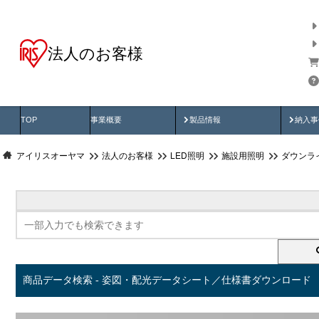
法人のお客様
商品データ検索
用途別から探す
納入
製品動画
納入
TOP
事業概要
製品情報
納入事
アイリスオーヤマ
法人のお客様
LED照明
施設用照明
ダウンラ
商品データ検索 - 姿図・配光データシート／仕様書ダウンロード