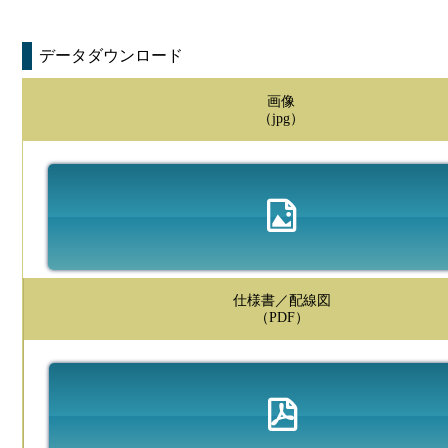
データダウンロード
画像
（jpg）
仕様書／配線図
（PDF）