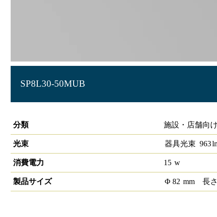
SP8L30-50MUB
LEDスポットライト1/2配光角50°3000K 調光非対応
分類
施設・店舗向け 
光束
器具光束
963
l
消費電力
15
w
製品サイズ
Φ
82
mm
長