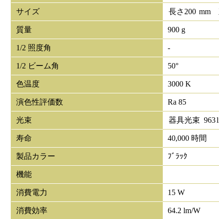
サイズ
長さ
200
mm
質量
900 g
1/2 照度角
-
1/2 ビーム角
50°
色温度
3000 K
演色性評価数
Ra 85
光束
器具光束
963
寿命
40,000 時間
製品カラー
ﾌﾞﾗｯｸ
機能
消費電力
15 W
消費効率
64.2 lm/W