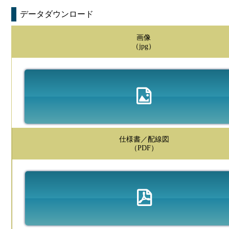
データダウンロード
画像
（jpg）
仕様書／配線図
（PDF）