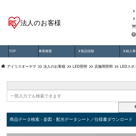
法人のお客様
商品データ検索
用途別から探す
納入
製品動画
納入
TOP
事業概要
製品情報
納入事
アイリスオーヤマ
法人のお客様
LED照明
店舗用照明
LEDス
商品データ検索 - 姿図・配光データシート／仕様書ダウンロード