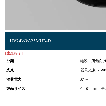
UV24WW-25MUB-D
[生産終了]
LEDユニバーサルダウンライト埋込穴径φ175 1/2配
分類
施設・店舗向け
光束
器具光束
2,790
消費電力
37
w
製品サイズ
Φ
191
mm
長