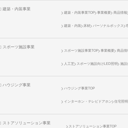
建築・内装事業
建築・内装事業TOP
事業概要
商品情報
建築・内装
床材
パーソナルボックス
スポーツ施設事業
スポーツ施設事業TOP
事業概要
商品情
人工芝
スポーツ施設向け
LED照明
施設
ハウジング事業
ハウジング事業TOP
インターホン・テレビドアホン
住宅照
ストアソリューション事業
ストアソリューション事業TOP