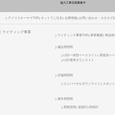
協力工事店様募集中
アイリスオーヤマTOP
ネットでご注文
企業情報
お問い合わせ・カタログ
ライティング事業
ライティング事業TOP
事業概要
商品情
施設用照明
LED一体型ベースライト
用途別ベー
LED電球ダウンライト
店舗用照明
ユニバーサルダウンライト
スポット
屋外用照明
景観照明
道路灯
防犯灯