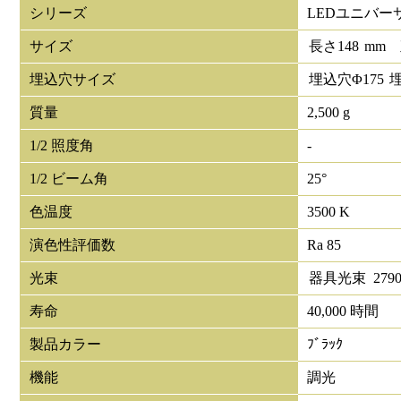
シリーズ
LEDユニバー
サイズ
長さ
148
mm
埋込穴サイズ
埋込穴Φ
175
質量
2,500 g
1/2 照度角
-
1/2 ビーム角
25°
色温度
3500 K
演色性評価数
Ra 85
光束
器具光束
279
寿命
40,000 時間
製品カラー
ﾌﾞﾗｯｸ
機能
調光