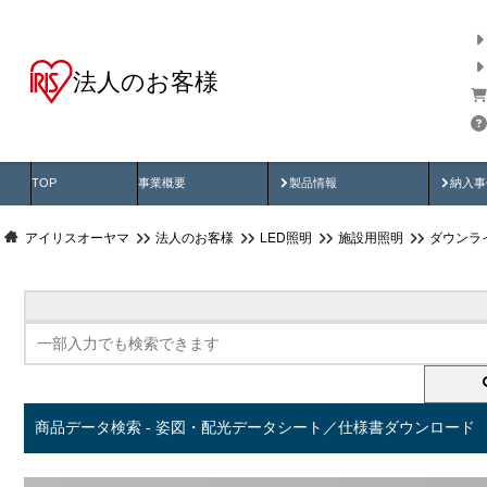
法人のお客様
商品データ検索
用途別から探す
納入
製品動画
納入
TOP
事業概要
製品情報
納入事
アイリスオーヤマ
法人のお客様
LED照明
施設用照明
ダウンラ
商品データ検索 - 姿図・配光データシート／仕様書ダウンロード