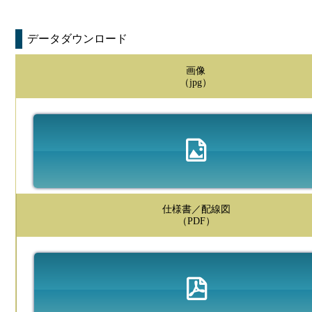
データダウンロード
画像
（jpg）
仕様書／配線図
（PDF）