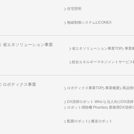
住宅照明
無線制御システム
LiCONEX
省エネソリューション事業
省エネソリューション事業TOP
事業
総合エネルギーマネジメントサービスENE
ロボティクス事業
ロボティクス事業TOP
事業概要
商品情
DX清掃ロボット Whiz i
法人向けDX清掃
ロボット掃除機 Phantas
業務用DX清掃ロ
配膳ロボット
搬送ロボット