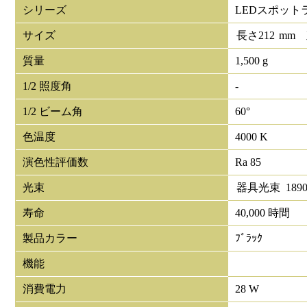
シリーズ
LEDスポット
サイズ
長さ
212
mm
質量
1,500 g
1/2 照度角
-
1/2 ビーム角
60°
色温度
4000 K
演色性評価数
Ra 85
光束
器具光束
189
寿命
40,000 時間
製品カラー
ﾌﾞﾗｯｸ
機能
消費電力
28 W