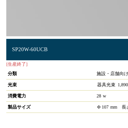
SP20W-60UCB
[生産終了]
LEDスポットライトCOB 1/2配光角60°4000K 
分類
施設・店舗向け 
光束
器具光束
1,890
消費電力
28
w
製品サイズ
Φ
107
mm
長