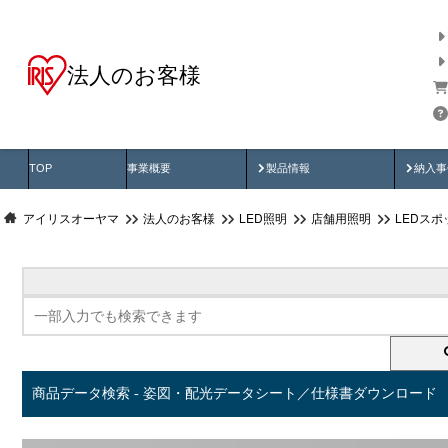
法人のお客様
商品データ検索
用途別から探す
納入
製品動画
納入
TOP
事業概要
製品情報
納入事
アイリスオーヤマ
法人のお客様
LED照明
店舗用照明
LEDス
商品データ検索 - 姿図・配光データシート／仕様書ダウンロード