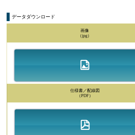
データダウンロード
画像
（jpg）
仕様書／配線図
（PDF）