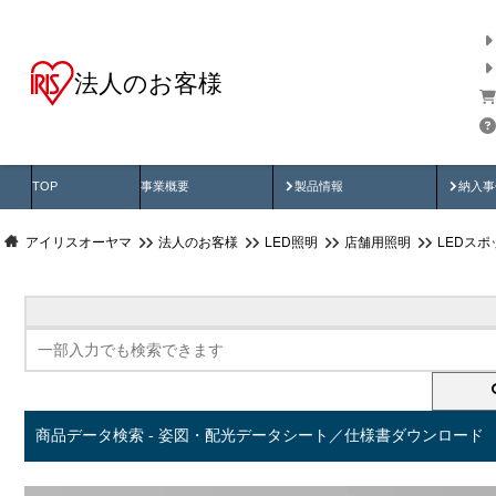
法人のお客様
商品データ検索
用途別から探す
納入
製品動画
納入
TOP
事業概要
製品情報
納入事
アイリスオーヤマ
法人のお客様
LED照明
店舗用照明
LEDス
商品データ検索 - 姿図・配光データシート／仕様書ダウンロード