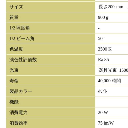
サイズ
長さ
200
mm
質量
900 g
1/2 照度角
-
1/2 ビーム角
50°
色温度
3500 K
演色性評価数
Ra 85
光束
器具光束
150
寿命
40,000 時間
製品カラー
ﾎﾜｲﾄ
機能
消費電力
20 W
消費効率
75 lm/W