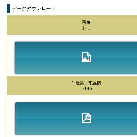
データダウンロード
画像
（jpg）
仕様書／配線図
（PDF）