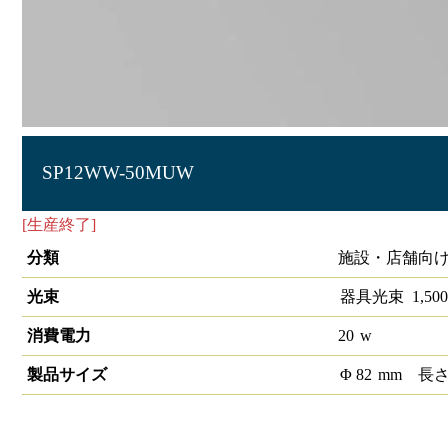
SP12WW-50MUW
[生産終了]
LEDスポットライト1/2配光角50°3500K 調光非
分類
施設・店舗向け 
光束
器具光束
1,500
消費電力
20
w
製品サイズ
Φ
82
mm
長