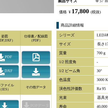
製品サイズ
Φ
57
m
17,800
価格
¥
(税抜)
商品詳細情報
シリーズ
LEDｽﾎ
姿図
仕様書／配線図
DF,DXF）
（PDF）
サイズ
長さ
1
質量
700 g
PDF
1/2 照度角
-
DXF
1/2 ビーム角
30°
色温度
3000 
ESファイル
その他データ
演色性評価数
Ra 95
（IES）
光束
器具
POPデータ
寿命
40,00