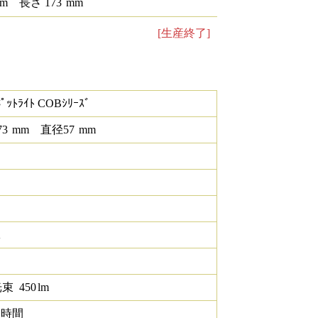
m
長さ
173
mm
[生産終了]
ﾟｯﾄﾗｲﾄ COBｼﾘｰｽﾞ
73
mm
直径
57
mm
K
光束
450
lm
0 時間