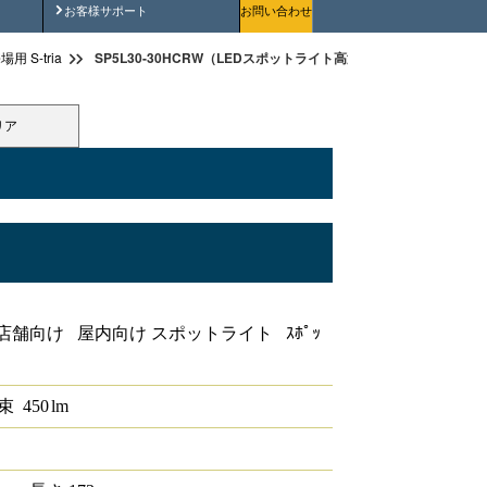
安全にご使用いただくために
お客様サポート
お問い合わせ
SP5L30-30HCRW（LEDスポットライト高演色タイプ 1/2配光角30
 S-tria
リア
演色タイプ 1/2配光角30°3000K
店舗向け 屋内向け スポットライト ｽﾎﾟｯ
束
450
lm