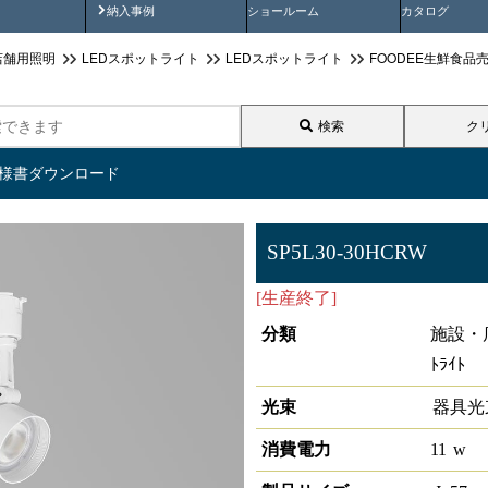
画
納入事例動画
納入事例
ショールーム
カタログ
店舗用照明
LEDスポットライト
LEDスポットライト
FOODEE生鮮食品売場用
検索
ク
仕様書ダウンロード
SP5L30-30HCRW
[生産終了]
LEDスポットライト高
分類
施設・
ﾄﾗｲﾄ
光束
器具光
消費電力
11
w