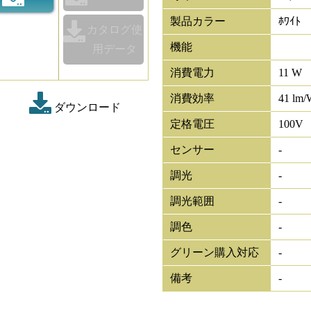
製品カラー
ﾎﾜｲﾄ
カタログ使
機能
用データ
消費電力
11 W
消費効率
41 lm/
ダウンロード
定格電圧
100V
センサー
-
調光
-
調光範囲
-
調色
-
グリーン購入対応
-
備考
-