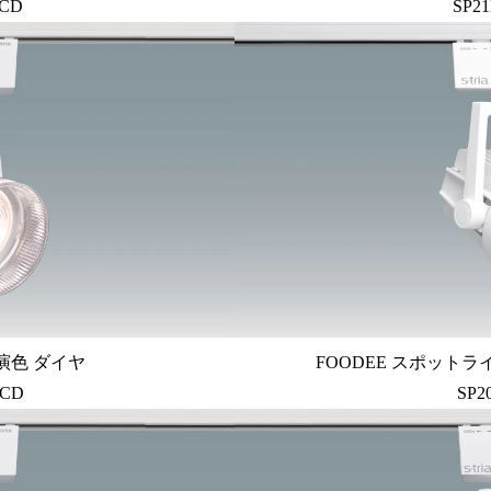
WCD
SP2
演色 ダイヤ
FOODEE スポットライ
WCD
SP