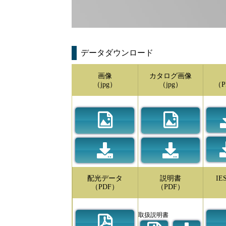
データダウンロード
画像
カタログ画像
（jpg）
（jpg）
（P
配光データ
説明書
I
（PDF）
（PDF）
取扱説明書