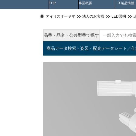
製品動
TOP
事業概要
製品情報
アイリスオーヤマ
法人のお客様
LED照明
品番・品名・公共型番で探す
商品データ検索 - 姿図・配光データシート／