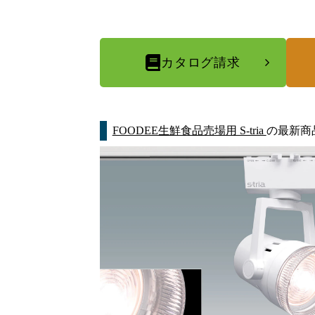
カタログ請求
FOODEE生鮮食品売場用 S-tria
の最新商