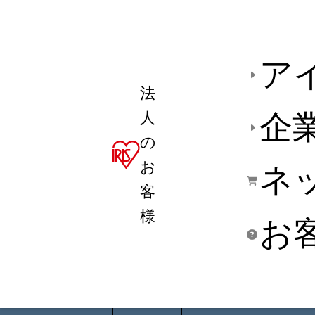
ア
法
人
企
の
お
ネ
客
様
お
商品デ
用途別