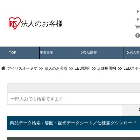
法人のお客様
商品データ検索
用途別から探す
納入
製品動画
納入
TOP
事業概要
製品情報
納入事
アイリスオーヤマ
法人のお客様
LED照明
店舗用照明
LEDス
商品データ検索 - 姿図・配光データシート／仕様書ダウンロード