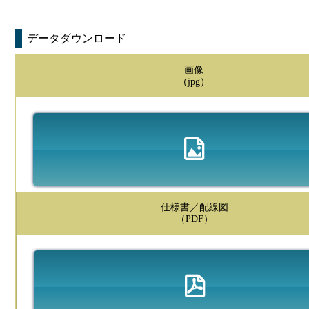
データダウンロード
画像
（jpg）
仕様書／配線図
（PDF）