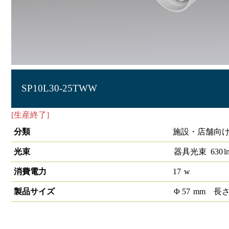
SP10L30-25TWW
[生産終了]
LEDﾂｲﾝスポットライトSP10 25°3000K 調光非対
分類
施設・店舗向け 
光束
器具光束
630
l
消費電力
17
w
製品サイズ
Φ
57
mm
長