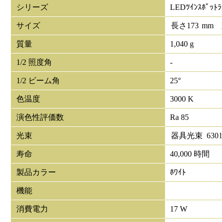
シリーズ
LEDﾂｲﾝｽﾎﾟｯﾄﾗ
サイズ
長さ
173
mm
質量
1,040 g
1/2 照度角
-
1/2 ビーム角
25°
色温度
3000 K
演色性評価数
Ra 85
光束
器具光束
630
寿命
40,000 時間
製品カラー
ﾎﾜｲﾄ
機能
消費電力
17 W