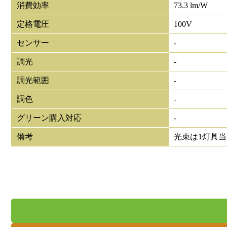
消費効率
73.3 lm/W
定格電圧
100V
センサー
-
調光
-
調光範囲
-
調色
-
グリーン購入対応
-
備考
光束は1灯具