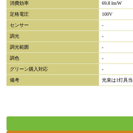
消費効率
69.8 lm/W
定格電圧
100V
センサー
-
調光
-
調光範囲
-
調色
-
グリーン購入対応
-
備考
光束は1灯具