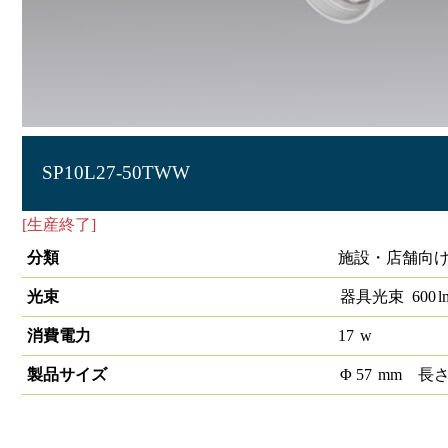
SP10L27-50TWW
[生産終了]
LEDﾂｲﾝスポットライトSP10 50°2700K 調光非対
分類
施設・店舗向け 
光束
器具光束
600
l
消費電力
17
w
製品サイズ
Φ
57
mm
長