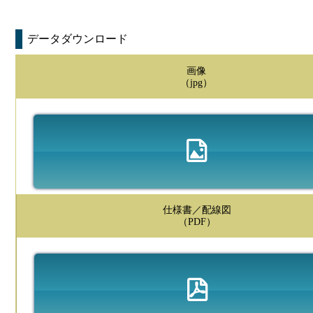
データダウンロード
画像
（jpg）
仕様書／配線図
（PDF）