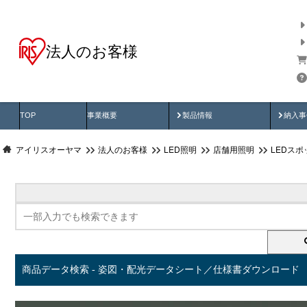
法人のお客様
商品データ検索
用途別から探す
納入
製品動画
納入
TOP
事業概要
製品情報
納入事
アイリスオーヤマ
法人のお客様
LED照明
店舗用照明
LEDス
商品データ検索 - 姿図・配光データシート／仕様書ダウンロード