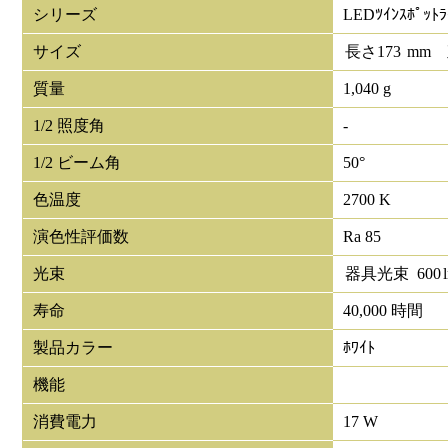
シリーズ
LEDﾂｲﾝｽﾎﾟｯﾄﾗ
サイズ
長さ
173
mm
質量
1,040 g
1/2 照度角
-
1/2 ビーム角
50°
色温度
2700 K
演色性評価数
Ra 85
光束
器具光束
600
寿命
40,000 時間
製品カラー
ﾎﾜｲﾄ
機能
消費電力
17 W