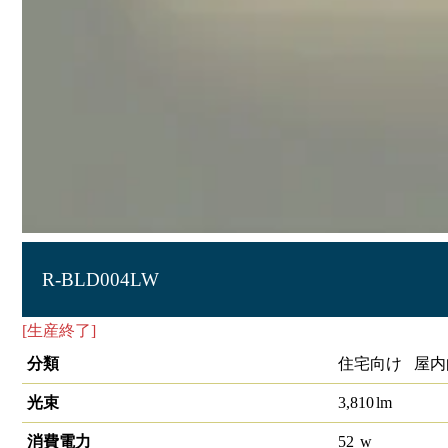
R-BLD004LW
[生産終了]
LEDﾌﾞﾗｹｯﾄ
分類
住宅向け 屋内
光束
3,810
lm
消費電力
52
w