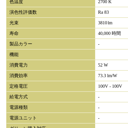
色温度
2700 K
演色性評価数
Ra 83
光束
3810
lm
寿命
40,000 時間
製品カラー
-
機能
消費電力
52 W
消費効率
73.3 lm/W
定格電圧
100V - 100V
給電方式
-
電源種類
-
電源ユニット
-