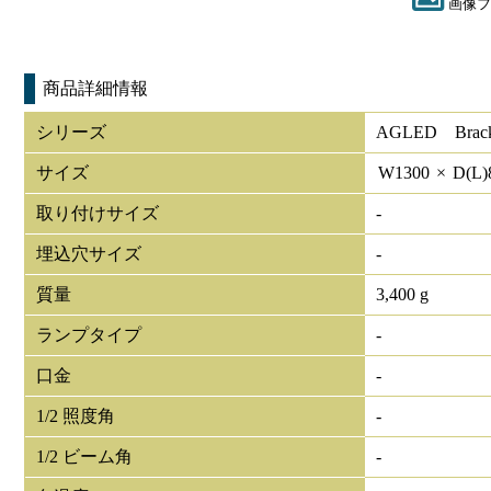
画像フ
商品詳細情報
シリーズ
AGLED Bracke
サイズ
W
1300
×
D(L)
取り付けサイズ
-
埋込穴サイズ
-
質量
3,400 g
ランプタイプ
-
口金
-
1/2 照度角
-
1/2 ビーム角
-