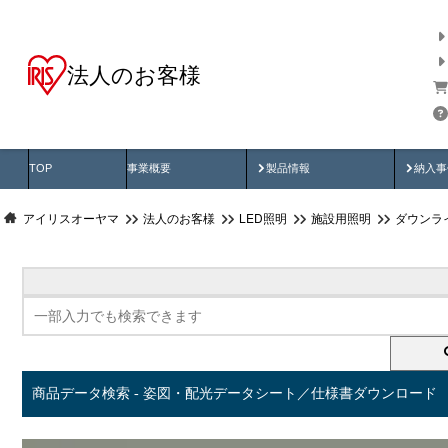
法人のお客様
商品データ検索
用途別から探す
納入
製品動画
納入
TOP
事業概要
製品情報
納入事
アイリスオーヤマ
法人のお客様
LED照明
施設用照明
ダウンラ
商品データ検索 - 姿図・配光データシート／仕様書ダウンロード