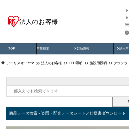
法人のお客様
商品データ検索
用途別から探す
納入
製品動画
納入
TOP
事業概要
製品情報
納入事
アイリスオーヤマ
法人のお客様
LED照明
施設用照明
ダウンラ
商品データ検索 - 姿図・配光データシート／仕様書ダウンロード