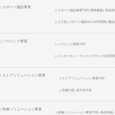
スポーツ施設事業
スポーツ施設事業TOP
事業概要
商品情
人工芝
スポーツ施設向け
LED照明
施設
ハウジング事業
ハウジング事業TOP
インターホン・テレビドアホン
住宅照
ストアソリューション事業
ストアソリューション事業TOP
店舗什器
省力化什器
映像ソリューション事業
映像ソリューション事業TOP
商品情報