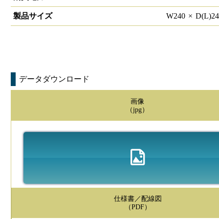
製品サイズ
W
240
×
D(L)
2
データダウンロード
画像
（jpg）
仕様書／配線図
（PDF）