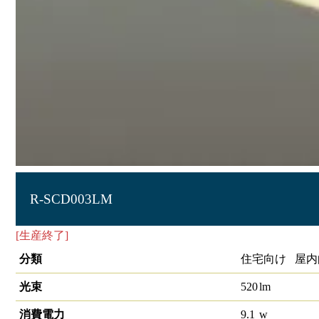
R-SCD003LM
[生産終了]
LED小形ｼｰﾘﾝｸﾞ
分類
住宅向け 屋内
光束
520
lm
消費電力
9.1
w