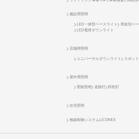
施設用照明
LED一体型ベースライト
用途別ベー
LED電球ダウンライト
店舗用照明
ユニバーサルダウンライト
スポット
屋外用照明
景観照明
道路灯
防犯灯
住宅照明
無線制御システム
LiCONEX