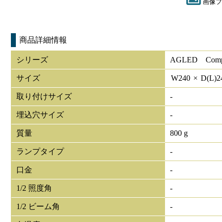
画像フ
商品詳細情報
シリーズ
AGLED Compac
サイズ
W
240
×
D(L)
2
取り付けサイズ
-
埋込穴サイズ
-
質量
800 g
ランプタイプ
-
口金
-
1/2 照度角
-
1/2 ビーム角
-