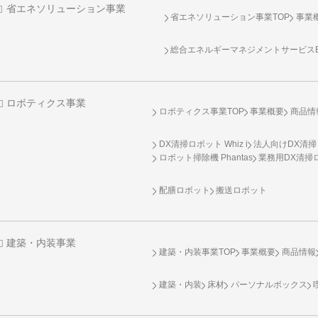
省エネソリューション事業
省エネソリューション事業TOP
事業
総合エネルギーマネジメントサービスENE
ロボティクス事業
ロボティクス事業TOP
事業概要
商品情
DX清掃ロボット Whiz i
法人向けDX清掃
ロボット掃除機 Phantas
業務用DX清掃ロ
配膳ロボット
搬送ロボット
建築・内装事業
建築・内装事業TOP
事業概要
商品情報
建築・内装
床材
パーソナルボックス