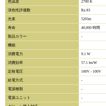
色温度
2700 K
演色性評価数
Ra 83
光束
520
lm
寿命
40,000 時間
製品カラー
-
機能
消費電力
9.1 W
消費効率
57.1 lm/W
定格電圧
100V - 100V
給電方式
-
電源種類
-
電源ユニット
-