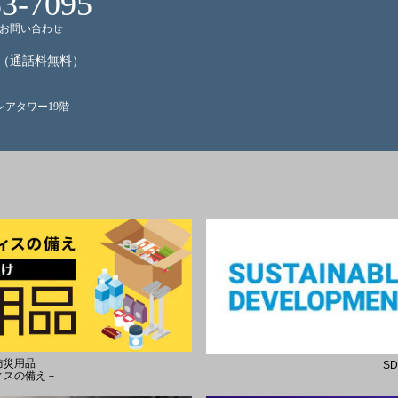
53-7095
お問い合わせ
（通話料無料）
クレアタワー19階
防災用品
S
ィスの備え－