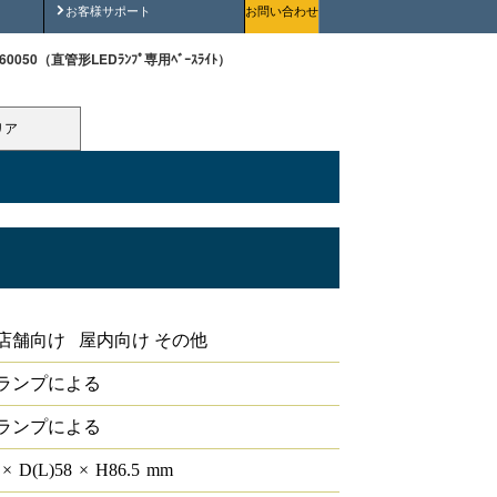
安全にご使用いただくために
お客様サポート
お問い合わせ
T-60050（直管形LEDﾗﾝﾌﾟ専用ﾍﾞｰｽﾗｲﾄ）
リア
ﾍﾞｰｽﾗｲﾄ
店舗向け 屋内向け その他
ランプによる
ランプによる
0
×
D(L)
58
×
H
86.5
mm