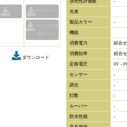
演色性評価数
-
POPデータ
光束
製品カラー
-
カタログ使
機能
用データ
消費電力
組合
消費効率
組合
ダウンロード
定格電圧
0V - 0
センサー
-
調光
-
灯数
-
ルーバー
-
防水性能
-
器具形状
-