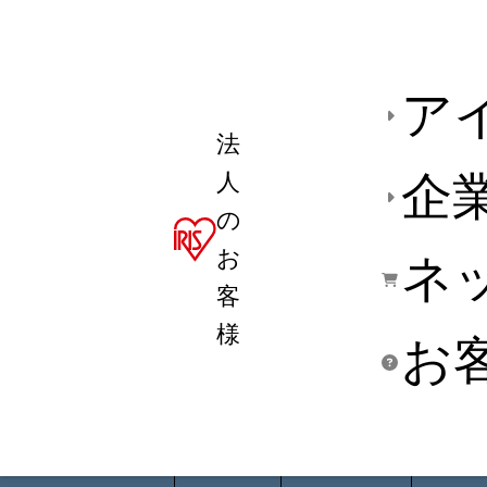
ア
法
人
企
の
お
ネ
客
様
お
商品デ
用途別