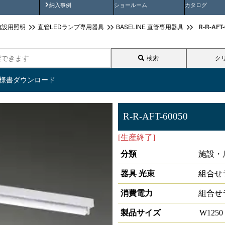
画
納入事例動画
納入事例
ショールーム
カタログ
R-R-AF
施設用照明
直管LEDランプ専用器具
BASELINE 直管専用器具
検索
ク
仕様書ダウンロード
R-R-AFT-60050
[生産終了]
直管形LEDﾗﾝﾌﾟ専用
分類
施設・
器具 光束
組合せ
消費電力
組合せ
製品サイズ
W
125