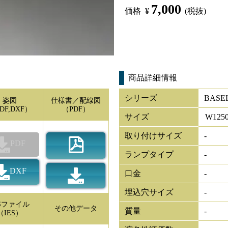
7,000
価格
¥
(税抜)
商品詳細情報
シリーズ
BAS
姿図
仕様書／配線図
DF,DXF）
（PDF）
サイズ
W
125
取り付けサイズ
-
PDF
ランプタイプ
-
DXF
口金
-
埋込穴サイズ
-
ESファイル
その他データ
質量
-
（IES）