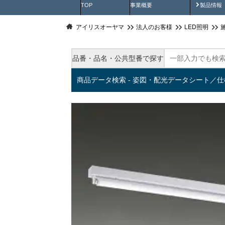
製品動
TOP
事業概要
製品情報
アイリスオーヤマ
法人のお客様
LED照明
品番・品名・公共型番で探す
商品データ検索 - 姿図・配光データシート／