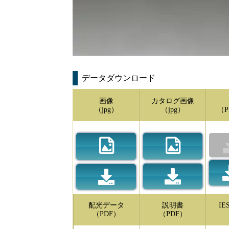
データダウンロード
画像
カタログ画像
（jpg）
（jpg）
（P
配光データ
説明書
I
（PDF）
（PDF）