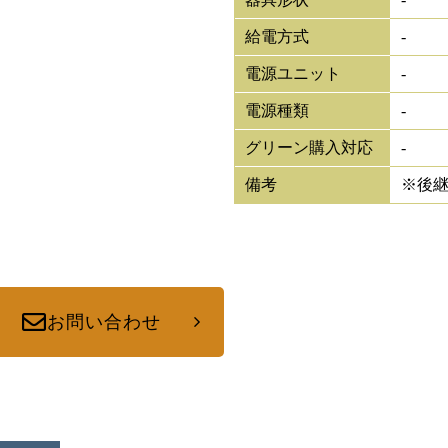
給電方式
-
電源ユニット
-
電源種類
-
グリーン購入対応
-
備考
※後
お問い合わせ