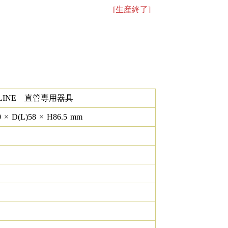
[生産終了]
ELINE 直管専用器具
0
×
D(L)
58
×
H
86.5
mm