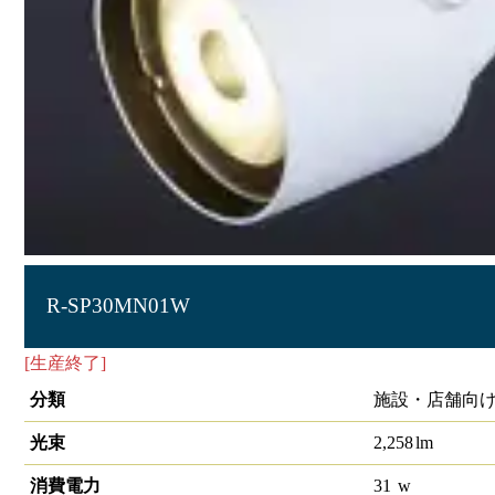
R-SP30MN01W
[生産終了]
ｽﾎﾟｯﾄﾗｲﾄ
分類
施設・店舗向け
光束
2,258
lm
消費電力
31
w