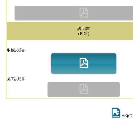
説明書
（PDF）
取扱説明書
施工説明書
画像フ