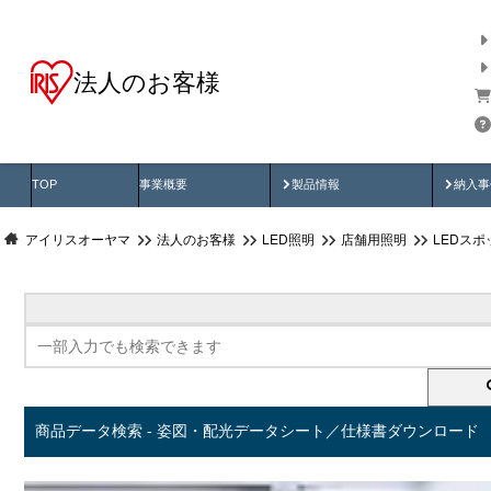
法人のお客様
商品データ検索
用途別から探す
納入
製品動画
納入
TOP
事業概要
製品情報
納入事
アイリスオーヤマ
法人のお客様
LED照明
店舗用照明
LEDス
商品データ検索 - 姿図・配光データシート／仕様書ダウンロード