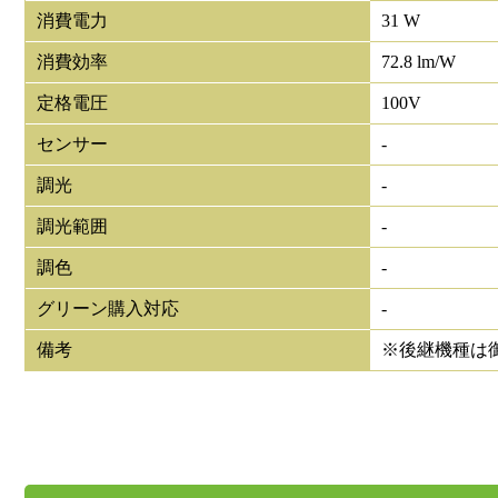
消費電力
31 W
消費効率
72.8 lm/W
定格電圧
100V
センサー
-
調光
-
調光範囲
-
調色
-
グリーン購入対応
-
備考
※後継機種は