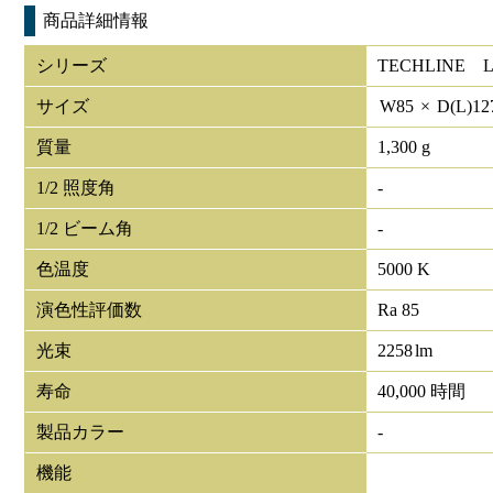
商品詳細情報
シリーズ
TECHLINE
サイズ
W
85
×
D(L)
12
質量
1,300 g
1/2 照度角
-
1/2 ビーム角
-
色温度
5000 K
演色性評価数
Ra 85
光束
2258
lm
寿命
40,000 時間
製品カラー
-
機能