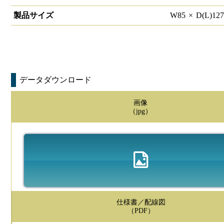
製品サイズ
W
85
×
D(L)
12
データダウンロード
画像
（jpg）
仕様書／配線図
（PDF）