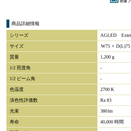
画像フ
商品詳細情報
シリーズ
AGLED Exterio
サイズ
W
75
×
D(L)
7
質量
1,200 g
1/2 照度角
-
1/2 ビーム角
-
色温度
2700 K
演色性評価数
Ra 83
光束
380
lm
寿命
40,000 時間