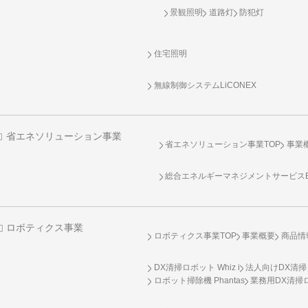
景観照明
道路灯
防犯灯
住宅照明
無線制御システム
LiCONEX
省エネソリューション事業
省エネソリューション事業TOP
事業
総合エネルギーマネジメントサービスENE
ロボティクス事業
ロボティクス事業TOP
事業概要
商品情
DX清掃ロボット Whiz i
法人向けDX清掃
ロボット掃除機 Phantas
業務用DX清掃ロ