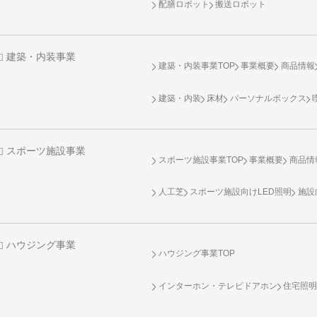
配膳ロボット
搬送ロボット
建築・内装事業
建築・内装事業TOP
事業概要
商品情報
建築・内装
床材
パーソナルボックス
スポーツ施設事業
スポーツ施設事業TOP
事業概要
商品情
人工芝
スポーツ施設向け
LED照明
施設
ハウジング事業
ハウジング事業TOP
インターホン・テレビドアホン
住宅照