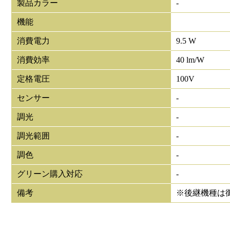
製品カラー
-
機能
消費電力
9.5 W
消費効率
40 lm/W
定格電圧
100V
センサー
-
調光
-
調光範囲
-
調色
-
グリーン購入対応
-
備考
※後継機種は