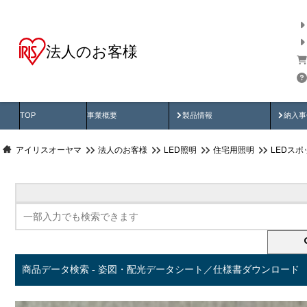
法人のお客様
商品データ検索
用途別から探す
納入
製品動画
納入
TOP
事業概要
製品情報
納入事
アイリスオーヤマ
法人のお客様
LED照明
住宅用照明
LEDス
商品データ検索 - 姿図・配光データシート／仕様書ダウンロード