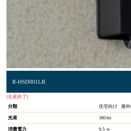
R-HSD001LB
[生産終了]
LEDｴｸｽﾃﾘｱｽﾎﾟｯﾄﾗｲﾄ
分類
住宅向け 屋外
光束
380
lm
消費電力
9.5
w