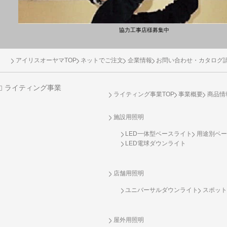
協力工事店様募集中
アイリスオーヤマTOP
ネットでご注文
企業情報
お問い合わせ・カタログ
ライティング事業
ライティング事業TOP
事業概要
商品情
施設用照明
LED一体型ベースライト
用途別ベー
LED電球ダウンライト
店舗用照明
ユニバーサルダウンライト
スポット
屋外用照明