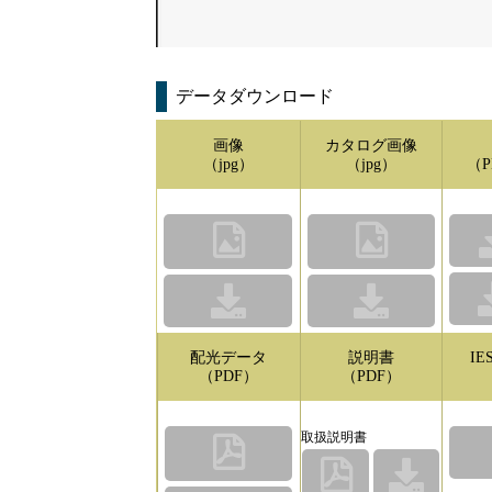
データダウンロード
画像
カタログ画像
（jpg）
（jpg）
（P
配光データ
説明書
I
（PDF）
（PDF）
取扱説明書