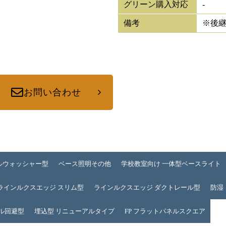
グリーン購入対応
-
備考
※後
お問い合わせ
ルウォッシャー型
ベース照明その他
学校教室向け 一体型ベースライト
ラインルクスエッジ スリム型
ラインルクスエッジ ダクトレール型
防湿
ル回避型
埋込型 リニューアルタイプ
FP フラットパネルスクエア