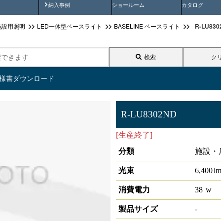
画
納入事例動画
納入事例
ショールーム
カタログ
R-LU830
施設用照明
LED一体型ベースライト
BASELINE ベースライト
検索
ク
仕様書ダウンロード
R-LU8302ND
[生産終了]
ﾗｲﾄﾕﾆｯﾄ形ﾍﾞｰｽﾗｲﾄ
分類
施設・
光束
6,400
l
消費電力
38
w
製品サイズ
-