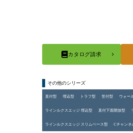
カタログ請求
その他のシリーズ
直付型
埋込型
トラフ型
笠付型
ウォー
ラインルクスエッジ 埋込型
直付下面開放型
ラインルクスエッジ スリムベース型
Cチャンネ