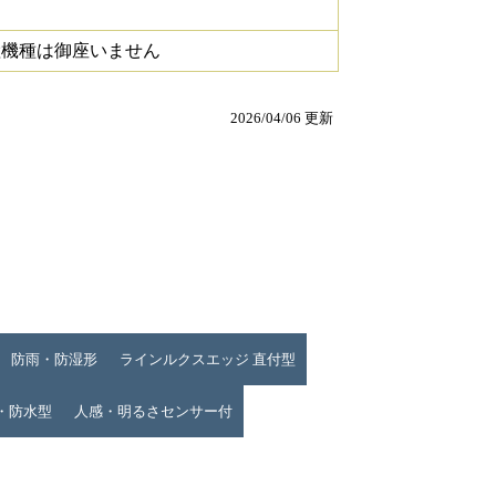
継機種は御座いません
2026/04/06 更新
防雨・防湿形
ラインルクスエッジ 直付型
・防水型
人感・明るさセンサー付