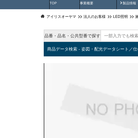
製品動
TOP
事業概要
製品情報
アイリスオーヤマ
法人のお客様
LED照明
品番・品名・公共型番で探す
商品データ検索 - 姿図・配光データシート／