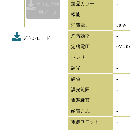
製品カラー
-
カタログ使
用データ
機能
消費電力
38 W
消費効率
-
ダウンロード
定格電圧
0V - 0
センサー
-
調光
-
調色
-
調光範囲
-
電源種類
-
給電方式
-
電源ユニット
-