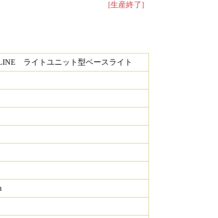
[生産終了]
ELINE ライトユニット型ベースライト
m