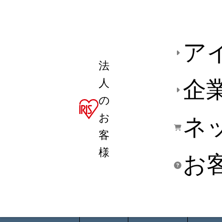
ア
法
人
企
の
お
ネ
客
様
お
商品デ
用途別