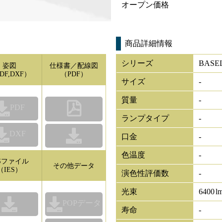
オープン価格
商品詳細情報
シリーズ
BAS
姿図
仕様書／配線図
DF,DXF）
（PDF）
サイズ
-
質量
-
PDF
ランプタイプ
-
DXF
口金
-
色温度
-
ESファイル
その他データ
（IES）
演色性評価数
-
光束
6400
l
POPデータ
寿命
-