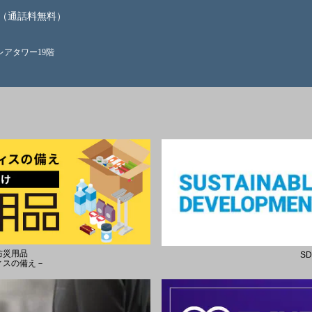
（通話料無料）
クレアタワー19階
防災用品
S
ィスの備え－