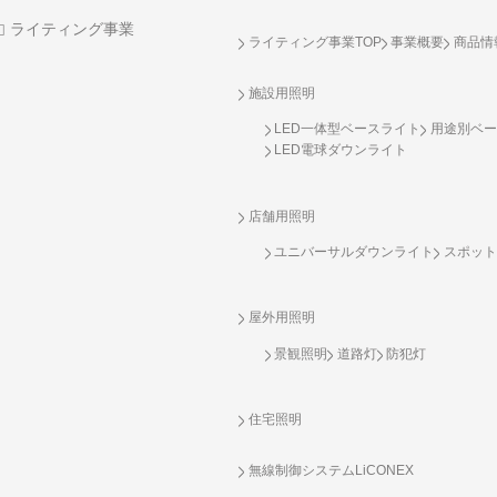
ライティング事業
ライティング事業TOP
事業概要
商品情
施設用照明
LED一体型ベースライト
用途別ベー
LED電球ダウンライト
店舗用照明
ユニバーサルダウンライト
スポット
屋外用照明
景観照明
道路灯
防犯灯
住宅照明
無線制御システム
LiCONEX