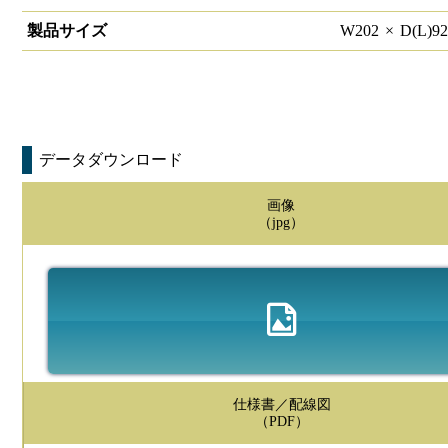
製品サイズ
W
202
×
D(L)
9
データダウンロード
画像
（jpg）
仕様書／配線図
（PDF）