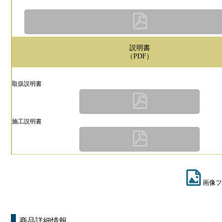
説明書
（PDF）
取扱説明書
施工説明書
画像フ
商品詳細情報