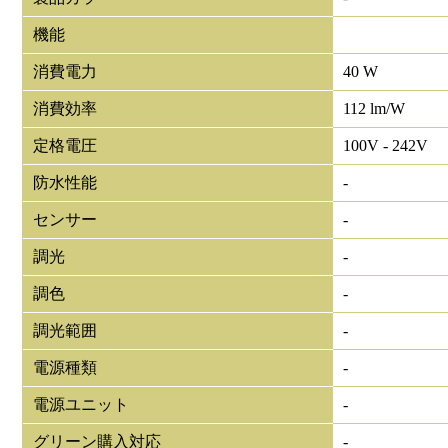
機能
消費電力
40 W
消費効率
112 lm/W
定格電圧
100V - 242V
防水性能
-
センサー
-
調光
-
調色
-
調光範囲
-
電源種類
-
電源ユニット
-
グリーン購入対応
-