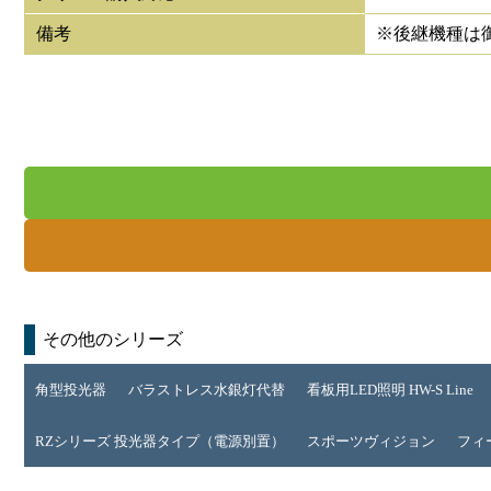
備考
※後継機種は
その他のシリーズ
角型投光器
バラストレス水銀灯代替
看板用LED照明 HW-S Line
RZシリーズ 投光器タイプ（電源別置）
スポーツヴィジョン
フィ