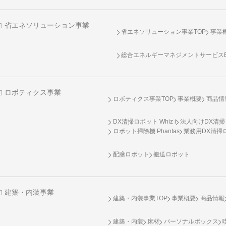
省エネソリューション事業
省エネソリューション事業TOP
事業
総合エネルギーマネジメントサービスENE
ロボティクス事業
ロボティクス事業TOP
事業概要
商品情
DX清掃ロボット Whiz i
法人向けDX清掃
ロボット掃除機 Phantas
業務用DX清掃ロ
配膳ロボット
搬送ロボット
建築・内装事業
建築・内装事業TOP
事業概要
商品情報
建築・内装
床材
パーソナルボックス