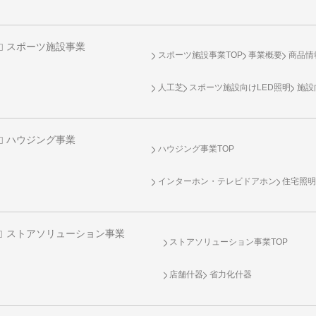
スポーツ施設事業
スポーツ施設事業TOP
事業概要
商品情
人工芝
スポーツ施設向け
LED照明
施設
ハウジング事業
ハウジング事業TOP
インターホン・テレビドアホン
住宅照
ストアソリューション事業
ストアソリューション事業TOP
店舗什器
省力化什器