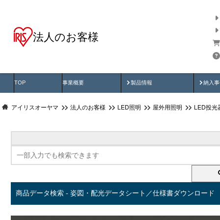
法人のお客様
商品データ検索
用途別から探す
納入
製品動画
納入
TOP
事業概要
製品情報
納入事
アイリスオーヤマ
法人のお客様
LED照明
屋外用照明
LED投
商品データ検索 - 姿図・配光データシート／仕様書ダウンロード