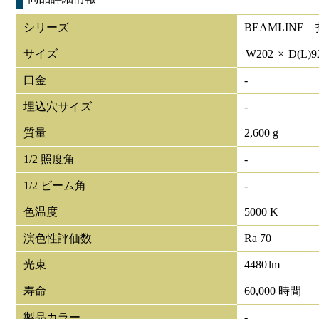
シリーズ
BEAMLIN
サイズ
W
202
×
D(L)
9
口金
-
埋込穴サイズ
-
質量
2,600 g
1/2 照度角
-
1/2 ビーム角
-
色温度
5000 K
演色性評価数
Ra 70
光束
4480
lm
寿命
60,000 時間
製品カラー
-