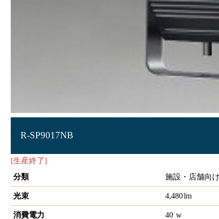
R-SP9017NB
[生産終了]
投光器
分類
施設・店舗向け
光束
4,480
lm
消費電力
40
w