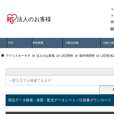
法人のお客様
商品データ検索
用途別から探す
納入
製品動画
納入
TOP
事業概要
製品情報
納入事
アイリスオーヤマ
法人のお客様
LED照明
屋外用照明
LED投
商品データ検索 - 姿図・配光データシート／仕様書ダウンロード