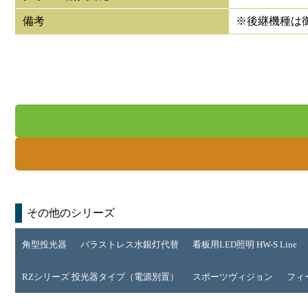
備考
※後継機種は
その他のシリーズ
角型投光器
バラストレス水銀灯代替
看板用LED照明 HW-S Line
RZシリーズ 投光器タイプ（電源別置）
スポーツヴィジョン
フィ