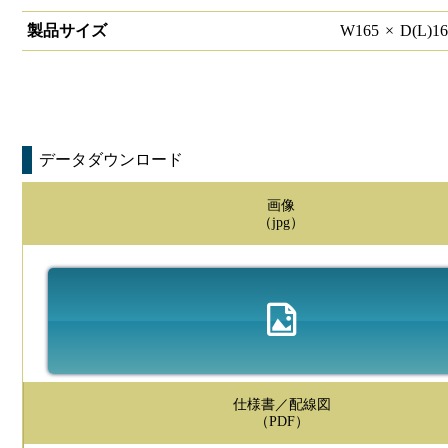
製品サイズ
W
165
×
D(L)
1
データダウンロード
画像
（jpg）
仕様書／配線図
（PDF）