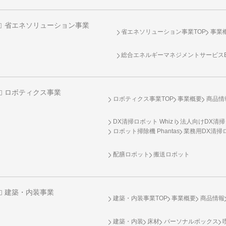
省エネソリューション事業
省エネソリューション事業TOP
事業
総合エネルギーマネジメントサービスENE
ロボティクス事業
ロボティクス事業TOP
事業概要
商品情
DX清掃ロボット Whiz i
法人向けDX清掃
ロボット掃除機 Phantas
業務用DX清掃ロ
配膳ロボット
搬送ロボット
建築・内装事業
建築・内装事業TOP
事業概要
商品情報
建築・内装
床材
パーソナルボックス