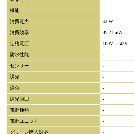
機能
消費電力
42 W
消費効率
95.2 lm/W
定格電圧
100V - 242V
防水性能
-
センサー
-
調光
-
調色
-
調光範囲
-
電源種類
-
電源ユニット
-
グリーン購入対応
-