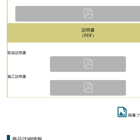
説明書
（PDF）
取扱説明書
施工説明書
画像フ
商品詳細情報