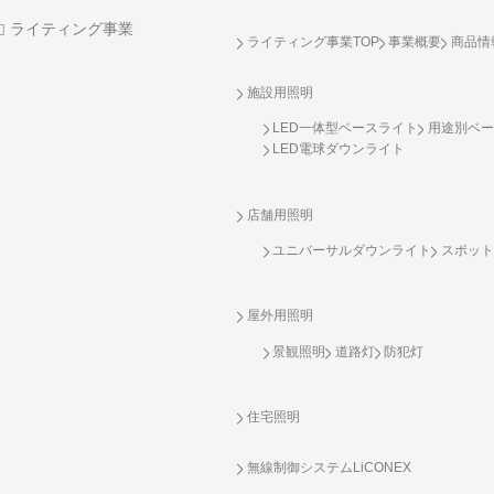
ライティング事業
ライティング事業TOP
事業概要
商品情
施設用照明
LED一体型ベースライト
用途別ベー
LED電球ダウンライト
店舗用照明
ユニバーサルダウンライト
スポット
屋外用照明
景観照明
道路灯
防犯灯
住宅照明
無線制御システム
LiCONEX