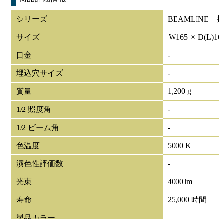
シリーズ
BEAMLIN
サイズ
W
165
×
D(L)
1
口金
-
埋込穴サイズ
-
質量
1,200 g
1/2 照度角
-
1/2 ビーム角
-
色温度
5000 K
演色性評価数
-
光束
4000
lm
寿命
25,000 時間
製品カラー
-