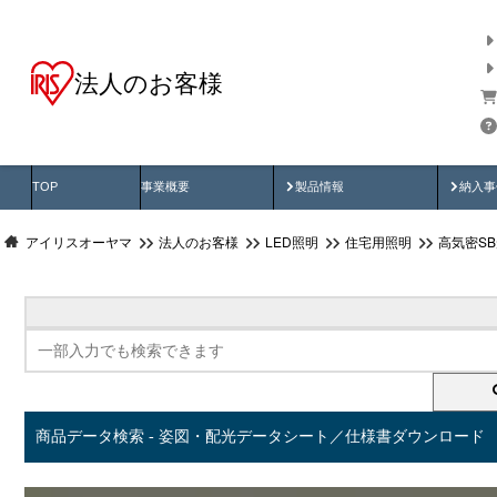
法人のお客様
商品データ検索
用途別から探す
納入
製品動画
納入
TOP
事業概要
製品情報
納入事
アイリスオーヤマ
法人のお客様
LED照明
住宅用照明
高気密S
商品データ検索 - 姿図・配光データシート／仕様書ダウンロード