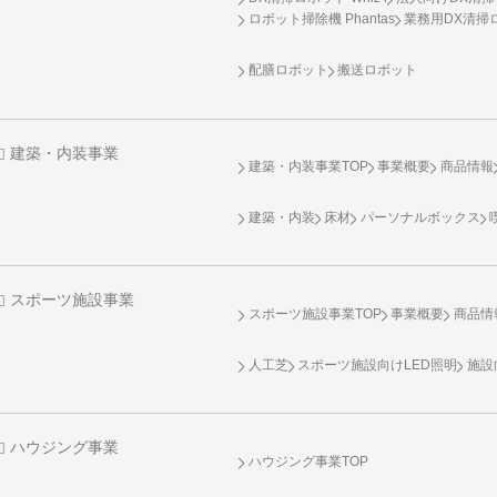
ロボット掃除機 Phantas
業務用DX清掃ロ
配膳ロボット
搬送ロボット
建築・内装事業
建築・内装事業TOP
事業概要
商品情報
建築・内装
床材
パーソナルボックス
スポーツ施設事業
スポーツ施設事業TOP
事業概要
商品情
人工芝
スポーツ施設向け
LED照明
施設
ハウジング事業
ハウジング事業TOP