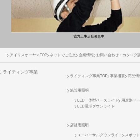
協力工事店様募集中
アイリスオーヤマTOP
ネットでご注文
企業情報
お問い合わせ・カタログ
ライティング事業
ライティング事業TOP
事業概要
商品情
施設用照明
LED一体型ベースライト
用途別ベー
LED電球ダウンライト
店舗用照明
ユニバーサルダウンライト
スポット