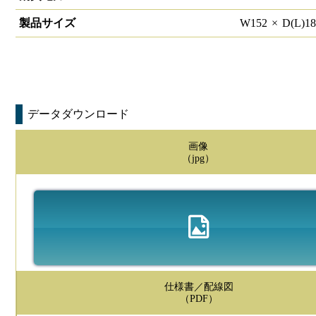
製品サイズ
W
152
×
D(L)
1
データダウンロード
画像
（jpg）
仕様書／配線図
（PDF）