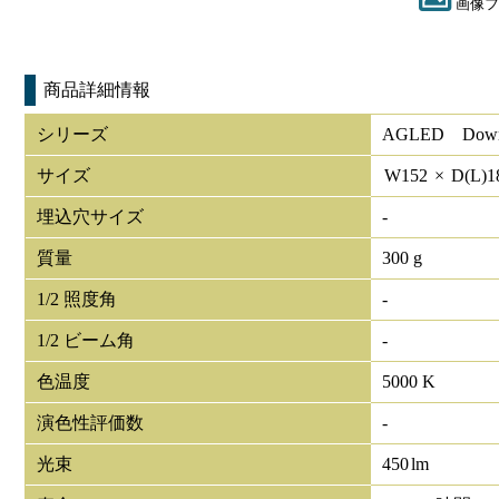
画像フ
商品詳細情報
シリーズ
AGLED Down 
サイズ
W
152
×
D(L)
1
埋込穴サイズ
-
質量
300 g
1/2 照度角
-
1/2 ビーム角
-
色温度
5000 K
演色性評価数
-
光束
450
lm