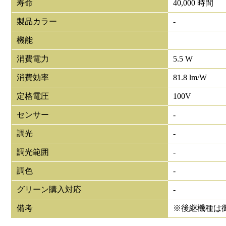
寿命
40,000 時間
製品カラー
-
機能
消費電力
5.5 W
消費効率
81.8 lm/W
定格電圧
100V
センサー
-
調光
-
調光範囲
-
調色
-
グリーン購入対応
-
備考
※後継機種は