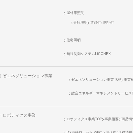
屋外用照明
景観照明
道路灯
防犯灯
住宅照明
無線制御システム
LiCONEX
省エネソリューション事業
省エネソリューション事業TOP
事業
総合エネルギーマネジメントサービスENE
ロボティクス事業
ロボティクス事業TOP
事業概要
商品情
DX清掃ロボット Whiz i
法人向けDX清掃