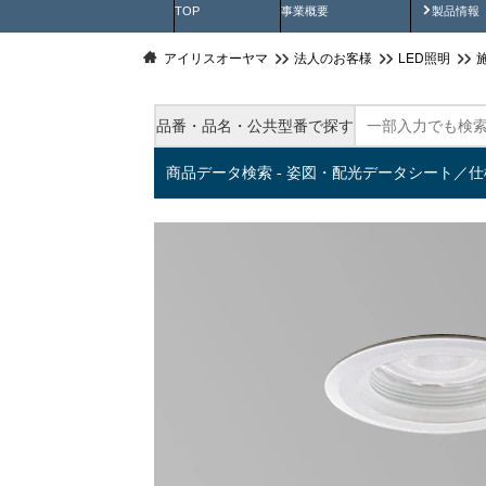
製品動
TOP
事業概要
製品情報
アイリスオーヤマ
法人のお客様
LED照明
品番・品名・公共型番で探す
商品データ検索 - 姿図・配光データシート／