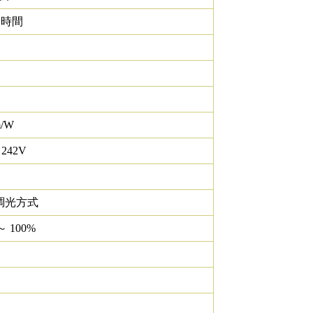
0 時間
m/W
 242V
調光方式
～ 100%