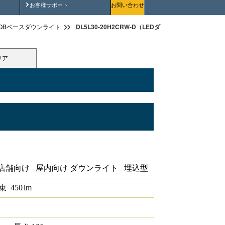
安全にご使用いただくために
お客様サポート
お問い合わせ
DL5L30-20H2CRW-D（LEDダウンライト高演色タイプ
OBベースダウンライト
リア
演色タイプ 埋込穴径φ75 1/2配光角
店舗向け 屋内向け ダウンライト 埋込型
束
450
lm