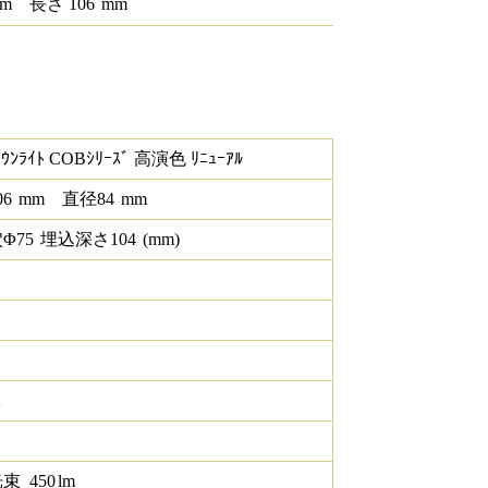
m
長さ
106
mm
ｳﾝﾗｲﾄ COBｼﾘｰｽﾞ 高演色 ﾘﾆｭｰｱﾙ
06
mm
直径
84
mm
Φ
75
埋込深さ
104
(mm)
K
光束
450
lm