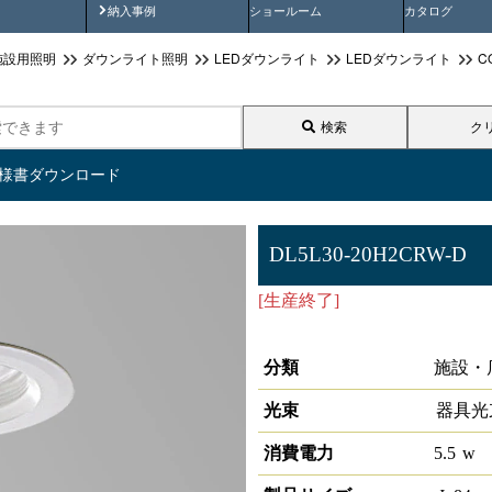
画
納入事例動画
納入事例
ショールーム
カタログ
施設用照明
ダウンライト照明
LEDダウンライト
LEDダウンライト
C
検索
ク
仕様書ダウンロード
DL5L30-20H2CRW-D
[生産終了]
LEDダウンライト高
20°3000K 調光対応
分類
施設・
光束
器具光
消費電力
5.5
w