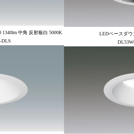
340lm 中角 反射板白 5000K
LEDベースダウン
-DLS
DL53W