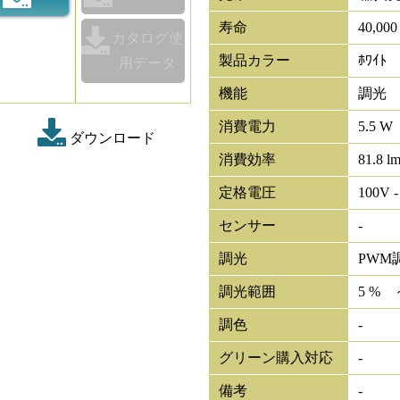
寿命
40,00
カタログ使
製品カラー
ﾎﾜｲﾄ
用データ
機能
調光
消費電力
5.5 W
ダウンロード
消費効率
81.8 l
定格電圧
100V -
センサー
-
調光
PWM
調光範囲
5 % 
調色
-
グリーン購入対応
-
備考
-