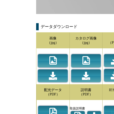
データダウンロード
画像
カタログ画像
（jpg）
（jpg）
（P
配光データ
説明書
I
（PDF）
（PDF）
取扱説明書