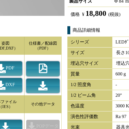
製品サイズ
Φ
84
m
18,800
価格
¥
(税抜)
商品詳細情報
シリーズ
LEDﾀﾞ
姿図
仕様書／配線図
DF,DXF）
（PDF）
サイズ
長さ
1
埋込穴サイズ
埋込穴
PDF
質量
600 g
DXF
1/2 照度角
-
1/2 ビーム角
20°
ESファイル
その他データ
色温度
3000 
（IES）
演色性評価数
Ra 97
POPデータ
光束
器具