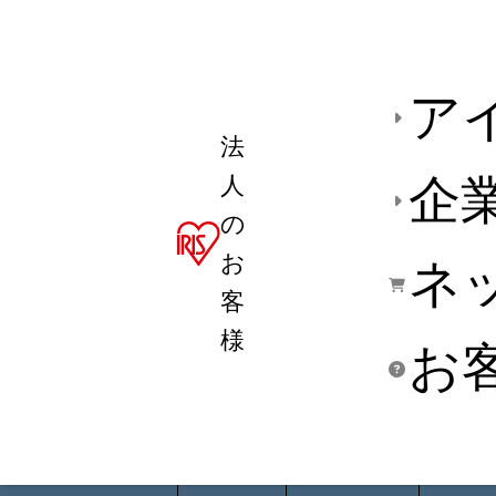
ア
法
人
企
の
お
ネ
客
様
お
商品デ
用途別