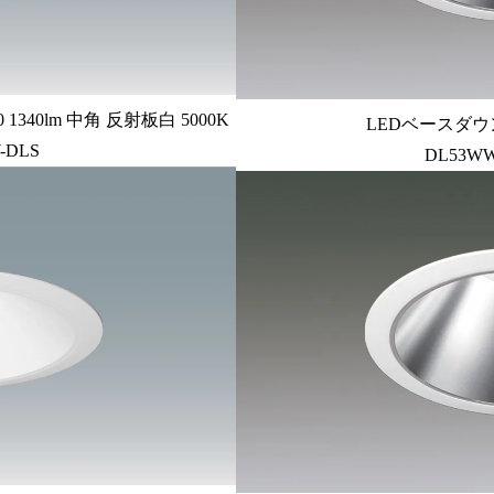
340lm 中角 反射板白 5000K
LEDベースダウン
-DLS
DL53WW