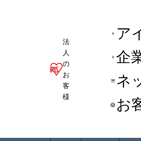
ア
法
人
企
の
お
ネ
客
様
お
商品デ
用途別