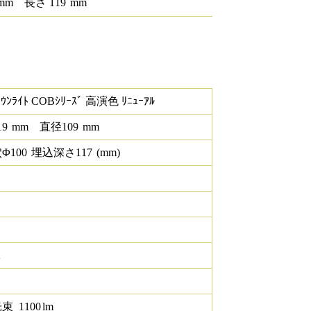
mm
長さ
119
mm
ｳﾝﾗｲﾄ COBｼﾘｰｽﾞ 高演色 ﾘﾆｭｰｱﾙ
19
mm
直径
109
mm
Φ
100
埋込深さ
117
(mm)
K
光束
1100
lm