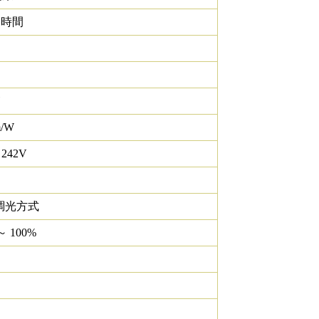
0 時間
m/W
 242V
調光方式
～ 100%