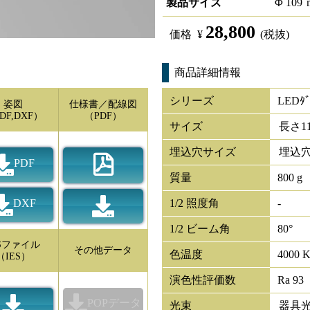
製品サイズ
Φ
109
28,800
価格
¥
(税抜)
商品詳細情報
シリーズ
LEDﾀﾞ
姿図
仕様書／配線図
DF,DXF）
（PDF）
サイズ
長さ
1
埋込穴サイズ
埋込穴
PDF
質量
800 g
DXF
1/2 照度角
-
1/2 ビーム角
80°
ESファイル
その他データ
色温度
4000 
（IES）
演色性評価数
Ra 93
POPデータ
光束
器具