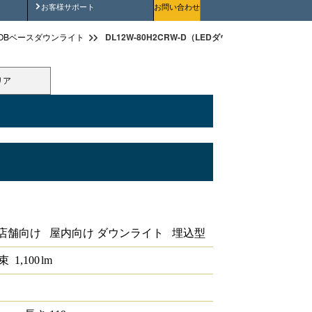
安全にご使用いただくために
お客様サポート
お問い合わせ
DL12W-80H2CRW-D（LEDダウンライト高演色タイプ 
OBベースダウンライト
リア
演色タイプ 埋込穴径φ100 1/2配光角
店舗向け 屋内向け ダウンライト 埋込型
束
1,100
lm