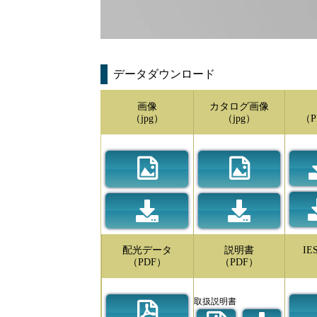
データダウンロード
画像
カタログ画像
（jpg）
（jpg）
（P
配光データ
説明書
I
（PDF）
（PDF）
取扱説明書