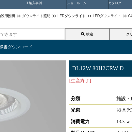
画
納入事例動画
納入事例
ショールーム
カタログ
施設用照明
ダウンライト照明
LEDダウンライト
LEDダウンライト
C
検索
ク
仕様書ダウンロード
DL12W-80H2CRW-D
[生産終了]
LEDダウンライト高
80°4000K 調光対応
分類
施設・
光束
器具光
消費電力
13.3
w