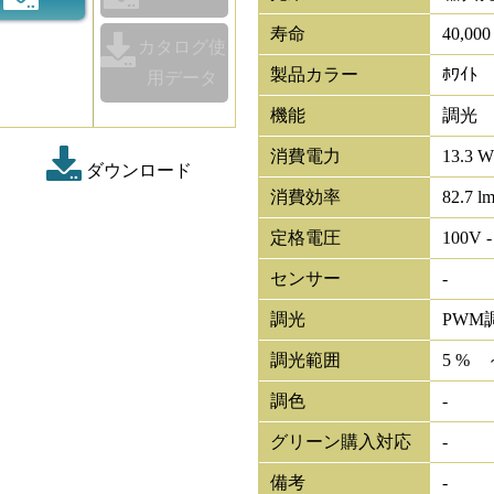
寿命
40,00
カタログ使
製品カラー
ﾎﾜｲﾄ
用データ
機能
調光
消費電力
13.3 W
ダウンロード
消費効率
82.7 l
定格電圧
100V -
センサー
-
調光
PWM
調光範囲
5 % 
調色
-
グリーン購入対応
-
備考
-