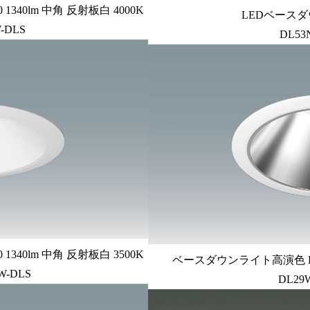
340lm 中角 反射板白 4000K
LEDベースダ
-DLS
DL53
340lm 中角 反射板白 3500K
ベースダウンライト高演色 PW
W-DLS
DL29