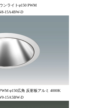
ウンライトφ150 PWM
N8-15A4BW-D
M φ150広角 反射板アルミ 4000K
W9-15A5BW-D