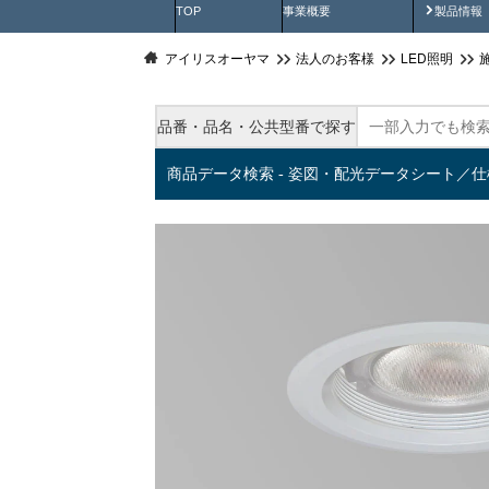
製品動
TOP
事業概要
製品情報
アイリスオーヤマ
法人のお客様
LED照明
品番・品名・公共型番で探す
商品データ検索 - 姿図・配光データシート／