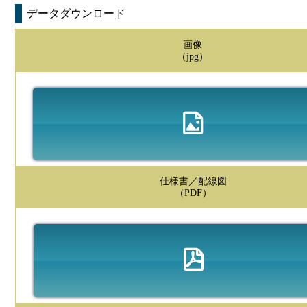
データダウンロード
画像
（jpg）
仕様書／配線図
（PDF）