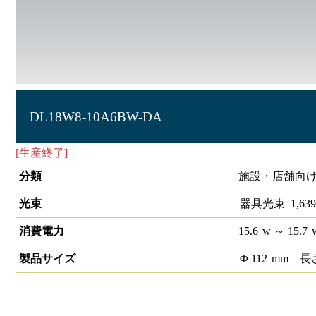
DL18W8-10A6BW-DA
[生産終了]
LEDベースダウンライトφ100 DALI
分類
施設・店舗向け
光束
器具光束
1,639
消費電力
15.6
w
～ 15.7
製品サイズ
Φ
112
mm
長