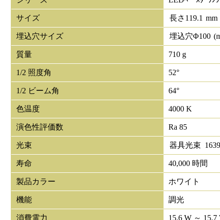
サイズ
長さ
119.1
mm
埋込穴サイズ
埋込穴Φ
100
(
質量
710 g
1/2 照度角
52°
1/2 ビーム角
64°
色温度
4000 K
演色性評価数
Ra 85
光束
器具光束
163
寿命
40,000 時間
製品カラー
ホワイト
機能
調光
消費電力
15.6 W ～ 15.7