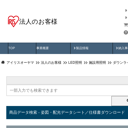
法人のお客様
商品データ検索
用途別から探す
納入
製品動画
納入
TOP
事業概要
製品情報
納入事
アイリスオーヤマ
法人のお客様
LED照明
施設用照明
ダウンラ
商品データ検索 - 姿図・配光データシート／仕様書ダウンロード