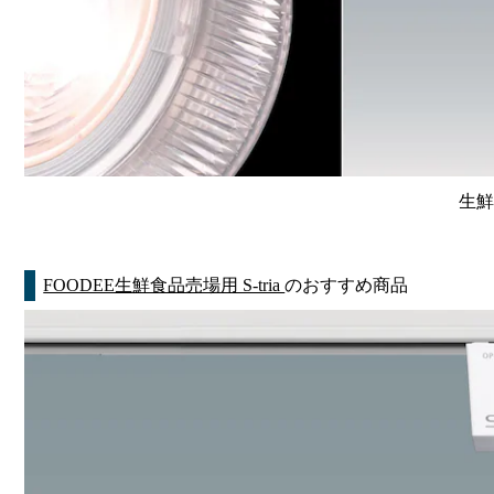
生鮮
FOODEE生鮮食品売場用 S-tria
のおすすめ商品