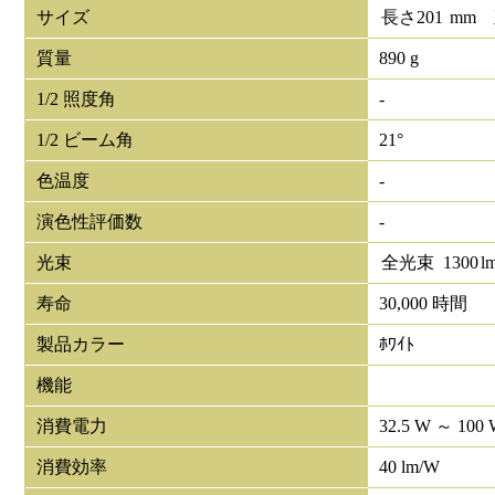
サイズ
長さ
201
mm
質量
890 g
1/2 照度角
-
1/2 ビーム角
21°
色温度
-
演色性評価数
-
光束
全光束
1300
l
寿命
30,000 時間
製品カラー
ﾎﾜｲﾄ
機能
消費電力
32.5 W ～ 100
消費効率
40 lm/W