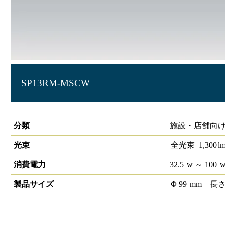
SP13RM-MSCW
生鮮スポットライト 赤肉 ノーマル
分類
施設・店舗向け 
光束
全光束
1,300
l
消費電力
32.5
w
～ 100
製品サイズ
Φ
99
mm
長