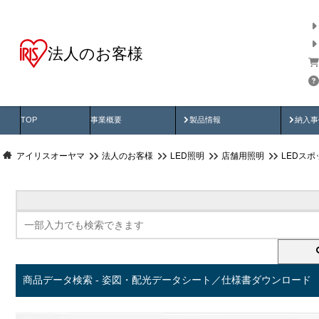
法人のお客様
商品データ検索
用途別から探す
納入
製品動画
納入
TOP
事業概要
製品情報
納入事
アイリスオーヤマ
法人のお客様
LED照明
店舗用照明
LEDス
商品データ検索 - 姿図・配光データシート／仕様書ダウンロード