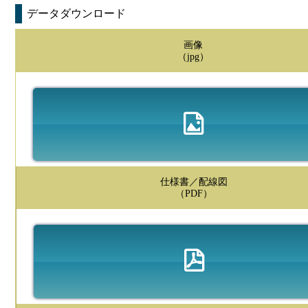
データダウンロード
画像
（jpg）
仕様書／配線図
（PDF）