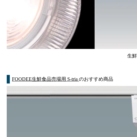
生鮮
FOODEE生鮮食品売場用 S-tria
のおすすめ商品