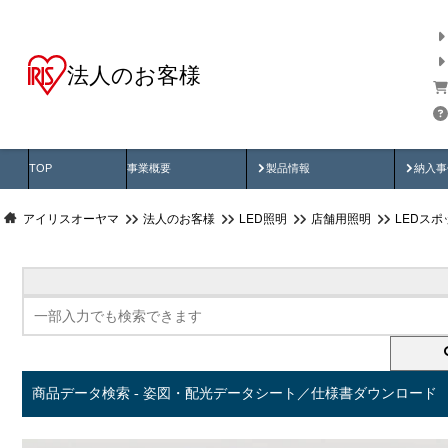
法人のお客様
商品データ検索
用途別から探す
納入
製品動画
納入
TOP
事業概要
製品情報
納入事
アイリスオーヤマ
法人のお客様
LED照明
店舗用照明
LEDス
商品データ検索 - 姿図・配光データシート／仕様書ダウンロード