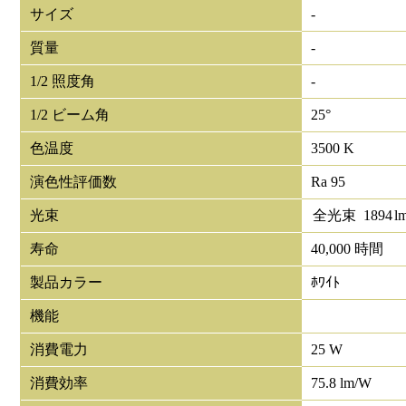
サイズ
-
質量
-
1/2 照度角
-
1/2 ビーム角
25°
色温度
3500 K
演色性評価数
Ra 95
光束
全光束
1894
l
寿命
40,000 時間
製品カラー
ﾎﾜｲﾄ
機能
消費電力
25 W
消費効率
75.8 lm/W