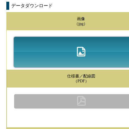
データダウンロード
画像
（jpg）
仕様書／配線図
（PDF）