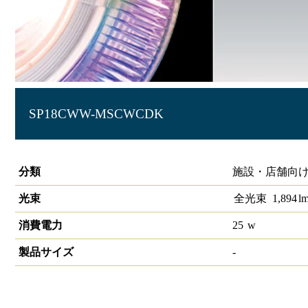
SP18CWW-MSCWCDK
生鮮スポットライト 高演色 ダイヤきらきら
分類
施設・店舗向け 
光束
全光束
1,894
l
消費電力
25
w
製品サイズ
-