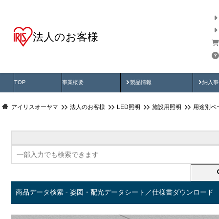
法人のお客様
商品データ検索
用途別から探す
納入
製品動画
納入
TOP
事業概要
製品情報
納入事
アイリスオーヤマ
法人のお客様
LED照明
施設用照明
用途別ベ
商品データ検索 - 姿図・配光データシート／仕様書ダウンロード