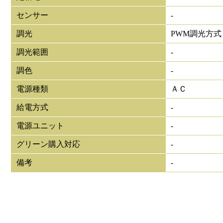
センサー
-
調光
PWM調光方式
調光範囲
-
調色
-
電源種類
ＡＣ
給電方式
-
電源ユニット
-
グリーン購入対応
-
備考
-