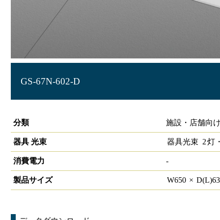
GS-67N-602-D
グリッドシステム天井用照明 2灯□600
分類
施設・店舗向け
器具 光束
器具光束
2
灯
消費電力
-
製品サイズ
W
650
×
D(L)
6