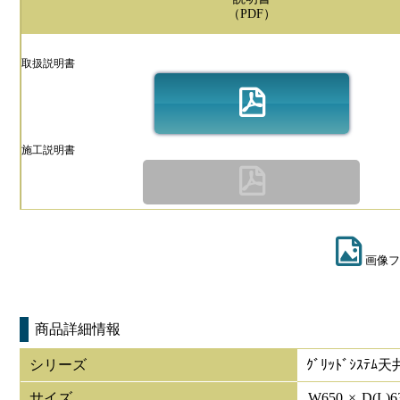
（PDF）
取扱説明書
施工説明書
画像フ
商品詳細情報
シリーズ
ｸﾞﾘｯﾄﾞｼｽﾃ
サイズ
W
650
×
D(L)
6