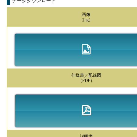
データダウンロード
画像
（jpg）
仕様書／配線図
（PDF）
説明書