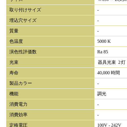
取り付けサイズ
-
埋込穴サイズ
-
質量
-
色温度
5000 K
演色性評価数
Ra 85
光束
器具光束
2
灯
寿命
40,000 時間
製品カラー
-
機能
調光
消費電力
-
消費効率
-
定格電圧
100V - 242V