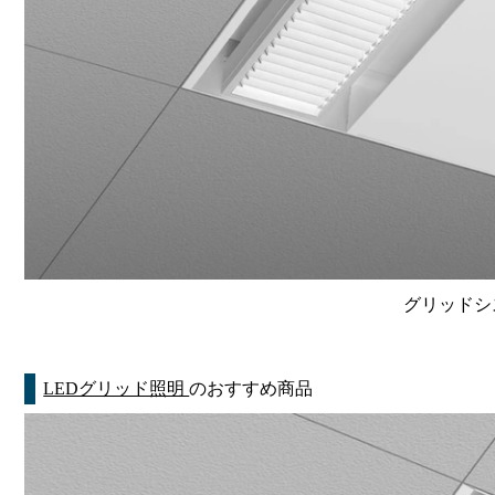
グリッドシ
LEDグリッド照明
のおすすめ商品