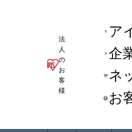
ア
法
人
企
の
お
ネ
客
様
お
商品デ
用途別