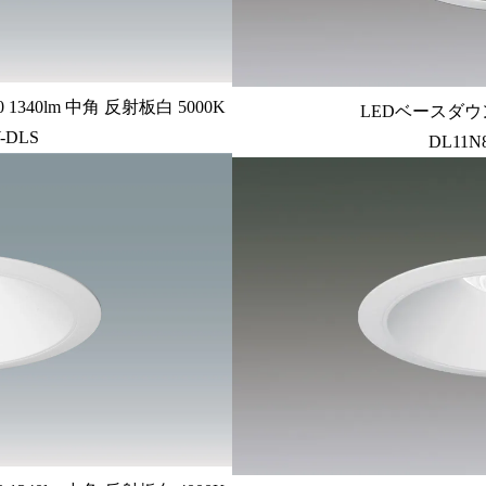
340lm 中角 反射板白 5000K
LEDベースダウン
-DLS
DL11N