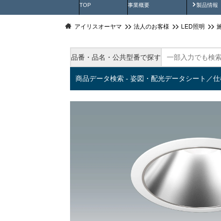
製品動
TOP
事業概要
製品情報
アイリスオーヤマ
法人のお客様
LED照明
品番・品名・公共型番で探す
商品データ検索 - 姿図・配光データシート／