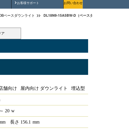
安全にご使用いただくために
お客様サポート
お問い合わせ
DL18N9-15A5BW-D（ベースダウンライト高演色 PWM
OBベースダウンライト
リア
φ150広角 反射板アルミ 5000K
店舗向け 屋内向け ダウンライト 埋込型
m
～ 20
w
mm
長さ
156.1
mm