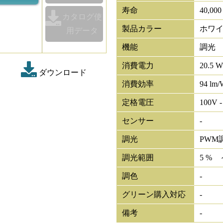
寿命
40,00
カタログ使
製品カラー
ホワ
用データ
機能
調光
消費電力
20.5 
ダウンロード
消費効率
94 lm/
定格電圧
100V -
センサー
-
調光
PWM
調光範囲
5 % 
調色
-
グリーン購入対応
-
備考
-