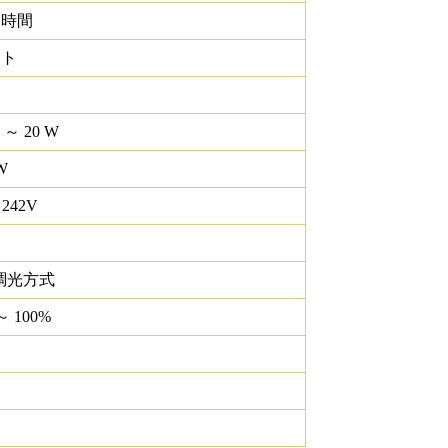
0 時間
イト
W ～ 20 W
W
 242V
調光方式
～ 100%