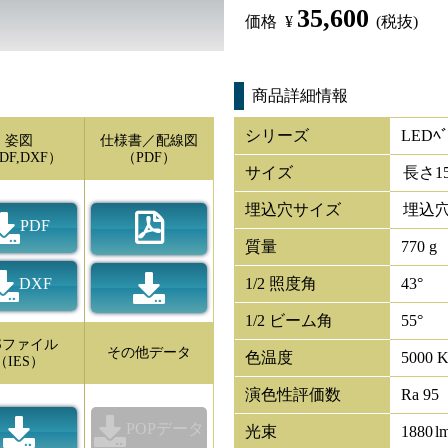
35,600
価格
¥
(税抜)
商品詳細情報
シリーズ
LEDﾍﾞ
姿図
仕様書／配線図
DF,DXF）
（PDF）
サイズ
長さ
1
埋込穴サイズ
埋込穴
PDF
質量
770 g
DXF
1/2 照度角
43°
1/2 ビーム角
55°
ESファイル
その他データ
色温度
5000 
（IES）
演色性評価数
Ra 95
POPデータ
光束
1880
l