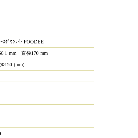
ｰｽﾀﾞｳﾝﾗｲﾄ FOODEE
56.1
mm
直径
170
mm
Φ
150
(mm)
K
m