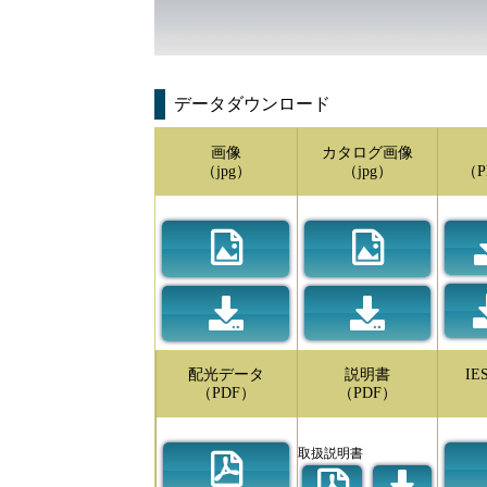
データダウンロード
画像
カタログ画像
（jpg）
（jpg）
（P
配光データ
説明書
I
（PDF）
（PDF）
取扱説明書