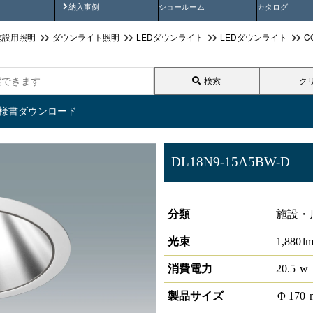
画
納入事例動画
納入事例
ショールーム
カタログ
施設用照明
ダウンライト照明
LEDダウンライト
LEDダウンライト
C
検索
ク
仕様書ダウンロード
DL18N9-15A5BW-D
ベースダウンライト高演色 PWM 
分類
施設・
光束
1,880
l
消費電力
20.5
w
製品サイズ
Φ
170