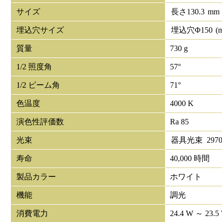
サイズ
長さ
130.3
mm
埋込穴サイズ
埋込穴Φ
150
(
質量
730 g
1/2 照度角
57°
1/2 ビーム角
71°
色温度
4000 K
演色性評価数
Ra 85
光束
器具光束
297
寿命
40,000 時間
製品カラー
ホワイト
機能
調光
消費電力
24.4 W ～ 23.5