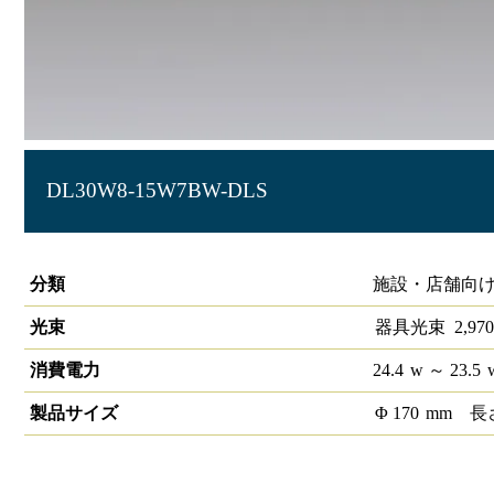
DL30W8-15W7BW-DLS
LEDベースダウンライトφ150 LiCONEX
分類
施設・店舗向け
光束
器具光束
2,970
消費電力
24.4
w
～ 23.5
製品サイズ
Φ
170
mm
長