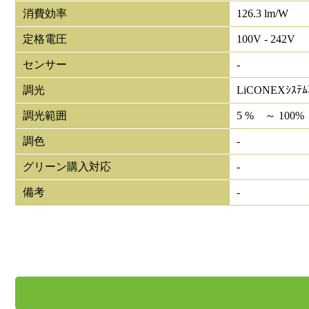
消費効率
126.3 lm/W
定格電圧
100V - 242V
センサー
-
調光
LiCONEXｼｽﾃ
調光範囲
5 % ～ 100%
調色
-
グリーン購入対応
-
備考
-