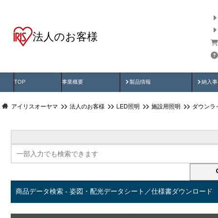
法人のお客様
商品データ検索
用途別から探す
納入
製品動画
納入
TOP
事業概要
製品情報
納入事
アイリスオーヤマ
法人のお客様
LED照明
施設用照明
ダウンラ
商品データ検索 - 姿図・配光データシート／仕様書ダウンロード