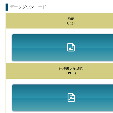
データダウンロード
画像
（jpg）
仕様書／配線図
（PDF）