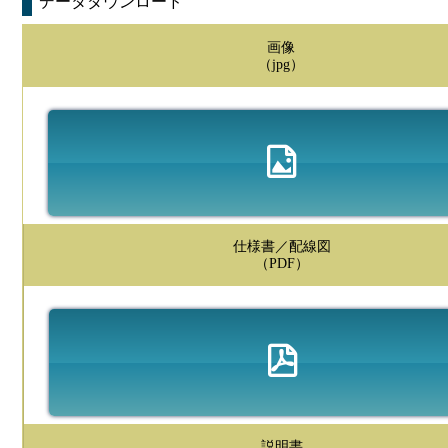
データダウンロード
画像
（jpg）
仕様書／配線図
（PDF）
説明書