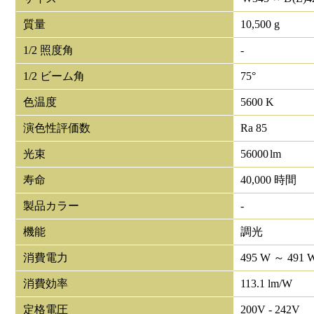
質量
10,500 g
1/2 照度角
-
1/2 ビーム角
75°
色温度
5600 K
演色性評価数
Ra 85
光束
56000
lm
寿命
40,000 時間
製品カラー
-
機能
調光
消費電力
495 W ～ 491 
消費効率
113.1 lm/W
定格電圧
200V - 242V