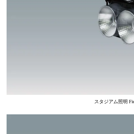
スタジアム照明 FieldV