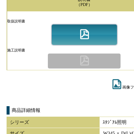
（PDF）
取扱説明書
施工説明書
画像フ
商品詳細情報
シリーズ
ｽﾀｼﾞｱﾑ照明
サイズ
W
345
×
D(L)
4