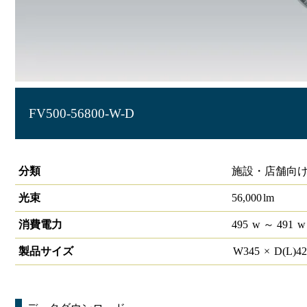
FV500-56800-W-D
FieldVision 500Ｗクラス
分類
施設・店舗向け
光束
56,000
lm
消費電力
495
w
～ 491
w
製品サイズ
W
345
×
D(L)
4