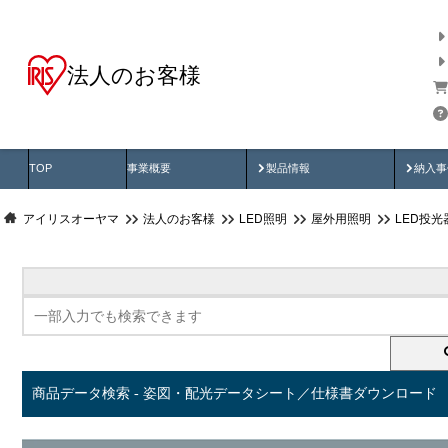
法人のお客様
商品データ検索
用途別から探す
納入
製品動画
納入
TOP
事業概要
製品情報
納入事
アイリスオーヤマ
法人のお客様
LED照明
屋外用照明
LED投
商品データ検索 - 姿図・配光データシート／仕様書ダウンロード