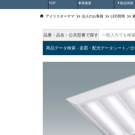
製品動
TOP
事業概要
製品情報
アイリスオーヤマ
法人のお客様
LED照明
品番・品名・公共型番で探す
商品データ検索 - 姿図・配光データシート／