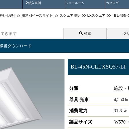
画
納入事例動画
納入事例
ショールーム
カタログ
BL-45N
施設用照明
用途別ベースライト
スクエア照明
LXスクエア
検索
ク
仕様書ダウンロード
BL-45N-CLLXSQ57-LI
LXスクエア照明機能型 LiCO
分類
施設・
器具 光束
4,550
l
消費電力
31.8
w
製品サイズ
W
570