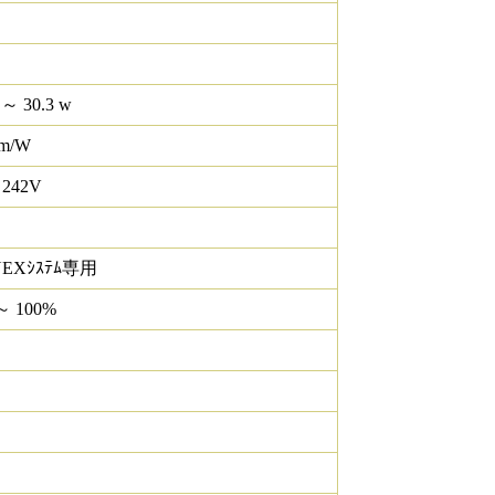
 ～ 30.3 w
lm/W
 242V
NEXｼｽﾃﾑ専用
～ 100%