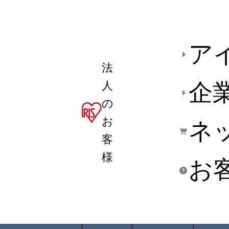
ア
法
人
企
の
お
ネ
客
様
お
商品デ
用途別