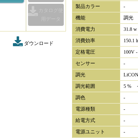
製品カラー
-
カタログ使
機能
調光
用データ
消費電力
31.8 w
消費効率
150.1 
ダウンロード
定格電圧
100V -
センサー
-
調光
LiCO
調光範囲
5 % 
調色
-
電源種類
-
給電方式
-
電源ユニット
-