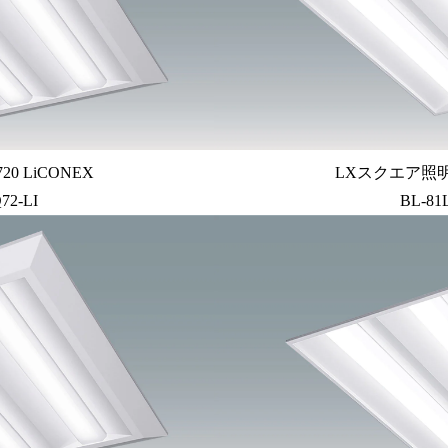
0 LiCONEX
LXスクエア照明埋
72-LI
BL-81