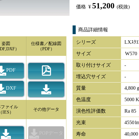
51,200
価格
¥
(税抜)
商品詳細情報
シリーズ
LXｽｸ
姿図
仕様書／配線図
DF,DXF）
（PDF）
サイズ
W
570
取り付けサイズ
-
PDF
埋込穴サイズ
-
DXF
質量
4,800 
色温度
5000 
ESファイル
その他データ
演色性評価数
Ra 85
（IES）
光束
4550
l
POPデータ
寿命
40,00