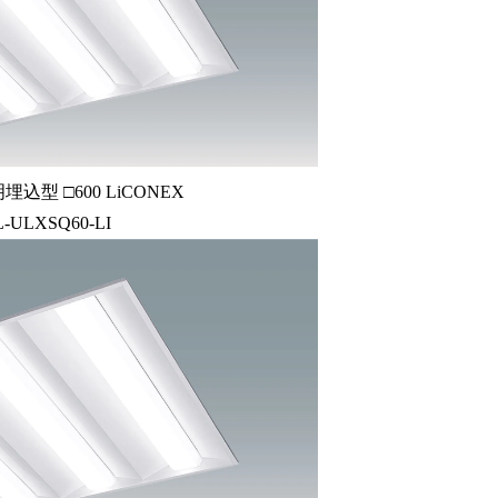
込型 □600 LiCONEX
L-ULXSQ60-LI