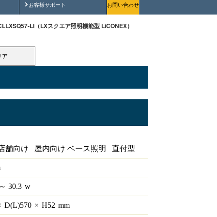
安全にご使用いただくために
お客様サポート
お問い合わせ
-CLLXSQ57-LI（LXスクエア照明機能型 LiCONEX）
リア
NEX
店舗向け 屋内向け ベース照明 直付型
m
～ 30.3
w
×
D(L)
570
×
H
52
mm