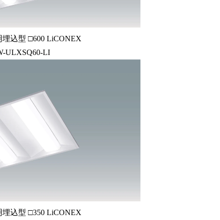
込型 □600 LiCONEX
W-ULXSQ60-LI
込型 □350 LiCONEX