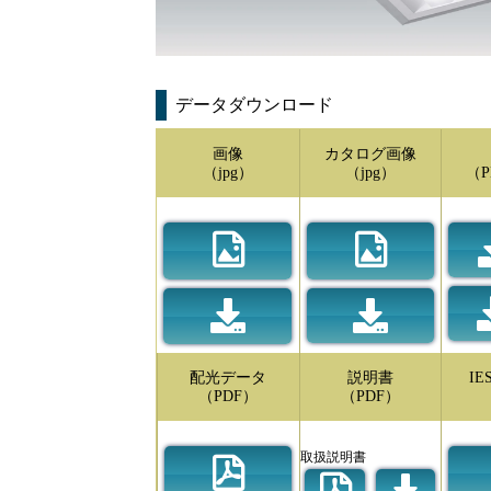
データダウンロード
画像
カタログ画像
（jpg）
（jpg）
（P
配光データ
説明書
I
（PDF）
（PDF）
取扱説明書