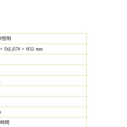
ｴｱ照明
×
D(L)
570
×
H
52
mm
g
K
m
0 時間