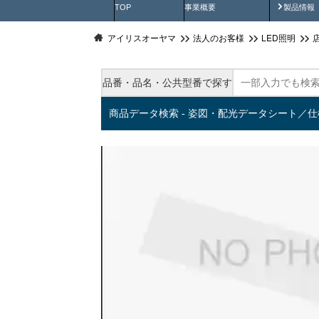
製品動
TOP
事業概要
製品情報
アイリスオーヤマ
法人のお客様
LED照明
品番・品名・公共型番で探す
商品データ検索 - 姿図・配光データシート／