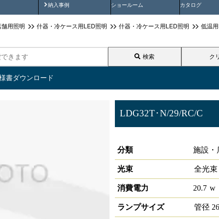
画
納入事例動画
納入事例
ショールーム
カタログ
店舗用照明
什器・冷ケース用LED照明
什器・冷ケース用LED照明
低温用
検索
ク
仕様書ダウンロード
LDG32T･N/29/RC/C
冷ケース用照明G13 40形
分類
施設・
光束
全光束
消費電力
20.7
w
ランプサイズ
管径
2