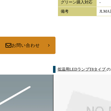
グリーン購入対応
-
備考
JLM
お問い合わせ
低温用LEDランプT8タイプ
の