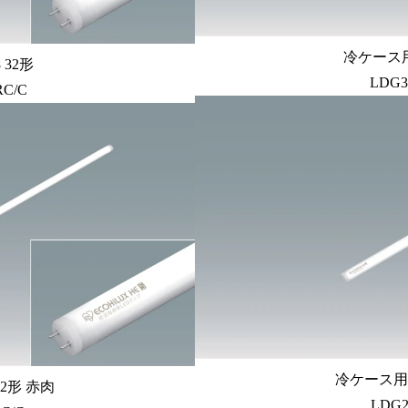
冷ケース用
32形
LDG3
RC/C
冷ケース用照
2形 赤肉
LDG2