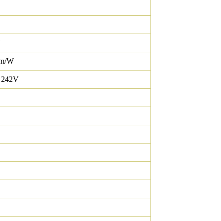
lm/W
 242V