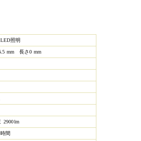
LED照明
6.5
mm
長さ
0
mm
K
束
2900
lm
0 時間