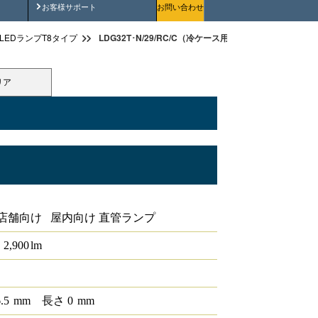
安全にご使用いただくために
お客様サポート
お問い合わせ
LDG32T･N/29/RC/C（冷ケース用照明G13 40形）
LEDランプT8タイプ
リア
店舗向け 屋内向け 直管ランプ
2,900
lm
6.5
mm
長さ
0
mm