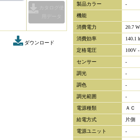
製品カラー
-
カタログ使
機能
用データ
消費電力
20.7 W
消費効率
140.1 
ダウンロード
定格電圧
100V -
センサー
-
調光
-
調色
-
調光範囲
-
電源種類
ＡＣ
給電方式
片側
電源ユニット
-