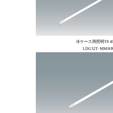
冷ケース用照明T8 4
LDG32T･MM/8/