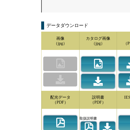
データダウンロード
画像
カタログ画像
（jpg）
（jpg）
（P
配光データ
説明書
I
（PDF）
（PDF）
取扱説明書