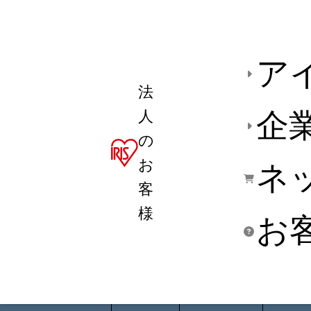
ア
法
人
企
の
お
ネ
客
様
お
商品デ
用途別