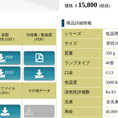
15,800
価格
¥
(税抜)
商品詳細情報
シリーズ
低温用
姿図
仕様書／配線図
DF,DXF）
（PDF）
サイズ
管径
2
質量
350 g
PDF
ランプタイプ
40形
DXF
口金
G13
色温度
5000 
ESファイル
その他データ
演色性評価数
Ra 83
（IES）
光束
全光
POPデータ
寿命
40,00