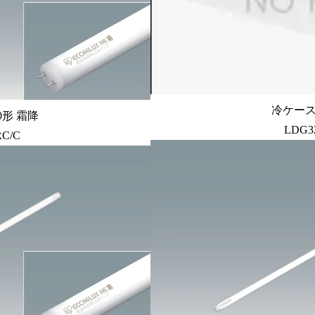
冷ケース
0形 霜降
LDG32
RC/C