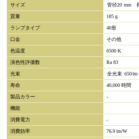
サイズ
管径
20
mm
質量
185 g
ランプタイプ
40形
口金
その他
色温度
6500 K
演色性評価数
Ra 83
光束
全光束
650
lm
寿命
40,000 時間
製品カラー
-
機能
消費電力
-
消費効率
76.9 lm/W