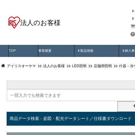
法人のお客様
商品データ検索
用途別から探す
納入
製品動画
納入
TOP
事業概要
製品情報
納入事
アイリスオーヤマ
法人のお客様
LED照明
店舗用照明
什器・冷
商品データ検索 - 姿図・配光データシート／仕様書ダウンロード