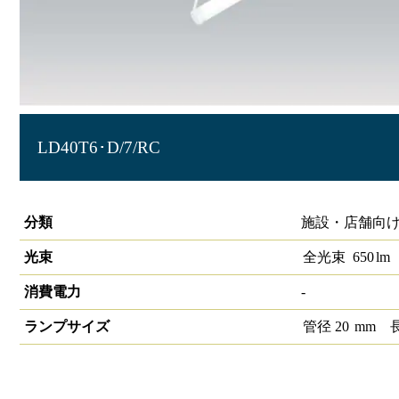
LD40T6･D/7/RC
冷ケース用照明T6 40形
分類
施設・店舗向け
光束
全光束
650
lm
消費電力
-
ランプサイズ
管径
20
mm