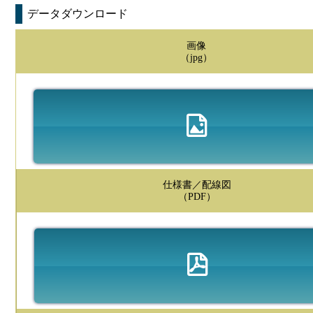
データダウンロード
画像
（jpg）
仕様書／配線図
（PDF）