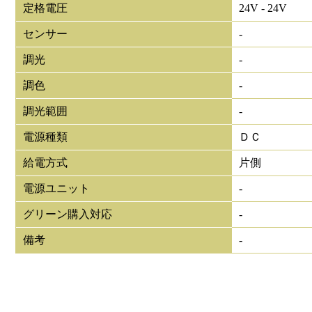
定格電圧
24V - 24V
センサー
-
調光
-
調色
-
調光範囲
-
電源種類
ＤＣ
給電方式
片側
電源ユニット
-
グリーン購入対応
-
備考
-